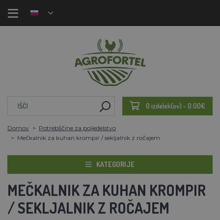
0 izdelek(ov) - 0.00€
Domov
Potrebščine za poljedelstvo
Mečkalnik za kuhan krompir / sekljalnik z ročajem
KATEGORIJE
MEČKALNIK ZA KUHAN KROMPIR
/ SEKLJALNIK Z ROČAJEM