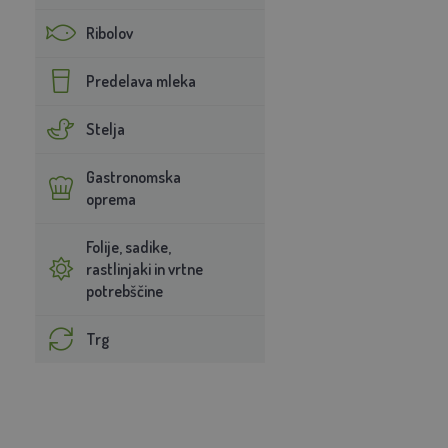
Ribolov
Predelava mleka
Stelja
Gastronomska
oprema
Folije, sadike,
rastlinjaki in vrtne
potrebščine
Trg