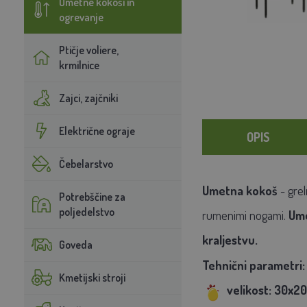
Umetne kokoši in
ogrevanje
Ptičje voliere,
krmilnice
Zajci, zajčniki
Električne ograje
OPIS
Čebelarstvo
Umetna kokoš
- gre
Potrebščine za
poljedelstvo
rumenimi nogami.
Ume
kraljestvu.
Goveda
Tehnični parametri:
Kmetijski stroji
velikost: 30x2