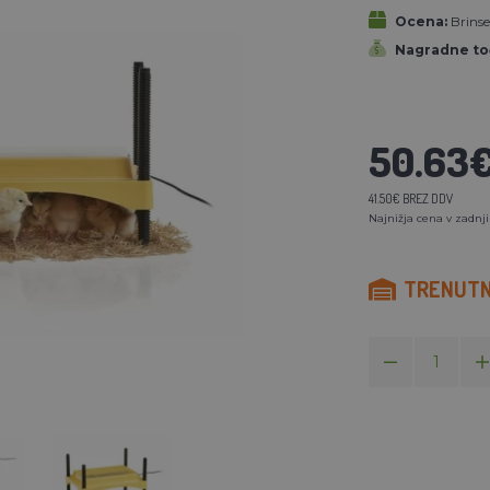
Ocena:
Brins
Nagradne to
50.63
41.50€ BREZ DDV
Najnižja cena v zadnji
TRENUTNO