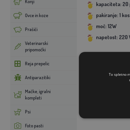
Konji
kapaciteta: 20
pakiranje: 1 kos
Ovce in koze
moč: 12W
Prašiči
napetost: 220 
Veterinarski
pripomočki
Reja prepelic
To spletno m
Antiparazitiki
Mačke, igralni
kompleti
Psi
Foto pasti