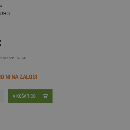
ea
čke:
2
€
h 30 dneh - 50.63€
 NI NA ZALOGI
V KOŠARICO