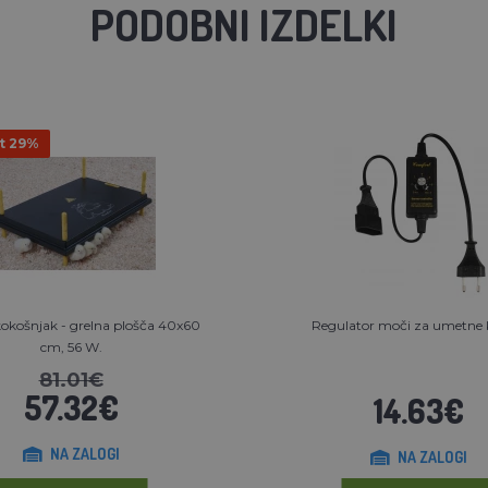
PODOBNI IZDELKI
t 29%
okošnjak - grelna plošča 40x60
Regulator moči za umetne 
cm, 56 W.
81.01€
57.32€
14.63€
NA ZALOGI
NA ZALOGI