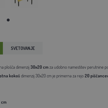
SVETOVANJE
lna plošča dimenzij
30x20 cm
za udobno namestitev perutnine po i
tna kokoš
dimenzij 30x20 cm je primerna za rejo
20 piščance
0 cm