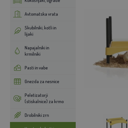
Kokošnjaki, ograde
Avtomatska vrata
Skubilniki, kotli in
lijaki
Napajalniki in
krmilniki
Pasti in vabe
Gnezda za nesnice
Peletizatorji
(stiskalnice) za krmo
Drobilniki zrn