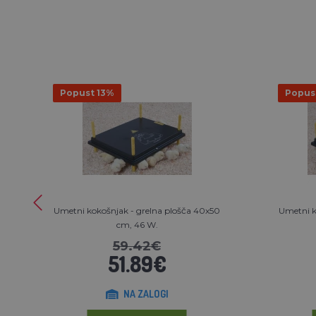
Popust 13%
Popus
Umetni kokošnjak - grelna plošča 40x50
Umetni k
cm, 46 W.
59.42€
51.89€
NA ZALOGI