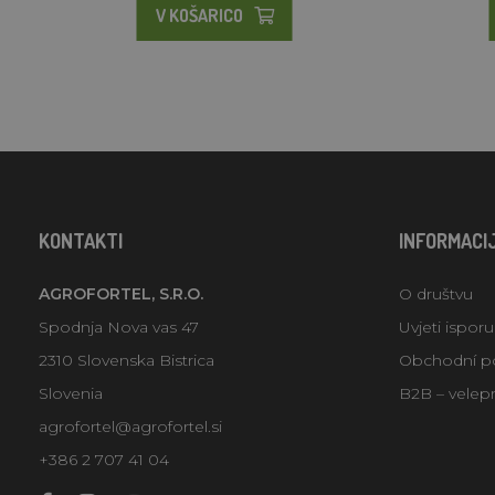
V KOŠARICO
KONTAKTI
INFORMACI
AGROFORTEL, S.R.O.
O društvu
Spodnja Nova vas 47
Uvjeti ispor
2310 Slovenska Bistrica
Obchodní p
Slovenia
B2B – velep
agrofortel@agrofortel.si
+386 2 707 41 04