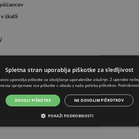
 piščancev
 v škatli
V
Spletna stran uporablja piškotke za sledljivost
esto uporablja piškotke za izboljšanje uporabniške izkušnje. Z uporabo naš
mesta sprejemate vse piškotke v skladu z našo politiko piškotkov.
Podrobnost
DOVOLI PIŠKOTKE
NE DOVOLIM PIŠKOTKOV
POKAŽI PODROBNOSTI