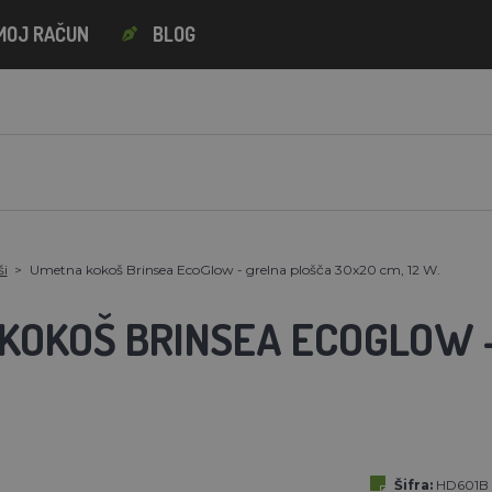
MOJ RAČUN
BLOG
ši
Umetna kokoš Brinsea EcoGlow - grelna plošča 30x20 cm, 12 W.
KOKOŠ BRINSEA ECOGLOW 
Šifra:
HD601B