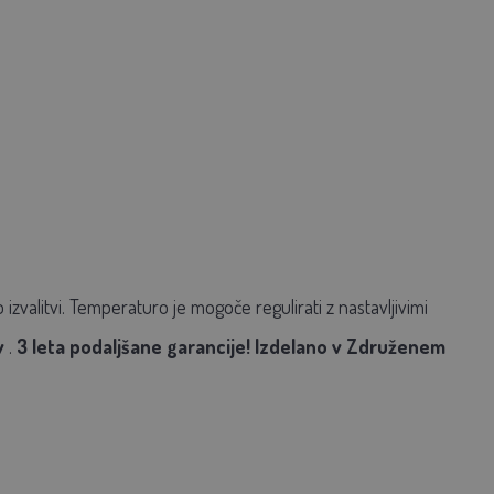
zvalitvi. Temperaturo je mogoče regulirati z nastavljivimi
v
.
3 leta podaljšane garancije! Izdelano v Združenem