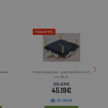
Popust 11%
kokoši
Umetni kokošnjak - grelna plošča 40x40
cm, 38 W.
50.63€
45.19€
NA ZALOGI