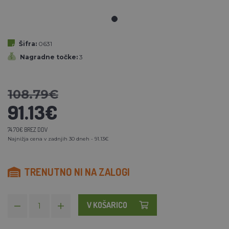
Šifra:
0631
Nagradne točke:
3
108.79€
91.13€
74.70€ BREZ DDV
Najnižja cena v zadnjih 30 dneh - 91.13€
TRENUTNO NI NA ZALOGI
V KOŠARICO