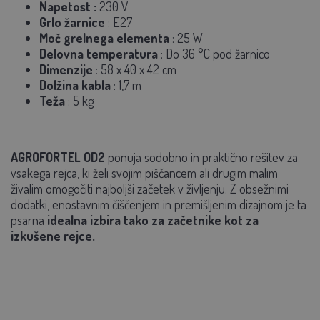
Napetost
:
230 V
Grlo žarnice
: E27
Moč grelnega elementa
: 25 W
Delovna temperatura
: Do 36 °C pod žarnico
Dimenzije
: 58 x 40 x 42 cm
Dolžina kabla
: 1,7 m
Teža
: 5 kg
AGROFORTEL OD2
ponuja sodobno in praktično rešitev za
vsakega rejca, ki želi svojim piščancem ali drugim malim
živalim omogočiti najboljši začetek v življenju. Z obsežnimi
dodatki, enostavnim čiščenjem in premišljenim dizajnom je ta
psarna
idealna izbira tako za začetnike kot za
izkušene rejce.