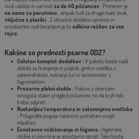
nudi udobje in varnost
za do
40 piščancev
. Primeren je
ne samo za perutnino
, ampak tudi za druge male živali,
vključno z plazilci
. Z obsežno dodatno opremo in
enostavnim vzdrževanjem je to
odlična rešitev za vse
rejce.
Kakšne so prednosti psarne OD2?
Celoten komplet dodatkov
:
V paketu boste našli
skledo za hranjenje in pojilnik, grelno svetilko z
zatemnilnikom, notranjo luč in termometer z
higrometrom.
Prozorno pleksi steklo
:
Pokrov z okencem
omogoča stalen pregled piščancev, ne da bi jih bilo
treba odpreti.
Nastavljiva temperatura in zatemnjena svetloba
:
Prilagodite pogoje natančno potrebam svojih
mladičev.
Enostavno vzdrževanje in higiena
:
Higienske
vložke in površine je enostavno oprati. Tako boste