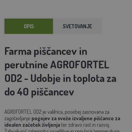
OPIS
SVETOVANJE
Farma piščancev in
perutnine AGROFORTEL
OD2 - Udobje in toplota za
do 40 piščancev
AGROFORTEL OD2
je valilnica, posebej zasnovana za
zagotavljanje
pogojev za sveže izvaljene piščance za
idealen začetek življenja
ter zdravo rast in razvoj.
Zahvaljujoč zatemnitvi osvetlitve in regulaciji temperature