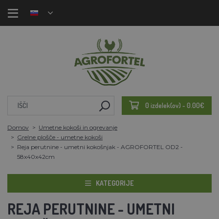
0 izdelek(ov) - 0.00€
Domov
Umetne kokoši in ogrevanje
Grelne plošče - umetne kokoši
Reja perutnine - umetni kokošnjak - AGROFORTEL OD2 -
58x40x42cm
KATEGORIJE
REJA PERUTNINE - UMETNI