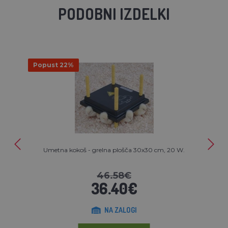
PODOBNI IZDELKI
Popust 22%
Umetna kokoš - grelna plošča 30x30 cm, 20 W.
46.58€
36.40€
NA ZALOGI