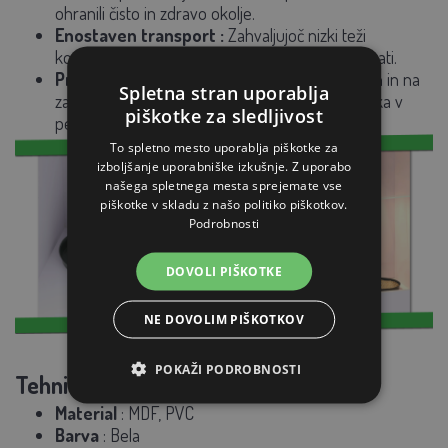
ohranili čisto in zdravo okolje.
Enostaven transport
:
Zahvaljujoč nizki teži
konstrukcije je otroško sobo enostavno premikati.
Pravilno prezračevanje
:
Odprtine na straneh in na
Spletna stran uporablja
zadnji steni zagotavljajo optimalno kroženje zraka v
piškotke za sledljivost
pesjaku. To je potrebno za zdrav razvoj mladih.
To spletno mesto uporablja piškotke za
izboljšanje uporabniške izkušnje. Z uporabo
našega spletnega mesta sprejemate vse
piškotke v skladu z našo politiko piškotkov.
Podrobnosti
DOVOLI PIŠKOTKE
NE DOVOLIM PIŠKOTKOV
POKAŽI PODROBNOSTI
Tehnične specifikacije:
Material
: MDF, PVC
Barva
: Bela