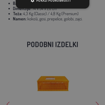
POKAŽI PODROBNOSTI
Barva:
bela + rumena vrata
Dimenzije:
74 x 54 x 26 cm
Teža:
4,3 Kg (Classic) / 4,8 Kg (Premium)
Namen:
kokoši, gosi, prepelice, golobi, zajci.
PODOBNI IZDELKI