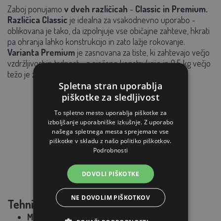
Zaboj ponujamo
v dveh različicah
-
Classic in Premium.
Različica Classic
je idealna za vsakodnevno uporabo -
oblikovana je tako, da izpolnjuje vse običajne zahteve, hkrati
pa ohranja lahko konstrukcijo in zato lažje rokovanje.
Varianta Premium
je zasnovana za tiste, ki zahtevajo večjo
vzdržljivost in trdnost - z ojačano konstrukcijo in 0,5 kg večjo
težo je zaboj še bolj robusten in trpežen.
Spletna stran uporablja
piškotke za sledljivost
To spletno mesto uporablja piškotke za
izboljšanje uporabniške izkušnje. Z uporabo
našega spletnega mesta sprejemate vse
piškotke v skladu z našo politiko piškotkov.
Podrobnosti
DOVOLI PIŠKOTKE
NE DOVOLIM PIŠKOTKOV
Tehnične specifikacije:
Material:
plastika