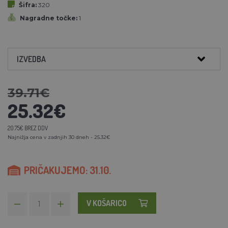
Šifra:
320
Nagradne točke:
1
IZVEDBA
39.71€
25.32€
20.75€ BREZ DDV
Najnižja cena v zadnjih 30 dneh - 25.32€
PRIČAKUJEMO: 31.10.
V KOŠARICO