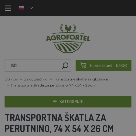
0 izdelek(ov) - 0.00€
Domov
Zajci, zajčniki
Transportne škatle za glodavce
Transportna škatla za perutnino, 74 x 54 x 26 cm
KATEGORIJE
TRANSPORTNA ŠKATLA ZA
PERUTNINO, 74 X 54 X 26 CM