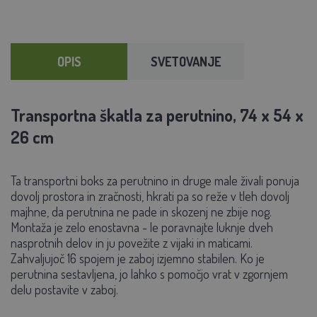
OPIS
SVETOVANJE
Transportna škatla za perutnino, 74 x 54 x
26 cm
Ta transportni boks za perutnino in druge male živali ponuja
dovolj prostora in zračnosti, hkrati pa so reže v tleh dovolj
majhne, da perutnina ne pade in skozenj ne zbije nog.
Montaža je zelo enostavna - le poravnajte luknje dveh
nasprotnih delov in ju povežite z vijaki in maticami.
Zahvaljujoč 16 spojem je zaboj izjemno stabilen. Ko je
perutnina sestavljena, jo lahko s pomočjo vrat v zgornjem
delu postavite v zaboj.