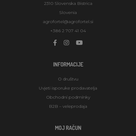
2310 Slovenska Bistrica
Slovenia
agrofortel@agrofortel.si
+386 2 707 41 04
INFORMACIJE
O društvu
Uvjeti isporuke prodavatelja
Obchodní podmínky
B2B – veleprodaja
MOJ RAČUN