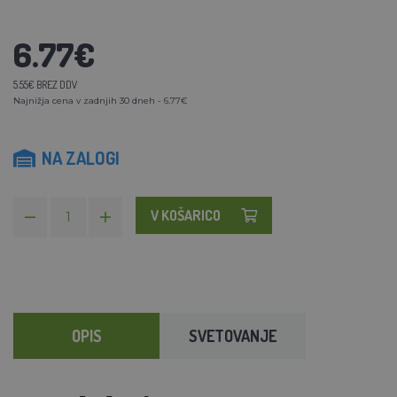
6.77€
5.55€ BREZ DDV
Najnižja cena v zadnjih 30 dneh - 6.77€
NA ZALOGI
V KOŠARICO
OPIS
SVETOVANJE