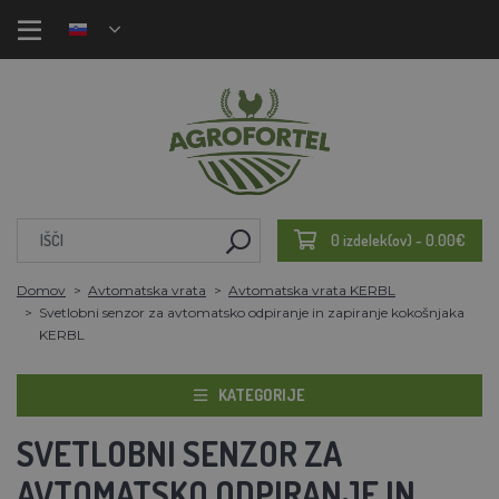
0 izdelek(ov) - 0.00€
Domov
Avtomatska vrata
Avtomatska vrata KERBL
Svetlobni senzor za avtomatsko odpiranje in zapiranje kokošnjaka
KERBL
KATEGORIJE
SVETLOBNI SENZOR ZA
AVTOMATSKO ODPIRANJE IN