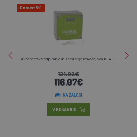
Popust 5%
Avtomatsko odpiranje in zapiranje kokošnjaka KERBL
121.92€
116.07€
NA ZALOGI
V KOŠARICO