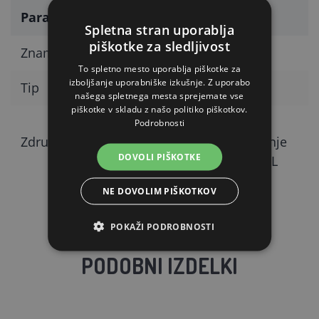
Parameter
Vrednost
Spletna stran uporablja
piškotke za sledljivost
Znamka
KERBL
To spletno mesto uporablja piškotke za
izboljšanje uporabniške izkušnje. Z uporabo
Tip
Svetlobni senzor
našega spletnega mesta sprejemate vse
piškotke v skladu z našo politiko piškotkov.
avtomatsko
Podrobnosti
Združljivost
odpiranje/zapiranje
DOVOLI PIŠKOTKE
kokošnjaka KERBL
NE DOVOLIM PIŠKOTKOV
POKAŽI PODROBNOSTI
PODOBNI IZDELKI