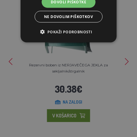
DOVOLI PIŠKOTKE
NE DOVOLIM PIŠKOTKOV
POKAŽI PODROBNOSTI
Rezervni boben iz NERJAVEČEGA JEKLA za
sekljalnik/strgalnik
30.38€
NA ZALOGI
V KOŠARICO