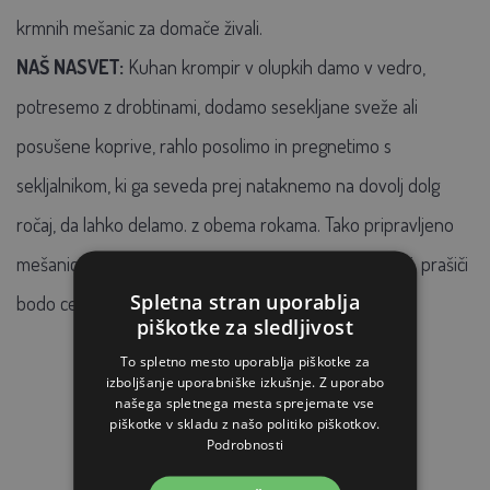
krmnih mešanic za domače živali.
NAŠ NASVET:
Kuhan krompir v olupkih damo v vedro,
potresemo z drobtinami, dodamo sesekljane sveže ali
posušene koprive, rahlo posolimo in pregnetimo s
sekljalnikom, ki ga seveda prej nataknemo na dovolj dolg
ročaj, da lahko delamo. z obema rokama. Tako pripravljeno
mešanico lahko postrežete suho, na primer perutnini, prašiči
Spletna stran uporablja
bodo cenili, če mešanico poparite z vrelo vodo.
piškotke za sledljivost
To spletno mesto uporablja piškotke za
izboljšanje uporabniške izkušnje. Z uporabo
našega spletnega mesta sprejemate vse
PODOBNI IZDELKI
piškotke v skladu z našo politiko piškotkov.
Podrobnosti