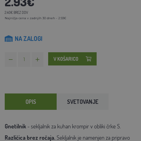
2.93€
2.40€ BREZ DDV
Najnižja cena v zadnjih 30 dneh - 2.93€
NA ZALOGI
V KOŠARICO
OPIS
SVETOVANJE
Gnetilnik
- sekljalnik za kuhan krompir v obliki črke S.
Različica brez ročaja.
Sekljalnik je namenjen za pripravo