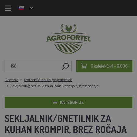
0 izdelek(ov) - 0.00€
Domov
Potrebščine za poljedelstvo
Sekljalnik/gnetilnik za kuhan krompir, brez ročaja
KATEGORIJE
SEKLJALNIK/GNETILNIK ZA
KUHAN KROMPIR, BREZ ROČAJA