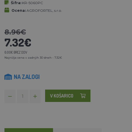
Šifra:
KR-5060PC
Ocena:
AGROFORTEL, s.r.o.
8.96€
7.32€
6.00€ BREZ DDV
Najnižja cena v zadnjih 30 dneh - 7.32€
NA ZALOGI
V KOŠARICO