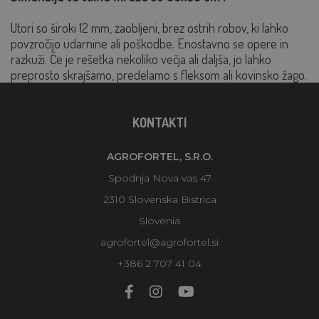
Utori so široki 12 mm, zaobljeni, brez ostrih robov, ki lahko
povzročijo udarnine ali poškodbe. Enostavno se opere in
razkuži. Če je rešetka nekoliko večja ali daljša, jo lahko
preprosto skrajšamo, predelamo s fleksom ali kovinsko žago.
KONTAKTI
AGROFORTEL, S.R.O.
Spodnja Nova vas 47
2310 Slovenska Bistrica
Slovenia
agrofortel@agrofortel.si
+386 2 707 41 04