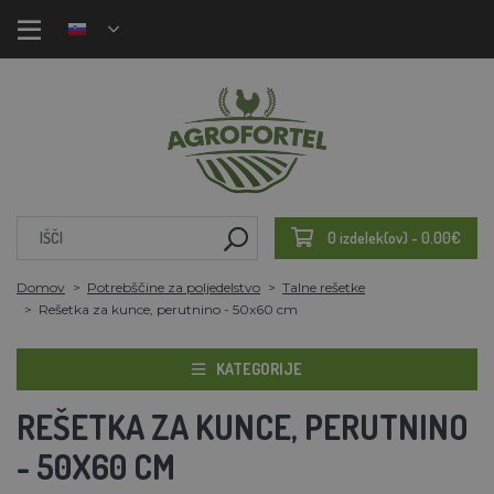
0 izdelek(ov) - 0.00€
Domov
Potrebščine za poljedelstvo
Talne rešetke
Rešetka za kunce, perutnino - 50x60 cm
KATEGORIJE
REŠETKA ZA KUNCE, PERUTNINO
- 50X60 CM