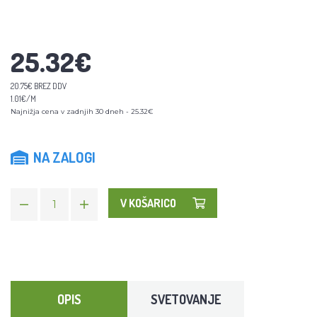
25.32€
20.75€ BREZ DDV
1.01€/M
Najnižja cena v zadnjih 30 dneh - 25.32€
NA ZALOGI
V KOŠARICO
OPIS
SVETOVANJE