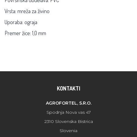
Vrsta: mreža za živino
Uporaba: ograja
Premer žice: 1,0 mm
KONTAKTI
AGROFORTEL, S.R.O.
Spodnja Nova vas 47
2310 Slovenska Bistrica
Slovenia