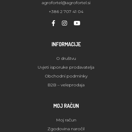
agrofortel@agrofortel.si
+386 2 707 41 04
INFORMACIJE
O društvu
Uvjeti isporuke prodavatelja
Obchodní podmínky
B2B – veleprodaja
MOJ RAČUN
Moj račun
Zgodovina naročil