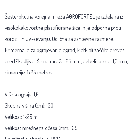
Šesterokotna vzrejna mreža AGROFORTEL je izdelana iz
visokokakovostne plastificirane žice in je odporna proti
koroziji in UV-sevanju. Odlična za zahtevne razmere.
Primerna je za ograjevanje ograd, kletk ali zaščito dreves
pred škodljivci. Širina mreže: 25 mm, debelina žice: 1,0 mm,
dimenzije: 1x25 metrov.
Višina ograje: 1,0
Skupna višina (cm): 100
Velikost: 1x25 m
Velikost mrežnega očesa (mm): 25
Površinska obdelava: PVC