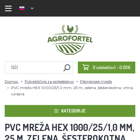
0 izdelek(ov) - 0.00€
Domov
Potrebščine za poljedelstvo
Plemenske mreže
PVC mreža HEX 1000/25/1,0 mm, 25 m, zelena, šesterokotna, vrtna,
vzrejna
KATEGORIJE
PVC MREŽA HEX 1000/25/1,0 MM,
25 M, ZELENA, ŠESTEROKOTNA,