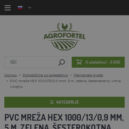
0 izdelek(ov) - 0.00€
Domov
Potrebščine za poljedelstvo
Plemenske mreže
PVC mreža HEX 1000/13/0,9 mm, 5 m, zelena, šesterokotna, vrtna,
vzrejna
KATEGORIJE
PVC MREŽA HEX 1000/13/0,9 MM,
5 M, ZELENA, ŠESTEROKOTNA,