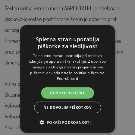
Šesterokotna vzrejna mreža AGROFORTEL je izdelana iz
visokokakovostne plastificirane žice in je odporna proti
koroziji in UV-sevanju. Odlična za zahtevne razmere.
Spletna stran uporablja
Primerna je za ograjevanje ograd, kletk ali zaščito dreves
piškotke za sledljivost
pred škodljivci. Širina mreže: 13 mm, debelina žice: 0,9 mm,
To spletno mesto uporablja piškotke za
izboljšanje uporabniške izkušnje. Z uporabo
dimenzije: 1x5 metrov.
našega spletnega mesta sprejemate vse
piškotke v skladu z našo politiko piškotkov.
Podrobnosti
Višina ograje: 1,0
DOVOLI PIŠKOTKE
Skupna višina (cm): 100
Velikost: 1x5 m
NE DOVOLIM PIŠKOTKOV
Velikost mrežnega očesa (mm): 13
POKAŽI PODROBNOSTI
Površinska obdelava: PVC