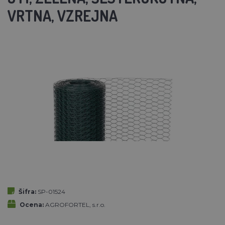
VRTNA, VZREJNA
Šifra:
SP-01524
Ocena:
AGROFORTEL, s.r.o.