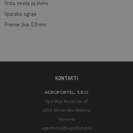
Vrsta: mreža za živino
Uporaba: ograja
Premer žice: 0,9 mm
KONTAKTI
AGROFORTEL, S.R.O.
Spodnja Nova vas 47
2310 Slovenska Bistrica
Slovenia
agrofortel@agrofortel.si