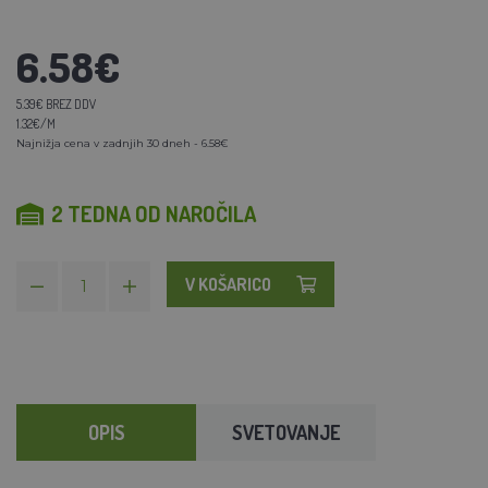
6.58€
5.39€ BREZ DDV
1.32€/M
Najnižja cena v zadnjih 30 dneh - 6.58€
2 TEDNA OD NAROČILA
V KOŠARICO
OPIS
SVETOVANJE