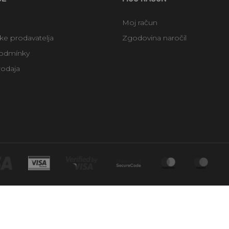
Moj račun
uke prodavatelja
Zgodovina naročil
odmínky
rodaja