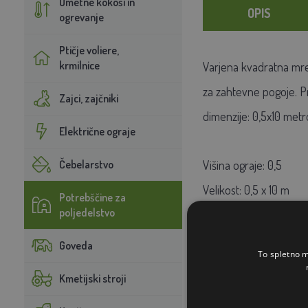
Umetne kokoši in
OPIS
ogrevanje
Ptičje voliere,
krmilnice
Varjena kvadratna mrež
za zahtevne pogoje. Pri
Zajci, zajčniki
dimenzije: 0,5x10 metr
Električne ograje
Čebelarstvo
Višina ograje: 0,5
Velikost: 0,5 x 10 m
Potrebščine za
poljedelstvo
Očesce: 16x16 mm
Površinska obdelava: p
Goveda
To spletno m
Vrsta: mreža za živino
Kmetijski stroji
Uporaba: ograja