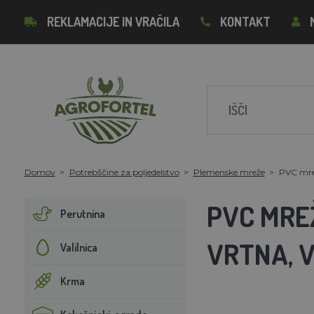
REKLAMACIJE IN VRAČILA
KONTAKT
Domov
Potrebščine za poljedelstvo
Plemenske mreže
PVC mrež
PVC MREŽ
Perutnina
VRTNA, 
Valilnica
Krma