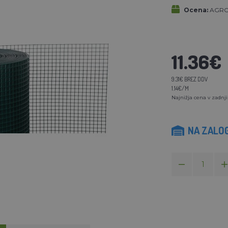
Ocena:
AGROF
11.36€
9.31€ BREZ DDV
1.14€/M
Najnižja cena v zadnji
NA ZALOG