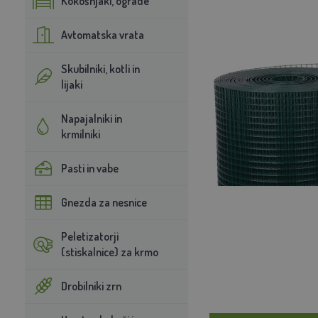
Kokošnjaki, ograde
Avtomatska vrata
Skubilniki, kotli in
lijaki
Napajalniki in
krmilniki
Pasti in vabe
Gnezda za nesnice
Peletizatorji
(stiskalnice) za krmo
Drobilniki zrn