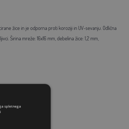
ane žice in je odporna proti koroziji in UV-sevanju. Odlična
ivci. Širina mreže: 16x16 mm, debelina žice: 1,2 mm,
ega spletnega
i