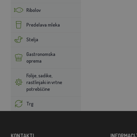
Ribolov
Predelava mleka
Stelja
Gastronomska
oprema
Folije, sadike,
rastlinjaki in vrtne
potrebščine
Trg
KONTAKTI
INFORMACI