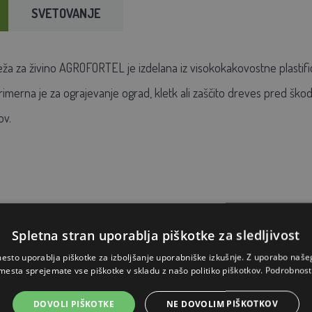
SVETOVANJE
a za živino AGROFORTEL je izdelana iz visokokakovostne plastificir
merna je za ograjevanje ograd, kletk ali zaščito dreves pred škodlj
ov.
Spletna stran uporablja piškotke za sledljivost
lastika
esto uporablja piškotke za izboljšanje uporabniške izkušnje. Z uporabo naš
mesta sprejemate vse piškotke v skladu z našo politiko piškotkov.
Podrobnost
DOVOLI PIŠKOTKE
NE DOVOLIM PIŠKOTKOV