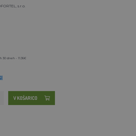
ORTEL, s.r.o.
h 30 dneh - 11.36€
I
V KOŠARICO