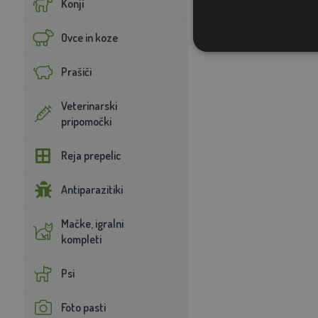
Konji
Premer žice: 1,2 mm
Ovce in koze
Prašiči
Veterinarski
pripomočki
Reja prepelic
Antiparazitiki
Mačke, igralni
kompleti
Psi
Foto pasti