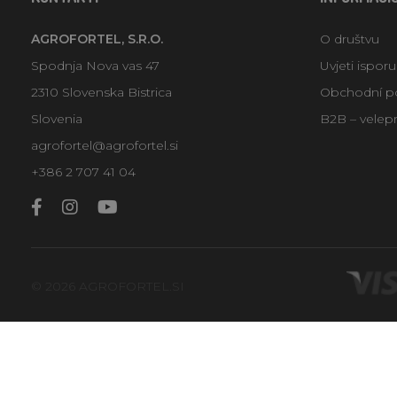
AGROFORTEL, S.R.O.
O društvu
Spodnja Nova vas 47
Uvjeti ispor
2310 Slovenska Bistrica
Obchodní p
Slovenia
B2B – velep
agrofortel@agrofortel.si
+386 2 707 41 04
© 2026 AGROFORTEL.SI