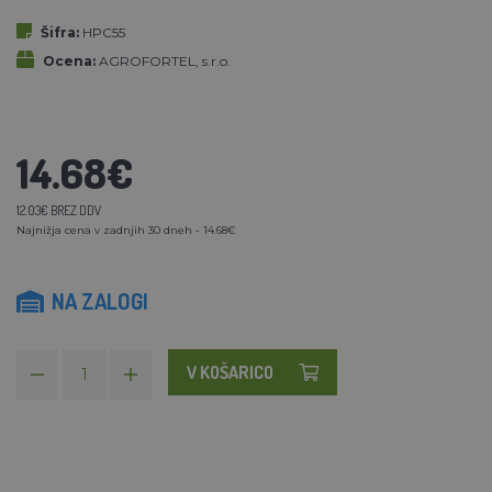
Šifra:
HPC55
Ocena:
AGROFORTEL, s.r.o.
14.68€
12.03€ BREZ DDV
Najnižja cena v zadnjih 30 dneh - 14.68€
NA ZALOGI
V KOŠARICO