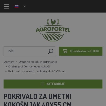
0 izdelek(ov) - 0.00€
Domov
Umetne kokoši in ogrevanje
Grelne plošče - umetne kokoši
Pokrivalo za umetni kokošnjak 40x55 cm
KATEGORIJE
POKRIVALO ZA UMETNI
KOKOŠNJAK 40X55 CM