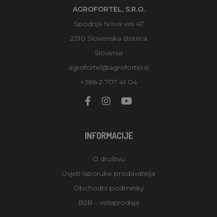
AGROFORTEL, S.R.O.
Spodnja Nova vas 47
2310 Slovenska Bistrica
Slovenia
agrofortel@agrofortel.si
+386 2 707 41 04
INFORMACIJE
O društvu
Uvjeti isporuke prodavatelja
Obchodní podmínky
B2B – veleprodaja