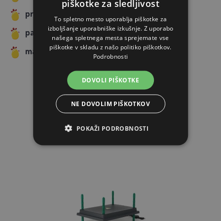
piškotke za sledljivost
proizvajalec: AGROFORTEL, s.r.o
To spletno mesto uporablja piškotke za
izboljšanje uporabniške izkušnje. Z uporabo
pakiranje: 1 kos v kartonu
našega spletnega mesta sprejemate vse
piškotke v skladu z našo politiko piškotkov.
material: PET
Podrobnosti
DOVOLI PIŠKOTKE
NE DOVOLIM PIŠKOTKOV
PODOBNI IZDELKI
POKAŽI PODROBNOSTI