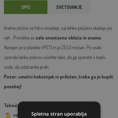
OPIS
SVETOVANJE
Grelne plošče se hitro umažejo, saj
lahko
piščanci
skačejo po
njih
.
Prevleka se
zelo enostavno obleče in sname
.
Narejen je iz plastike (PET) in je ZELO močan. Po vsaki
uporabi lahko pokrov očistite tako, da ga sperete s toplo
vodo, da odstranite prah.
Pozor: umetni kokošnjak ni priložen, treba ga je kupiti
posebej!
Tehnični parametri:
Spletna stran uporablja
velikost:
40x55 cm