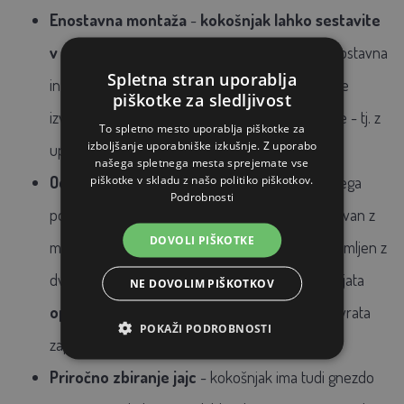
Enostavna montaža
-
kokošnjak lahko sestavite
v nekaj minutah
- celotna montaža je zelo enostavna
Spletna stran uporablja
in jo je mogoče izvesti
brez orodja
. Montaža se
piškotke za sledljivost
izvede s pomočjo oblikovno usklajene povezave - tj. z
To spletno mesto uporablja piškotke za
izboljšanje uporabniške izkušnje. Z uporabo
uporabo ključavnic in zaklepnih klinov.
našega spletnega mesta sprejemate vse
piškotke v skladu z našo politiko piškotkov.
Odlično prezračevanje
- svež zrak je bistvenega
Podrobnosti
pomena za vaše kokoši. Happy Nest je bil zasnovan z
DOVOLI PIŠKOTKE
mislijo na zdravje kokoši, zato je kokošnjak opremljen z
dvema prezračevalnima odprtinama, ki zagotavljata
NE DOVOLIM PIŠKOTKOV
optimalen pretok zraka
- tudi ponoči, ko so vrata
POKAŽI PODROBNOSTI
zaprta.
Priročno zbiranje jajc
- kokošnjak ima tudi gnezdo