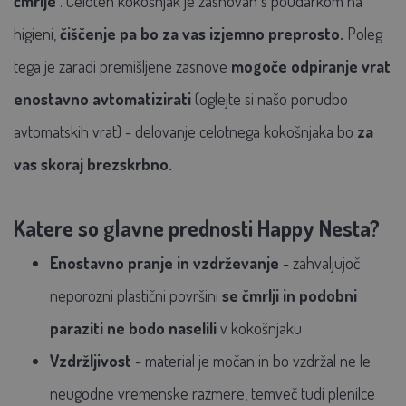
čmrlje
. Celoten kokošnjak je zasnovan s poudarkom na
higieni,
čiščenje pa bo za vas izjemno preprosto.
Poleg
tega je zaradi premišljene zasnove
mogoče odpiranje vrat
enostavno avtomatizirati
(oglejte si našo ponudbo
avtomatskih vrat) - delovanje celotnega kokošnjaka bo
za
vas skoraj brezskrbno.
Katere so glavne prednosti Happy Nesta?
Enostavno pranje in vzdrževanje
- zahvaljujoč
neporozni plastični površini
se čmrlji in podobni
paraziti ne bodo naselili
v kokošnjaku
Vzdržljivost
- material je močan in bo vzdržal ne le
neugodne vremenske razmere, temveč tudi plenilce