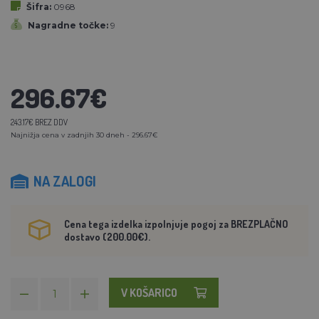
Šifra:
0968
Nagradne točke:
9
296.67€
243.17€ BREZ DDV
Najnižja cena v zadnjih 30 dneh - 296.67€
NA ZALOGI
Cena tega izdelka izpolnjuje pogoj za BREZPLAČNO
dostavo (200.00€).
V KOŠARICO