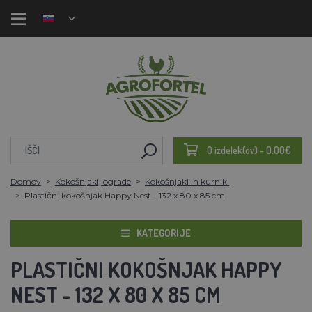
0 izdelek(ov) - 0.00€
Domov
Kokošnjaki, ograde
Kokošnjaki in kurniki
Plastični kokošnjak Happy Nest - 132 x 80 x 85 cm
KATEGORIJE
PLASTIČNI KOKOŠNJAK HAPPY
NEST - 132 X 80 X 85 CM