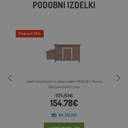
PODOBNI IZDELKI
Popust 10%
Lesen kokošnjak in gosji zadek HRADEC Rjava,
1360x740x710 mm
171.51€
154.78€
NA ZALOGI