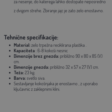
za nesenje, do katerega lahko dostopate neposredno
z dvigom strehe. Zbiranje jajc je zato zelo enostavno.
Tehnične specifikacije:
Material:
zelo
trpežna reciklirana plastika
.
Kapaciteta
: 6-8 kokoši nesnic
Dimenzije brez gnezda:
približno 90 x 80 x 85 (V)
cm.
Dimenzije gnezda:
približno 32 x 57 x 27 (V) cm.
Teža:
23 kg.
Barva:
svetlo siva.
Sestavljanje kokošnjaka je enostavno
, z uporabo
ključavnic z zaklepnimi klini.