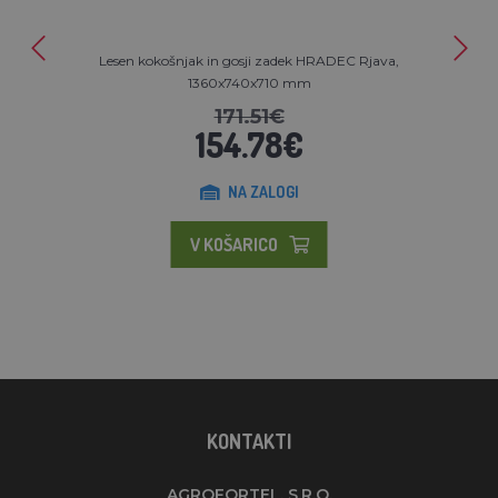
Lesen kokošnjak in gosji zadek HRADEC Rjava,
1360x740x710 mm
171.51€
154.78€
NA ZALOGI
V KOŠARICO
KONTAKTI
AGROFORTEL, S.R.O.