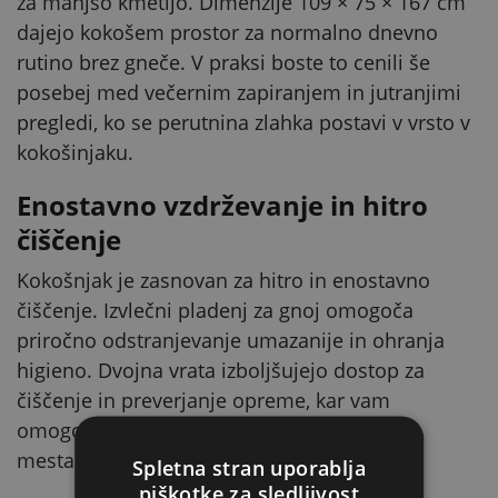
za manjšo kmetijo. Dimenzije 109 × 75 × 167 cm
dajejo kokošem prostor za normalno dnevno
rutino brez gneče. V praksi boste to cenili še
posebej med večernim zapiranjem in jutranjimi
pregledi, ko se perutnina zlahka postavi v vrsto v
kokošinjaku.
Enostavno vzdrževanje in hitro
čiščenje
Kokošnjak je zasnovan za hitro in enostavno
čiščenje. Izvlečni pladenj za gnoj omogoča
priročno odstranjevanje umazanije in ohranja
higieno. Dvojna vrata izboljšujejo dostop za
čiščenje in preverjanje opreme, kar vam
omogoča, da dosežete tudi težko dostopna
mesta.
Spletna stran uporablja
piškotke za sledljivost