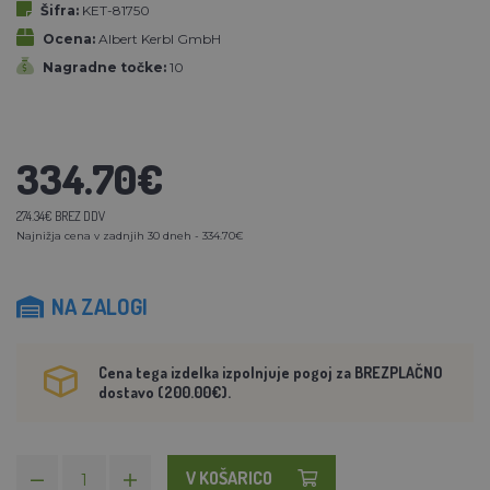
Šifra:
KET-81750
Ocena:
Albert Kerbl GmbH
Nagradne točke:
10
334.70€
274.34€ BREZ DDV
Najnižja cena v zadnjih 30 dneh - 334.70€
NA ZALOGI
Cena tega izdelka izpolnjuje pogoj za BREZPLAČNO
dostavo (200.00€).
V KOŠARICO