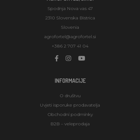
Spodnja Nova vas 47
2310 Slovenska Bistrica
Slovenia
agrofortel@agrofortel.si
+386 2 707 41 04
INFORMACIJE
O društvu
Uvjeti isporuke prodavatelja
Obchodní podmínky
B2B – veleprodaja