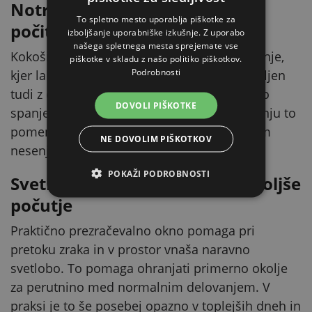
Notranja oprema za ležanje in
To spletno mesto uporablja piškotke za
počitek
izboljšanje uporabniške izkušnje. Z uporabo
našega spletnega mesta sprejemate vse
Kokoši imajo v notranjosti 2 gnezdi za nesenje,
piškotke v skladu z našo politiko piškotkov.
Podrobnosti
kjer lahko mirno ležijo. Kokošnjak je opremljen
tudi z dvema gredema, ki podpirata naravno
DOVOLI PIŠKOTKE
spanje na višini. V vsakodnevnem kmetovanju to
pomeni manj stresa v jati in bolj jasen režim
NE DOVOLIM PIŠKOTKOV
nesenja.
POKAŽI PODROBNOSTI
Svetloba in prezračevanje za boljše
počutje
Praktično prezračevalno okno pomaga pri
pretoku zraka in v prostor vnaša naravno
svetlobo. To pomaga ohranjati primerno okolje
za perutnino med normalnim delovanjem. V
praksi je to še posebej opazno v toplejših dneh in