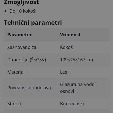
Zmogljivost
Do 10 kokoši
Tehnični parametri
Parameter
Vrednost
Zasnovano za
Kokoš
Dimenzije (Š×G×V)
109×75×167 cm
Material
Les
Glazura na vodni
Površinska obdelava
osnovi
Streha
Bitumenski