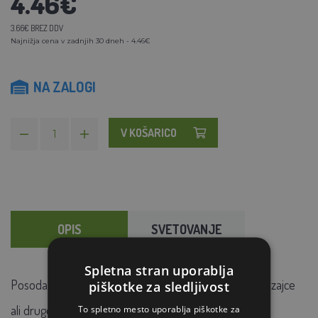
4.46€
3.66€ BREZ DDV
Najnižja cena v zadnjih 30 dneh - 4.46€
NA ZALOGI
V KOŠARICO
OPIS
SVETOVANJE
Spletna stran uporablja
Posoda za hranjenje iz nerjavečega jekla primerna za zajce
piškotke za sledljivost
ali druge glodavce
. Prostornina 800 ml.
To spletno mesto uporablja piškotke za