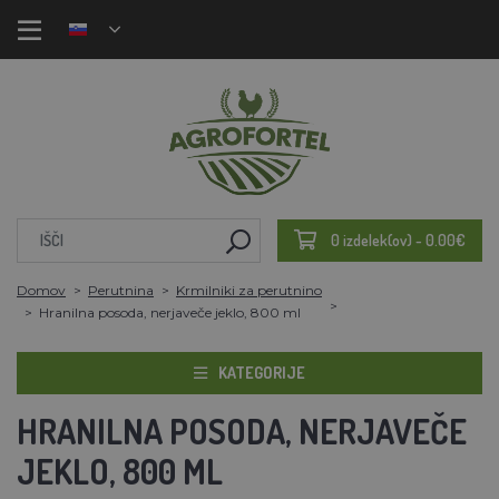
0 izdelek(ov) - 0.00€
Domov
Perutnina
Krmilniki za perutnino
Hranilna posoda, nerjaveče jeklo, 800 ml
KATEGORIJE
HRANILNA POSODA, NERJAVEČE
JEKLO, 800 ML