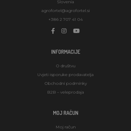
Slovenia
agrofortel@agrofortel.si
+386 2 707 41 04
INFORMACIJE
O društvu
Uvjeti isporuke prodavatelja
Obchodní podmínky
B2B – veleprodaja
MOJ RAČUN
Moj račun