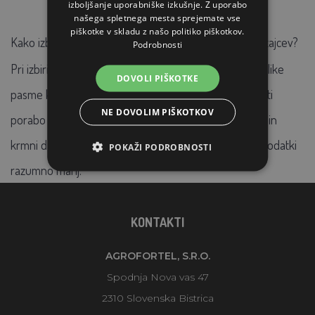
izboljšanje uporabniške izkušnje. Z uporabo
našega spletnega mesta sprejemate vse
piškotke v skladu z našo politiko piškotkov.
Kako izbrati velikost krmilnika ali sklede za hranjenje zajcev?
Podrobnosti
Pri izbiri primernega krmilnika ali sklede za srednje velike
DOVOLI PIŠKOTKE
pasme kuncev (težke približno 5 kg) je treba izračunati
NE DOVOLIM PIŠKOTKOV
porabo 200 - 300 g popolne krmne mešanice na kos in
krmni dan. V primeru kombinacije z drugimi krmili in dodatki
POKAŽI PODROBNOSTI
razumno manj.
KONTAKTI
AGROFORTEL, S.R.O.
Spodnja Nova vas 47
2310 Slovenska Bistrica