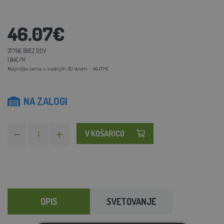
46.07€
37.76€ BREZ DDV
1.84€/M
Najnižja cena v zadnjih 30 dneh - 46.07€
NA ZALOGI
V KOŠARICO
OPIS
SVETOVANJE