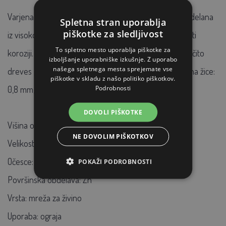
Varjena kvadratna mreža za živino AGROFORTEL je izdelana
Spletna stran uporablja
piškotke za sledljivost
iz visokokakovostne pocinkane žice in je odporna proti
To spletno mesto uporablja piškotke za
koroziji. Primerna je za ograjevanje ograd, kletk ali zaščito
izboljšanje uporabniške izkušnje. Z uporabo
našega spletnega mesta sprejemate vse
dreves pred škodljivci. Širina mreže: 12x12 mm, debelina žice:
piškotke v skladu z našo politiko piškotkov.
Podrobnosti
0,8 mm, velikost: 1x25 metrov.
DOVOLI PIŠKOTKE
Višina ograje:
1,0
NE DOVOLIM PIŠKOTKOV
Velikost:
1x25 m
Očesce:
12x12 mm
POKAŽI PODROBNOSTI
Površinska obdelava:
Zn
Vrsta:
mreža za živino
Uporaba:
ograja