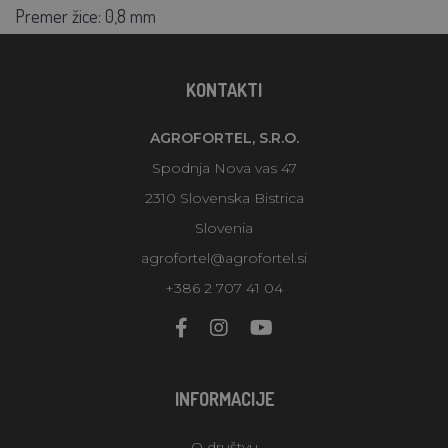
Premer žice:
0,8 mm
KONTAKTI
AGROFORTEL, S.R.O.
Spodnja Nova vas 47
2310 Slovenska Bistrica
Slovenia
agrofortel@agrofortel.si
+386 2 707 41 04
INFORMACIJE
O društvu