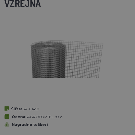
VZREJNA
Šifra:
SP-01459
Ocena:
AGROFORTEL, s.r.o.
Nagradne točke:
1