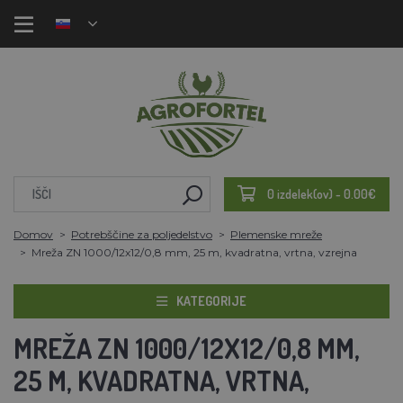
0 izdelek(ov) - 0.00€
Domov
Potrebščine za poljedelstvo
Plemenske mreže
Mreža ZN 1000/12x12/0,8 mm, 25 m, kvadratna, vrtna, vzrejna
KATEGORIJE
MREŽA ZN 1000/12X12/0,8 MM,
25 M, KVADRATNA, VRTNA,