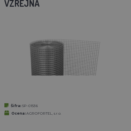
VZREJNA
Šifra:
SP-01536
Ocena:
AGROFORTEL, s.r.o.