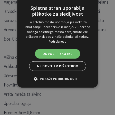
Varjena kvadratna mreža za živino AGROFORTEL je izdelana
Spletna stran uporablja
iz visokokakovostne pocinkane žice in je odporna proti
piškotke za sledljivost
koroziji. Primerna je za ograjevanje ograd, kletk ali zaščito
To spletno mesto uporablja piškotke za
izboljšanje uporabniške izkušnje. Z uporabo
dreves pred škodljivci. Širina mreže: 12,7x12,7 mm, debelina
našega spletnega mesta sprejemate vse
piškotke v skladu z našo politiko piškotkov.
žice: 0,8 mm, velikost: 1x5 metrov.
Podrobnosti
DOVOLI PIŠKOTKE
Višina ograje:
1,0
Velikost:
1x5 m
NE DOVOLIM PIŠKOTKOV
Očesce:
12,7 x 12,7 mm
POKAŽI PODROBNOSTI
Površinska obdelava:
Zn
Vrsta:
mreža za živino
Uporaba:
ograja
Premer žice: 0,8
mm