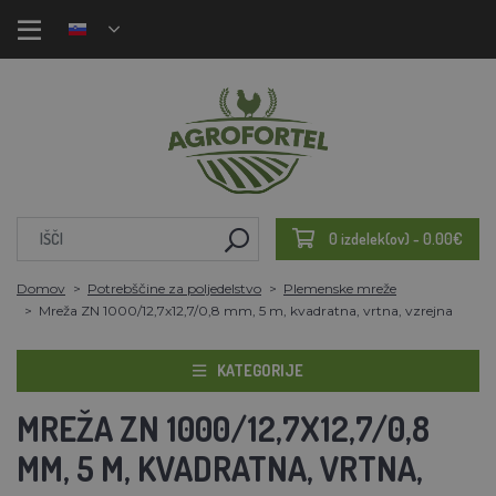
0 izdelek(ov) - 0.00€
Domov
Potrebščine za poljedelstvo
Plemenske mreže
Mreža ZN 1000/12,7x12,7/0,8 mm, 5 m, kvadratna, vrtna, vzrejna
KATEGORIJE
MREŽA ZN 1000/12,7X12,7/0,8
MM, 5 M, KVADRATNA, VRTNA,