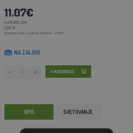
11.07€
9.07€ BREZ DDV
2.21€/M
Najnižja cena v zadnjih 30 dneh - 11.07€
NA ZALOGI
V KOŠARICO
OPIS
SVETOVANJE