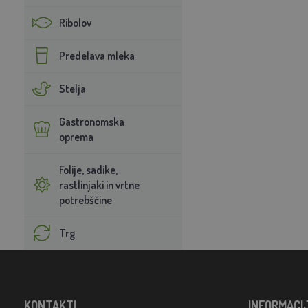
Ribolov
Predelava mleka
Stelja
Gastronomska
oprema
Folije, sadike,
rastlinjaki in vrtne
potrebščine
Trg
KONTAKTI
INFORMACI