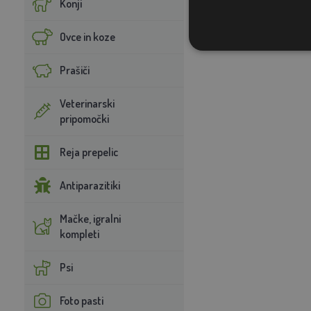
Konji
Premer žice: 0,8
mm
Ovce in koze
Prašiči
Veterinarski
pripomočki
Reja prepelic
Antiparazitiki
Mačke, igralni
kompleti
Psi
Foto pasti