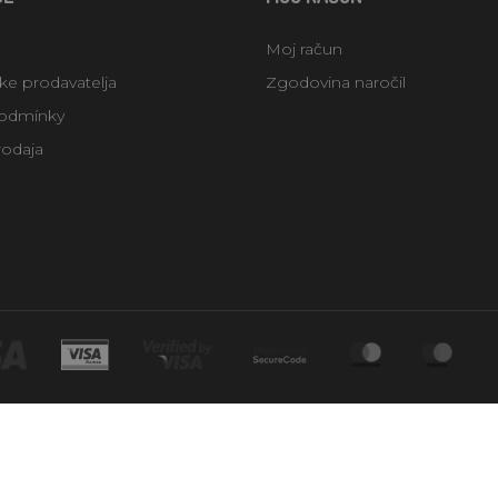
Moj račun
uke prodavatelja
Zgodovina naročil
odmínky
rodaja