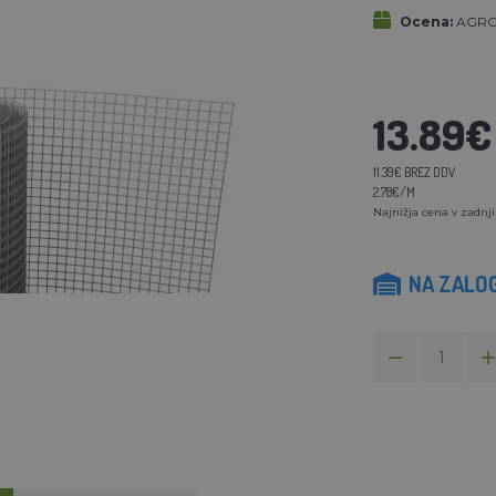
Ocena:
AGROF
13.89€
11.39€ BREZ DDV
2.78€/M
Najnižja cena v zadnji
NA ZALOG