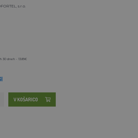
ORTEL, s.r.o.
h 30 dneh - 13.89€
I
V KOŠARICO