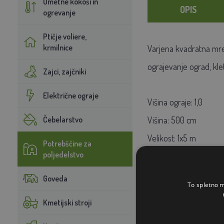
Umetne kokoši in
OPIS
ogrevanje
Ptičje voliere,
krmilnice
Varjena kvadratna mrež
ograjevanje ograd, klet
Zajci, zajčniki
Električne ograje
Višina ograje: 1,0
Čebelarstvo
Višina:
500 cm
Velikost:
1x5 m
Potrebščine za
poljedelstvo
Očesce:
10,6 x 10,6 mm
Površinska obdelava:
Goveda
To spletno m
Vrsta:
mreža za živino
Kmetijski stroji
Uporaba:
ograja