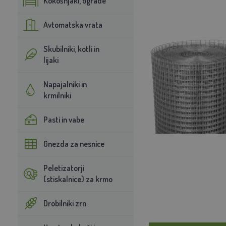
Kokošnjaki, ograde
Avtomatska vrata
Skubilniki, kotli in
lijaki
Napajalniki in
krmilniki
Pasti in vabe
Gnezda za nesnice
Peletizatorji
(stiskalnice) za krmo
Drobilniki zrn