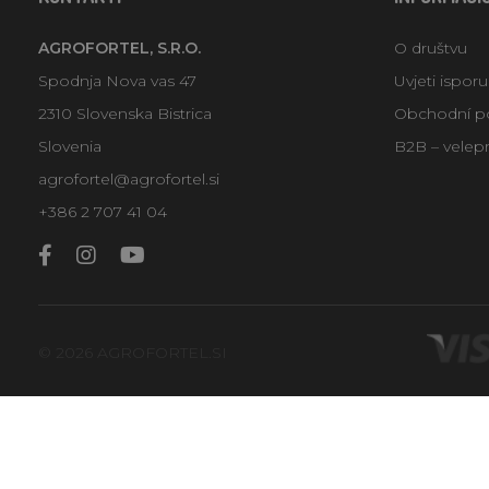
AGROFORTEL, S.R.O.
O društvu
Spodnja Nova vas 47
Uvjeti ispor
2310 Slovenska Bistrica
Obchodní p
Slovenia
B2B – velep
agrofortel@agrofortel.si
+386 2 707 41 04
© 2026 AGROFORTEL.SI