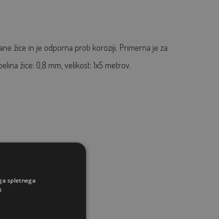
 žice in je odporna proti koroziji. Primerna je za
elina žice: 0,8 mm, velikost: 1x5 metrov.
ega spletnega
i