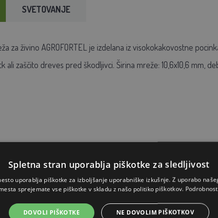
SVETOVANJE
a za živino AGROFORTEL je izdelana iz visokokakovostne pocinkane
k ali zaščito dreves pred škodljivci. Širina mreže: 10,6x10,6 mm, deb
Spletna stran uporablja piškotke za sledljivost
Zn
esto uporablja piškotke za izboljšanje uporabniške izkušnje. Z uporabo naš
mesta sprejemate vse piškotke v skladu z našo politiko piškotkov.
Podrobnost
DOVOLI PIŠKOTKE
NE DOVOLIM PIŠKOTKOV