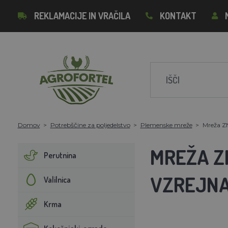
REKLAMACIJE IN VRAČILA
KONTAKT
Domov
Potrebščine za poljedelstvo
Plemenske mreže
Mreža ZN
MREŽA ZN
Perutnina
VZREJN
Valilnica
Krma