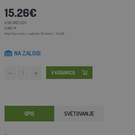
15.26€
12.51€ BREZ DDV
0.61€/M
Najnižja cena v zadnjih 30 dneh - 15.26€
NA ZALOGI
V KOŠARICO
OPIS
SVETOVANJE