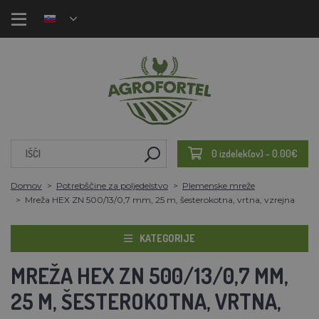
0 izdelek(ov) - 0.00€
Domov
Potrebščine za poljedelstvo
Plemenske mreže
Mreža HEX ZN 500/13/0,7 mm, 25 m, šesterokotna, vrtna, vzrejna
KATEGORIJE
MREŽA HEX ZN 500/13/0,7 MM,
25 M, ŠESTEROKOTNA, VRTNA,