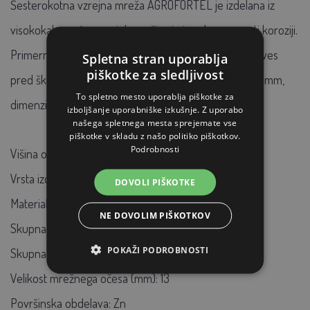
Šesterokotna vzrejna mreža AGROFORTEL je izdelana iz
visokokakovostne pocinkane žice in je odporna proti koroziji.
Primerna je za ograjevanje ograd, kletk ali zaščito dreves
Spletna stran uporablja
piškotke za sledljivost
pred škodljivci. Širina mreže: 13 mm, debelina žice: 0,7 mm,
To spletno mesto uporablja piškotke za
dimenzije: 0,5x25 metrov.
izboljšanje uporabniške izkušnje. Z uporabo
našega spletnega mesta sprejemate vse
piškotke v skladu z našo politiko piškotkov.
Podrobnosti
Višina ograje: 0,5
Vrsta izdelka: mreža
DOVOLI PIŠKOTKE
Material: kovina
NE DOVOLIM PIŠKOTKOV
Skupna višina (cm): 50
POKAŽI PODROBNOSTI
Skupna dolžina ograje (m): 25
Velikost mrežnega očesa (mm): 13
Površinska obdelava: Zn