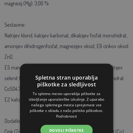
magnezij (Mg): 3,00 %
Sestavine:
Natrijev klorid, kalcijev karbonat, dikalcijev fosfat monohidrat,
amonijev dihidrogenfosfat, magnezijev oksid, E6 cinkov oksid
ZnO,
E5 manganov oksid MnO, vit. E (alfa-tokoferol), E8 natrijev
Spletna stran uporablja
selenit Na2SeO3, E672 vit.A, E3 kobaltov sulfat heptahidrat
piškotke za sledljivost
CoSO4.7H2O,
To spletno mesto uporablja piškotke za
E2 kalcijev jodat brezvodni Ca (IO3) 2, E671 vit. D3.
izboljšanje uporabniške izkušnje. Z uporabo
našega spletnega mesta sprejemate vse
piškotke v skladu z našo politiko piškotkov.
Podrobnosti
Dodatki v 1 kg:
DOVOLI PIŠKOTKE
Cink (Zn) 3900,00 mg, mangan (Mn) 850,00 mg, kobalt (Co)