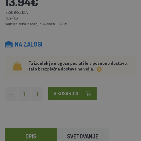
13.94€
12.73€ BREZ DDV
1.39€/KG
Najnižja cena v zadnjih 30 dneh - 13.94€
NA ZALOGI
Ta izdelek je mogoče poslati le s posebno dostavo,
zato brezplačna dostava ne velja.
V KOŠARICO
OPIS
SVETOVANJE