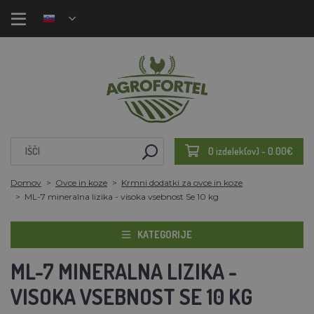
0 izdelek(ov) - 0.00€
Domov
Ovce in koze
Krmni dodatki za ovce in koze
ML-7 mineralna lizika - visoka vsebnost Se 10 kg
KATEGORIJE
ML-7 MINERALNA LIZIKA -
VISOKA VSEBNOST SE 10 KG