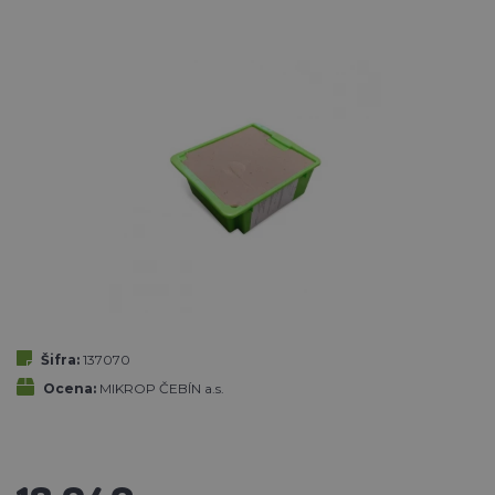
Šifra:
137070
Ocena:
MIKROP ČEBÍN a.s.