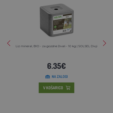
Liz mineral, BIO - za gozdne živali - 10 kg | SOLSEL Divji
6.35€
NA ZALOGI
V KOŠARICO