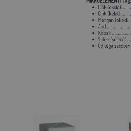
MIKROELEMENTI (kg
Cink (oksid) ...........
Cink (kelat) ...........
Mangan (oksid) .......
Jod ........................
Kobalt ......................
Selen (selenit)..........
Od tega zaščiten