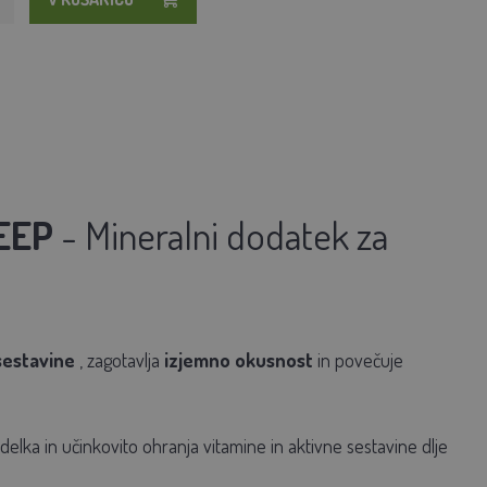
EEP
- Mineralni dodatek za
sestavine
, zagotavlja
izjemno okusnost
in povečuje
delka in učinkovito ohranja vitamine in aktivne sestavine dlje