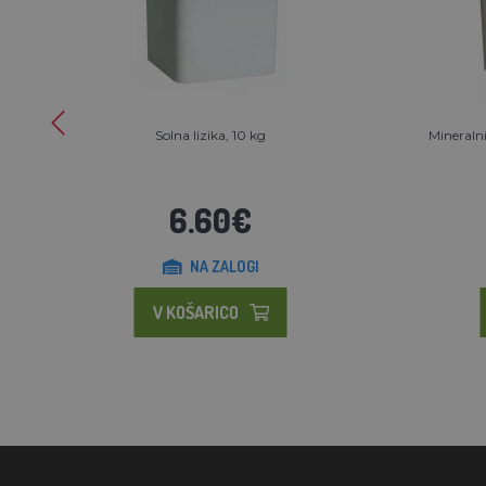
Solna lizika, 10 kg
Mineralni
6.60€
NA ZALOGI
V KOŠARICO