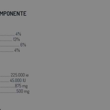
OMPONENTE
.................... 4%
.................. 13%
........................ 6%
................... 4%
.............. 225.000 ie
............ 45.000 IU
....................875 mg
......................500 mg