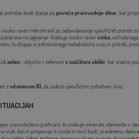
potrebe živali, lizanje pa
poveča proizvodnjo sline
, kar prisp
 visoko raven mikrohranil za zadovoljevanje specifičnih potreb o
a priprava na jagnjenje. Vsebuje visoko raven
cinka,
od katerega 
cinku, ki izhajajo iz edinstvenega metabolizma ovac in potreb, pov
udi
selen
, vključno s selenom
v zaščiteni obliki
, kar znatno pov
ten z
vitaminom B1,
da zadosti specifičnim potrebam ovac.
SITUACIJAH
ejo uravnoteženo prehrano, ki vsebuje minerale, elemente v sledov
ena vsak dan in prispevajo k tvorbi in moči kosti, pravilnemu delo
ot so teleta, telice, molznice, krave v suhi reji in ovce, ali v poseb