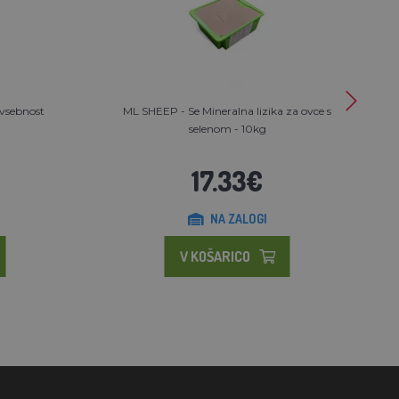
 vsebnost
ML SHEEP - Se Mineralna lizika za ovce s
selenom - 10kg
17.33€
NA ZALOGI
V KOŠARICO