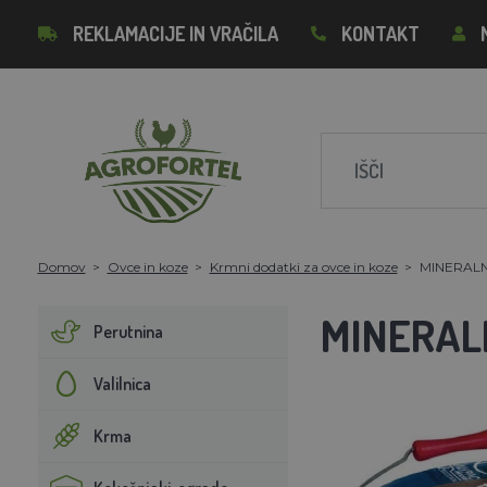
REKLAMACIJE IN VRAČILA
KONTAKT
Domov
Ovce in koze
Krmni dodatki za ovce in koze
MINERALN
MINERAL
Perutnina
Valilnica
Krma