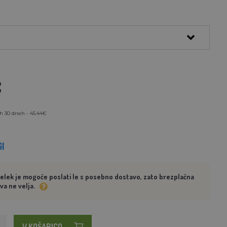
€
h 30 dneh - 45.44€
I
delek je mogoče poslati le s posebno dostavo, zato brezplačna
va ne velja.
V KOŠARICO