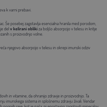
eva k varni prebavi.
vac. Še posebej zagotavlja esencialna hranila med porodom,
je del
v kelirani obliki
za boljšo absorpcijo v telesu in kritje
ezanih s proizvodnjo volne.
eča njegovo absorpcijo v telesu in okrepi imunski odziv
ih in vitamine, da ohranijo zdravje in proizvodnjo. Ta
vanju imunskega sistema in splošnemu zdravju živali. Vendar
nih pogojih reje, kot je paša, ni enostavno zagotoviti mineralov