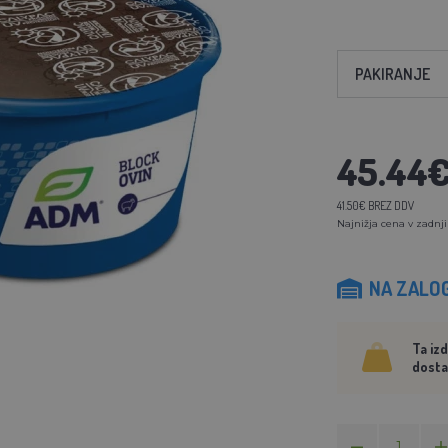
PAKIRANJE
45.44
41.50€ BREZ DDV
Najnižja cena v zadnji
NA ZALOG
Ta iz
dosta