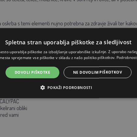
 oskrba s temi elementi nujno potrebna za zdravje živali ter kako
UPORABO
Spletna stran uporablja piškotke za sledljivost
esto uporablja piškotke za izboljšanje uporabniške izkušnje. Z uporabo naš
mesta sprejemate vse piškotke v skladu z našo politiko piškotkov.
Podrobnost
 doječe ovce. Lahko se da tudi govedu in kozam. Vedro postavite
DOVOLI PIŠKOTKE
NE DOVOLIM PIŠKOTKOV
POKAŽI PODROBNOSTI
LMIX
a CALYPAC
elirani obliki
pred vami