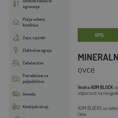
Umetne kokoši in
ogrevanje
Ptičje voliere,
krmilnice
OPIS
Zajci, zajčniki
Električne ograje
MINERALN
Čebelarstvo
ovce
Potrebščine za
poljedelstvo
Vedra ADM BLOCK
so
odpornost na neugod
Goveda
Kmetijski stroji
ADM BLOCKS so zates
časa.