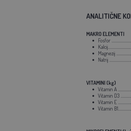
ANALITIČNE K
MAKRO ELEMENTI
Fosfor ......................
Kalcij.........................
Magnezij ...................
Natrij ........................
VITAMINI (kg)
Vitamin A ..............
Vitamin D3 ............
Vitamin E ...............
Vitamin B1...............