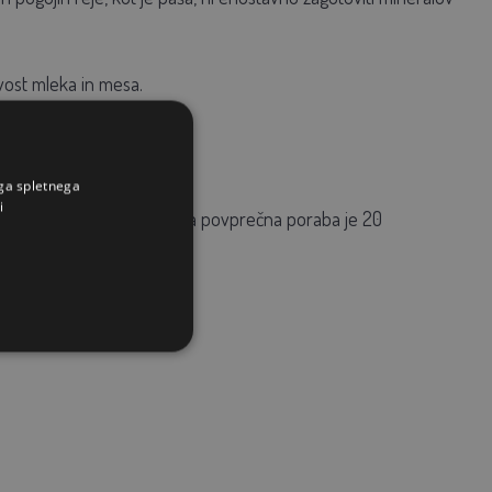
vost mleka in mesa.
ega spletnega
i
 v doseg živali. Predvidena povprečna poraba je 20