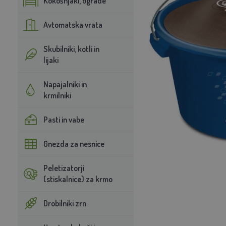
Kokošnjaki, ograde
Avtomatska vrata
Skubilniki, kotli in
lijaki
Napajalniki in
krmilniki
Pasti in vabe
Gnezda za nesnice
Peletizatorji
(stiskalnice) za krmo
Drobilniki zrn