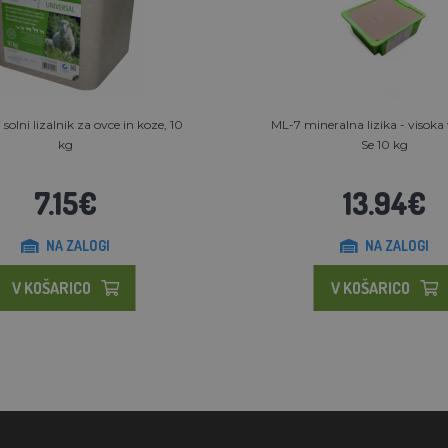
 solni lizalnik za ovce in koze, 10
ML-7 mineralna lizika - visoka
kg
Se 10 kg
7.15€
13.94€
NA ZALOGI
NA ZALOGI
V KOŠARICO
V KOŠARICO