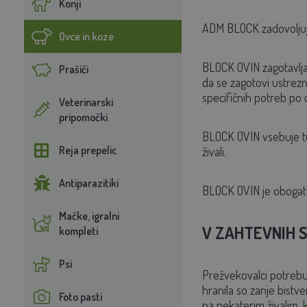
Konji
ADM BLOCK zadovoljuje 
Ovce in koze
BLOCK OVIN zagotavlja
Prašiči
da se zagotovi ustrezn
specifičnih potreb po 
Veterinarski
pripomočki
BLOCK OVIN vsebuje t
Reja prepelic
živali.
Antiparazitiki
BLOCK OVIN je oboga
Mačke, igralni
V ZAHTEVNIH 
kompleti
Psi
Prežvekovalci potrebuj
hranila so zanje bistv
Foto pasti
pa nekaterim živalim, k