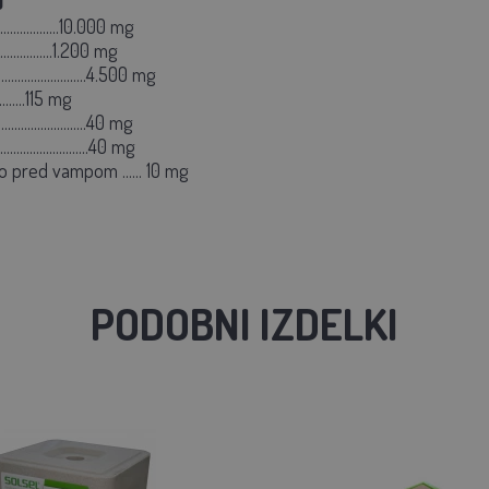
)
.................10.000 mg
................1.200 mg
.....................4.500 mg
...........115 mg
..........................40 mg
......................40 mg
o pred vampom ...... 10 mg
PODOBNI IZDELKI