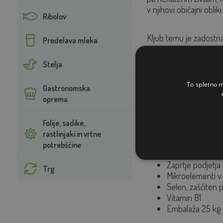
v njihovi običajni obliki.
Ribolov
Kljub temu je zadostna
Predelava mleka
Stelja
NAVODILA ZA 
To spletno m
Gastronomska
Primerno za mlečne in
oprema
g/glavo/dan.
Folije, sadike,
rastlinjaki in vrtne
SPECIFIKACIJE
potrebščine
Tehnologija COO
Zaprtje podjetj
Trg
Mikroelementi v k
Selen, zaščiten 
Vitamin B1
Embalaža 25 kg