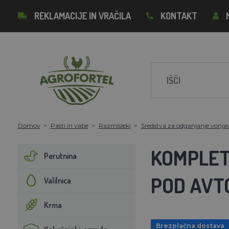
REKLAMACIJE IN VRAČILA
KONTAKT
Domov
Pasti in vabe
Razmisleki
Sredstva za odganjanje vonja
KOMPLET
Perutnina
POD AVTO
Valilnica
Krma
Brezplačna dostava