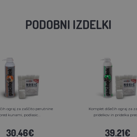
PODOBNI IZDELKI
ečih ograj za zaščito perutnine
Komplet dišečih ograj za z
pred kunami, podlasic...
pridelkov in pridelka pred 
30.46€
39.21€