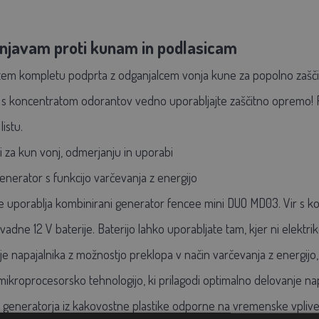
onjavam proti kunam in podlasicam
 v tem kompletu podprta z odganjalcem vonja kune za popolno zašč
u s koncentratom odorantov vedno uporabljajte zaščitno opremo! 
istu.
ri za kun vonj, odmerjanju in uporabi
nerator s funkcijo varčevanja z energijo
se uporablja kombinirani generator fencee mini DUO MD03. Vir s k
vadne 12 V baterije. Baterijo lahko uporabljate tam, kjer ni elektrik
 napajalnika z možnostjo preklopa v način varčevanja z energijo, k
mikroprocesorsko tehnologijo, ki prilagodi optimalno delovanje nap
v generatorja iz kakovostne plastike odporne na vremenske vpliv