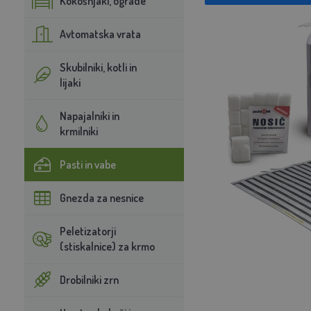
Kokošnjaki, ograde
Avtomatska vrata
Skubilniki, kotli in
lijaki
Napajalniki in
krmilniki
Pasti in vabe
Gnezda za nesnice
Peletizatorji
(stiskalnice) za krmo
Drobilniki zrn