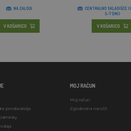
NA ZALOGI
CENTRALNO SKLADIŠČE 
5-7 DNI)
V KOŠARICO
V KOŠARICO
JE
MOJ RAČUN
Moj račun
uke prodavatelja
Zgodovina naročil
odmínky
rodaja