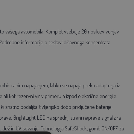
ito vašega avtomobila. Komplet vsebuje 20 nosilcev vonjav
Podrobne informacije o sestavi dišavnega koncentrata
ombiniranim napajanjem, lahko se napaja preko adapterja iz
e ali kot rezervni vir v primeru a izpad električne energije.
i znatno podaljša življenjsko dobo priključene baterije.
rave. BrightLight LED na sprednji strani naprave signalizira
e, dež in UV sevanje. Tehnologija SafeShock, gumb ON/OFF za