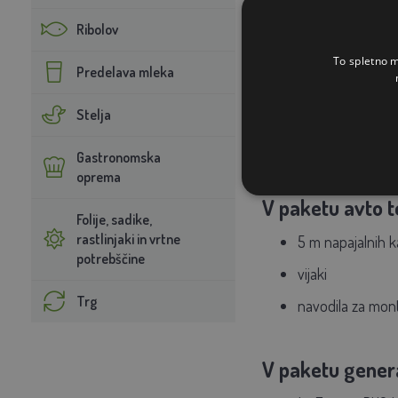
varen nadzor in izklop
Ribolov
To spletno m
Predelava mleka
Vsebina paketa
generator fenc
Stelja
podloga pod av
Gastronomska
dišeča ograja pr
oprema
V paketu avto t
Folije, sadike,
rastlinjaki in vrtne
5 m napajalnih k
potrebščine
vijaki
Trg
navodila za mon
V paketu genera