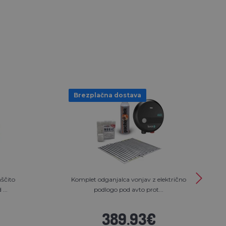
Brezplačna dostava
aščito
Komplet odganjalca vonjav z električno
...
podlogo pod avto prot...
389.93€