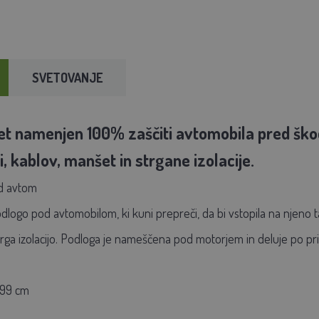
SVETOVANJE
 namenjen 100% zaščiti avtomobila pred škodlji
, kablov, manšet in strgane izolacije.
od avtom
odlogo pod avtomobilom, ki kuni prepreči, da bi vstopila na njeno t
trga izolacijo. Podloga je nameščena pod motorjem in deluje po pr
x 99 cm