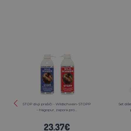
STOP divji prašiči - Wildschwein-STOPP
Set diš
- Hagopur, zapora pro...
23.37€