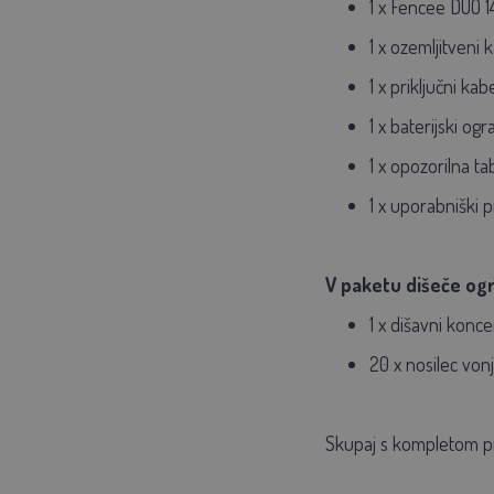
1 x Fencee DUO 14
1 x ozemljitveni
1 x priključni ka
1 x baterijski ogr
1 x opozorilna ta
1 x uporabniški p
V paketu dišeče ogr
1 x dišavni konc
20 x nosilec von
Skupaj s kompletom p