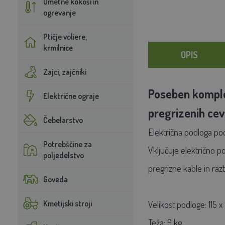
Umetne kokoši in
ogrevanje
Ptičje voliere,
krmilnice
OPIS
Zajci, zajčniki
Poseben komplet
Električne ograje
pregrizenih cevi
Čebelarstvo
Električna podloga p
Potrebščine za
Vključuje električno p
poljedelstvo
pregrizne kable in raz
Goveda
Kmetijski stroji
Velikost podloge: 115 
Teža: 9 kg