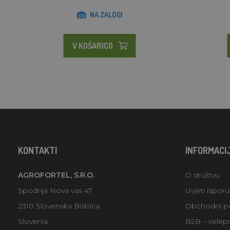
NA ZALOGI
V KOŠARICO
KONTAKTI
INFORMACI
AGROFORTEL, S.R.O.
O društvu
Spodnja Nova vas 47
Uvjeti ispor
2310 Slovenska Bistrica
Obchodní p
Slovenia
B2B – velep