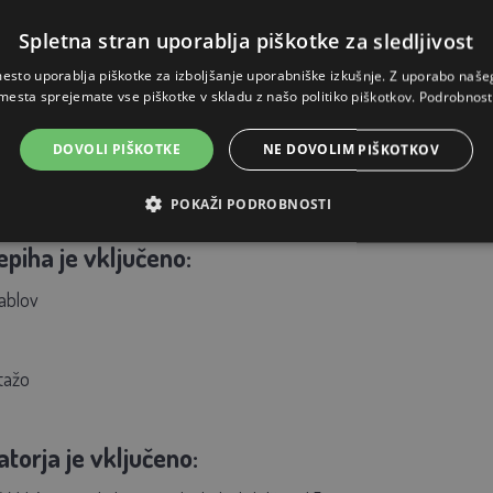
 generatorja ter številne druge funkcije, ki jih ponuja generator 
Spletna stran uporablja piškotke za sledljivost
esto uporablja piškotke za izboljšanje uporabniške izkušnje. Z uporabo naš
:
mesta sprejemate vse piškotke v skladu z našo politiko piškotkov.
Podrobnost
ee mini DUO MD03
DOVOLI PIŠKOTKE
NE DOVOLIM PIŠKOTKOV
tom
POKAŽI PODROBNOSTI
oti kunam + nosilec 20 kom
epiha je vključeno:
ablov
tažo
torja je vključeno: