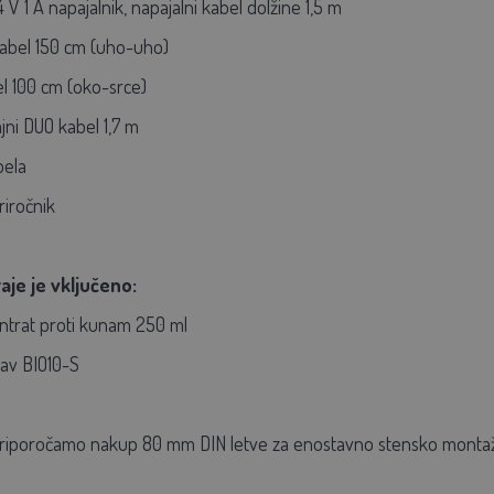
 V 1 A napajalnik, napajalni kabel dolžine 1,5 m
 kabel 150 cm (uho-uho)
bel 100 cm (oko-srce)
ajni DUO kabel 1,7 m
bela
riročnik
aje je vključeno:
entrat proti kunam 250 ml
jav BIO10-S
riporočamo nakup 80 mm DIN letve za enostavno stensko montaž