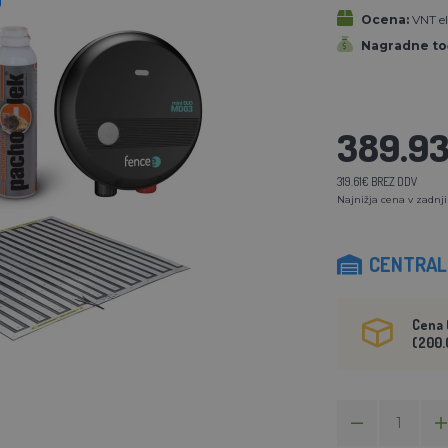
Ocena:
VNT el
Nagradne to
389.9
319.61€ BREZ DDV
Najnižja cena v zadnji
CENTRALN
Cena 
(200.