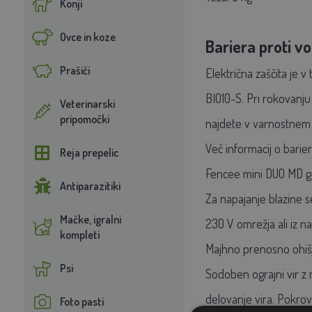
Konji
Ovce in koze
Bariera proti v
Prašiči
Električna zaščita je
BIO10-S. Pri rokovanj
Veterinarski
pripomočki
najdete v varnostnem l
Več informacij o barie
Reja prepelic
Fencee mini DUO MD ge
Antiparazitiki
Za napajanje blazine 
Mačke, igralni
230 V omrežja ali iz na
kompleti
Majhno prenosno ohišje
Psi
Sodoben ograjni vir z 
delovanje vira. Pokro
Foto pasti