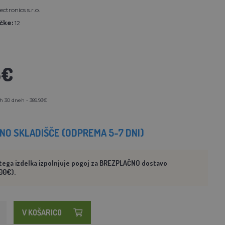
ectronics s.r.o.
čke:
12
3€
h 30 dneh - 389.93€
O SKLADIŠČE (ODPREMA 5-7 DNI)
tega izdelka izpolnjuje pogoj za BREZPLAČNO dostavo
00€).
V KOŠARICO