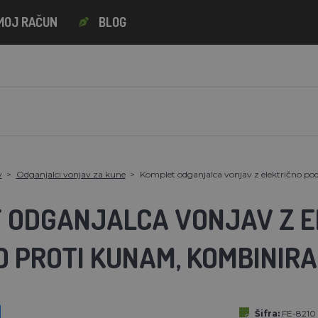
MOJ RAČUN
BLOG
v
Odganjalci vonjav za kune
Komplet odganjalca vonjav z električno po
 ODGANJALCA VONJAV Z E
 PROTI KUNAM, KOMBINIRA
Šifra:
FE-8210