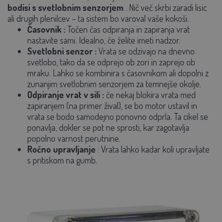
bodisi s svetlobnim senzorjem
. Nič več skrbi zaradi lisic
ali drugih plenilcev – ta sistem bo varoval vaše kokoši.
Časovnik
:
Točen čas odpiranja in zapiranja vrat
nastavite sami. Idealno, če želite imeti nadzor.
Svetlobni senzor
:
Vrata se odzivajo na dnevno
svetlobo, tako da se odprejo ob zori in zaprejo ob
mraku. Lahko se kombinira s časovnikom ali dopolni z
zunanjim svetlobnim senzorjem za temnejše okolje.
Odpiranje vrat v sili
:
če nekaj blokira vrata med
zapiranjem (na primer žival), se bo motor ustavil in
vrata se bodo samodejno ponovno odprla. Ta cikel se
ponavlja, dokler se pot ne sprosti, kar zagotavlja
popolno varnost perutnine.
Ročno upravljanje
: Vrata lahko kadar koli upravljate
s pritiskom na gumb.