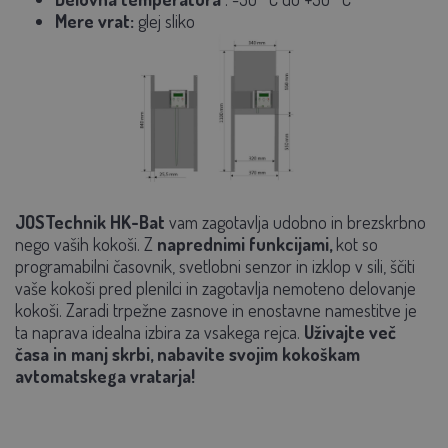
Mere vrat:
glej sliko
JOSTechnik HK-Bat
vam zagotavlja udobno in brezskrbno
nego vaših kokoši. Z
naprednimi funkcijami,
kot so
programabilni časovnik, svetlobni senzor in izklop v sili, ščiti
vaše kokoši pred plenilci in zagotavlja nemoteno delovanje
kokoši. Zaradi trpežne zasnove in enostavne namestitve je
ta naprava idealna izbira za vsakega rejca.
Uživajte več
časa in manj skrbi, nabavite svojim kokoškam
avtomatskega vratarja!