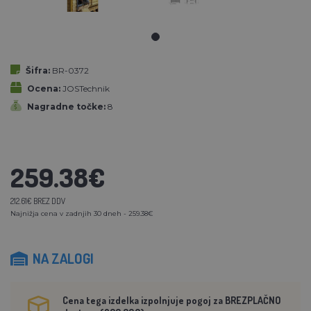
Šifra:
BR-0372
Ocena:
JOSTechnik
Nagradne točke:
8
259.38€
212.61€ BREZ DDV
Najnižja cena v zadnjih 30 dneh - 259.38€
NA ZALOGI
Cena tega izdelka izpolnjuje pogoj za BREZPLAČNO