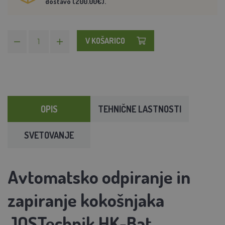
dostavo (200.00€).
V KOŠARICO
OPIS
TEHNIČNE LASTNOSTI
SVETOVANJE
Avtomatsko odpiranje in
zapiranje kokošnjaka
JOSTechnik HK-Bat
-