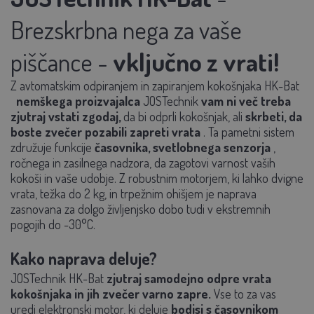
Brezskrbna nega za vaše
piščance -
vključno z vrati!
Z
avtomatskim odpiranjem in zapiranjem
kokošnjaka
HK-Bat
nemškega proizvajalca
JOSTechnik
vam ni več treba
zjutraj vstati zgodaj,
da bi odprli kokošnjak, ali
skrbeti, da
boste zvečer pozabili zapreti vrata
. Ta pametni sistem
združuje funkcije
časovnika, svetlobnega senzorja
,
ročnega in zasilnega nadzora, da zagotovi varnost vaših
kokoši in vaše udobje. Z robustnim motorjem, ki lahko dvigne
vrata, težka do 2 kg, in trpežnim ohišjem je naprava
zasnovana za dolgo življenjsko dobo tudi v ekstremnih
pogojih do -30°C.
Kako naprava deluje?
JOSTechnik HK-Bat
zjutraj samodejno odpre vrata
kokošnjaka in jih zvečer varno zapre.
Vse to za vas
uredi elektronski motor, ki deluje
bodisi s časovnikom