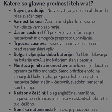
Katere so glavne prednosti teh vrat?
Največje udobje
:
Nič več vstajanja ob zori ali skrbi, da
bi se zvečer zaprli.
Varnost kokoši
: Zaščita pred plenilci in zasilne
funkcije za varno zapiranje.
Jasen zaslon
:
LCD prikazuje vse informacije o
nastavitvah in omogoča preprosto upravljanje.
Trpežna zasnova
:
zasnova naprave je zaščitena
pred vremenskimi vplivi.
Dolga življenjska doba baterije
:
Do 1 leto delovanja
na baterije 4xAA, z indikatorjem stanja baterije.
Montaža je hitra in enostavna:
priložena je dodatna
oprema za hitro montažo. Samo pritrdite enoto na
zunanji del kokošnjaka, priključite kabel na vrata in
nastavite želeni način – časovnik, svetlobni senzor ali
kombinacijo.
Nadzor v češčini:
Poleg angleščine, nemščine,
italijanščine in francoščine lahko v nastavitvah izberete
tudi češčino.
Nemška natančnost:
Naprava je proizvedena v