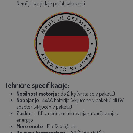
Nemčiji, kar ji daje pečat kakovosti.
Tehnične specifikacije:
Nosilnost motorja
:
do 2 kg (vrata so v paketu)
Napajanje
:
4xAA baterije (vključene v paketu) ali 6V
adapter (vključen v paketu)
Zaslon
:
LCD z načinom mirovanja za varčevanje z
energijo
Mere enote
:
12 x 12 x 5,5 cm
Delovna temperatura
: -30 °C do +50 °C