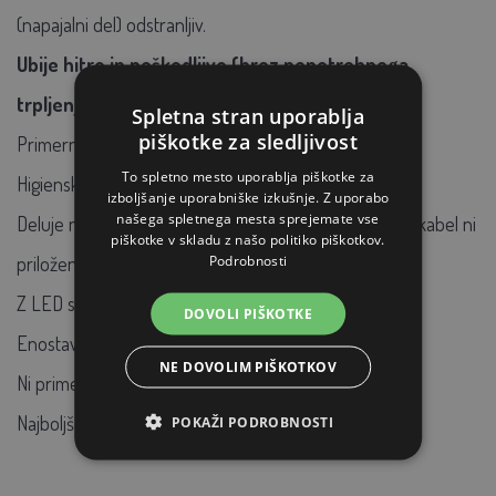
(napajalni del) odstranljiv.
Ubije hitro in neškodljivo (brez nepotrebnega
trpljenja živali).
Spletna stran uporablja
piškotke za sledljivost
Primerno za miši in podgane
To spletno mesto uporablja piškotke za
Higienski način zatiranja škodljivcev
izboljšanje uporabniške izkušnje. Z uporabo
našega spletnega mesta sprejemate vse
Deluje na baterije (niso priložene) ali USB kabel (USB kabel ni
piškotke v skladu z našo politiko piškotkov.
Podrobnosti
priložen)
Z LED svetlobnim indikatorjem
DOVOLI PIŠKOTKE
Enostavno čiščenje
NE DOVOLIM PIŠKOTKOV
Ni primerno za uporabo na prostem
Najboljše razmerje cena/kvaliteta!!!
POKAŽI PODROBNOSTI