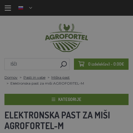
0 izdelek(ov) - 0.00€
Domov
Pasti in vabe
Miška past
Elektronska past za miši AGROFORTEL-M
KATEGORIJE
ELEKTRONSKA PAST ZA MIŠI
AGROFORTEL-M