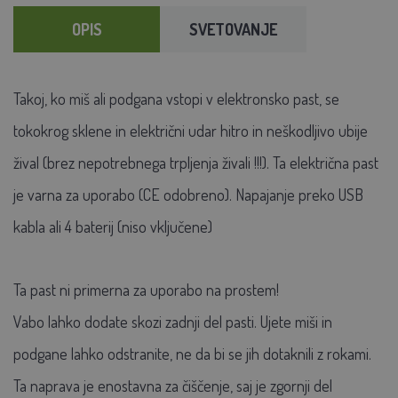
OPIS
SVETOVANJE
Takoj, ko miš ali podgana vstopi v elektronsko past, se
tokokrog sklene in električni udar hitro in neškodljivo ubije
žival (brez nepotrebnega trpljenja živali !!!).
Ta električna past
je varna za uporabo (CE odobreno). Napajanje preko USB
kabla ali 4 baterij (niso vključene)
Ta past ni primerna za uporabo na prostem!
Vabo lahko dodate skozi zadnji del pasti. Ujete miši in
podgane lahko odstranite, ne da bi se jih dotaknili z rokami.
Ta naprava je enostavna za čiščenje, saj je zgornji del