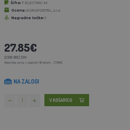
Šifra:
T-ELECTRIC-M
Ocena:
AGROFORTEL, s.r.o.
Nagradne točke:
1
27.85€
22.83€ BREZ DDV
Najnižja cena v zadnjih 30 dneh - 27.85€
NA ZALOGI
V KOŠARICO