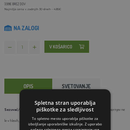
3.98€ BREZ DDV
Najnižja cena v zadnjih 30 dneh - 4.85€
NA ZALOGI
V KOŠARICO
OPIS
SVETOVANJE
Spletna stran uporablja
piškotke za sledljivost
Sezuvač/zajec
za jahalne in druge škornje,
za enostavno sezuvanje škornjev ne
To spletno mesto uporablja piškotke za
le v hlevih,
brez sklanjanja in umazanja rok
izboljšanje uporabniške izkušnje. Z uporabo
našega spletnega mesta sprejemate vse