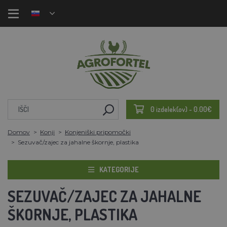
0 izdelek(ov) - 0.00€
Domov
Konji
Konjeniški pripomočki
Sezuvač/zajec za jahalne škornje, plastika
KATEGORIJE
SEZUVAČ/ZAJEC ZA JAHALNE
ŠKORNJE, PLASTIKA