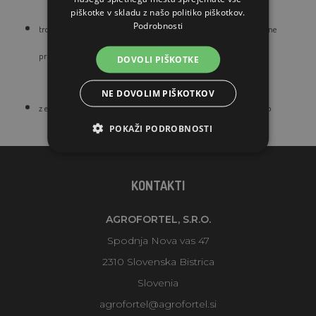
piškotke v skladu z našo politiko piškotkov.
Podrobnosti
trdna plastika z zaščitnim in nedrsečim robom, čevlji ne drsijo in ne
praskajo se
DOVOLI PIŠKOTKE
NE DOVOLIM PIŠKOTKOV
z eno nogo stopimo na sezuvač, z drugo nogo pa škorenj sezuvamo
POKAŽI PODROBNOSTI
KONTAKTI
AGROFORTEL, S.R.O.
Spodnja Nova vas 47
2310 Slovenska Bistrica
Slovenia
agrofortel@agrofortel.si