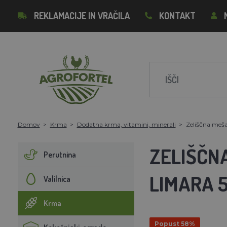
REKLAMACIJE IN VRAČILA
KONTAKT
Domov
Krma
Dodatna krma, vitamini, minerali
Zeliščna meša
ZELIŠČNA
Perutnina
LIMARA 
Valilnica
Krma
Popust 58%