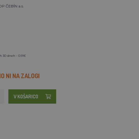
P ČEBÍN a.s.
h 30 dneh - 0.91€
 NI NA ZALOGI
V KOŠARICO