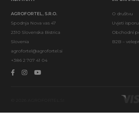
AGROFORTEL, S.R.O.
O društvu
Spodnja Nova vas 47
Uvjeti ispor
2310 Slovenska Bistrica
Obchodní p
Slovenia
B2B – velep
agrofortel@agrofortel.si
+386 2 707 41 04
© 2026 AGROFORTEL.SI