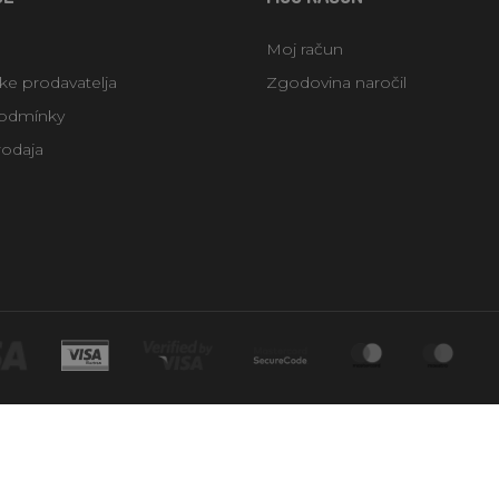
Moj račun
uke prodavatelja
Zgodovina naročil
odmínky
rodaja