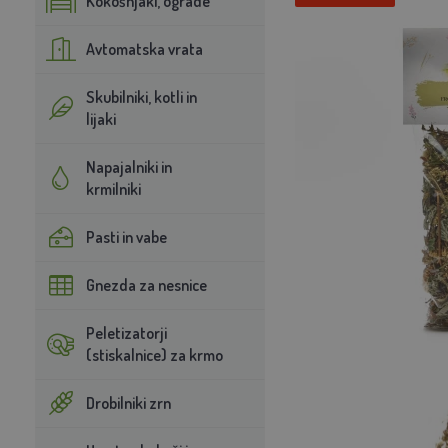
Kokošnjaki, ograde
Avtomatska vrata
Skubilniki, kotli in
lijaki
Napajalniki in
krmilniki
Pasti in vabe
Gnezda za nesnice
Peletizatorji
(stiskalnice) za krmo
Drobilniki zrn