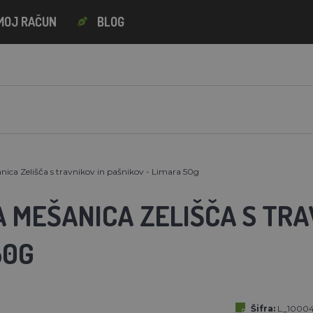
MOJ RAČUN
BLOG
nica Zelišča s travnikov in pašnikov - Limara 50g
 MEŠANICA ZELIŠČA S TRA
50G
Šifra:
L_1000