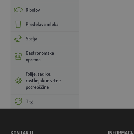
Ribolov
Predelava mleka
Stelja
Gastronomska
oprema
Folije, sadike,
rastlinjaki in vrtne
potrebščine
Trg
KONTAKTI
INFORMACI