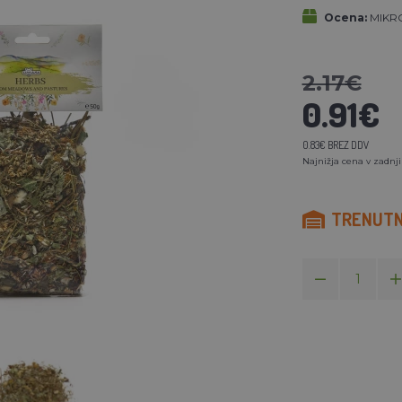
Ocena:
MIKRO
2.17€
0.91€
0.83€ BREZ DDV
Najnižja cena v zadnji
TRENUTNO