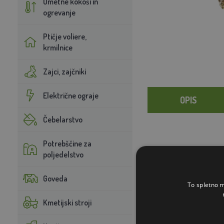
Umetne kokoši in
ogrevanje
Ptičje voliere,
krmilnice
Zajci, zajčniki
Električne ograje
OPIS
Čebelarstvo
Potrebščine za
poljedelstvo
Goveda
To spletno m
Kmetijski stroji