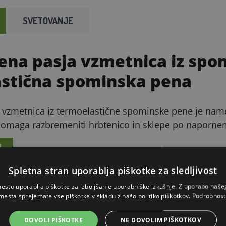
SVETOVANJE
ena pasja vzmetnica iz spo
stična spominska pena
 vzmetnica iz termoelastične spominske pene je name
 pomaga razbremeniti hrbtenico in sklepe po naporne
I
Spletna stran uporablja piškotke za sledljivost
pena (viskoelastična)
Površ
esto uporablja piškotke za izboljšanje uporabniške izkušnje. Z uporabo naš
mesta sprejemate vse piškotke v skladu z našo politiko piškotkov.
Podrobnost
lenobna” pena se odziva na pritisk in
Zgornja 
ro ter se prilagodi obliki psa.
velurja 
DOVOLI PIŠKOTKE
NE DOVOLIM PIŠKOTKOV