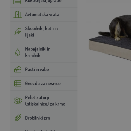
Kokošnjaki, ograde
Avtomatska vrata
Skubilniki, kotli in
lijaki
Napajalniki in
krmilniki
Pasti in vabe
Gnezda za nesnice
Peletizatorji
(stiskalnice) za krmo
Drobilniki zrn