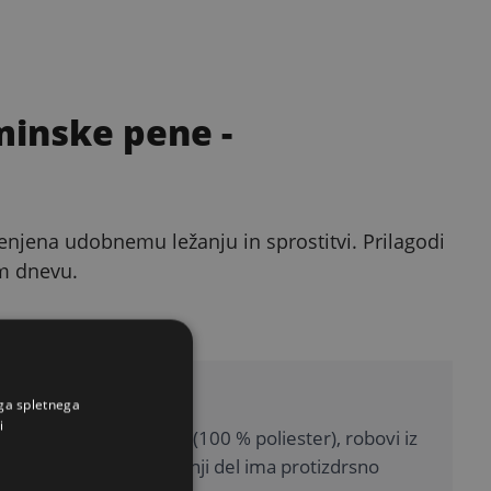
minske pene
-
njena udobnemu ležanju in sprostitvi. Prilagodi
m dnevu.
ina in prevleka
ega spletnega
i
plast iz umetnega flisa (100 % poliester), robovi iz
(100 % poliester). Spodnji del ima protizdrsno