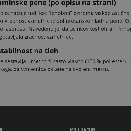
ominske pene (po opisu na strani)
 označuje tudi kot “lenobna” oziroma viskoelastična 
 vrednost vzmetnic iz poliuretanske hladne pene. Odz
 lastnosti. Navedeno je, da učinkovitost ohrani mnogo
agotavljala zračnost vzmetnice.
stabilnost na tleh
 sestavlja umetno flisasto vlakno (100 % poliester), ro
maga, da vzmetnica ostane na svojem mestu.
JE
MOJ RAČUN