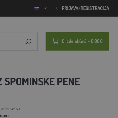
PRIJAVA/REGISTRACIJA
0 izdelek(ov) - 0.00€
Z SPOMINSKE PENE
t Kerbl GmbH
čke:
1