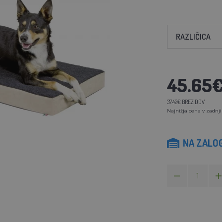
RAZLIČICA
45.65
37.42€ BREZ DDV
Najnižja cena v zadnji
NA ZALOG