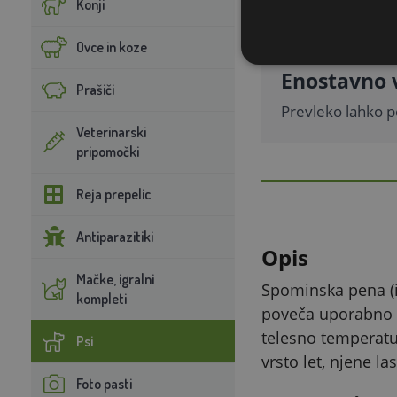
Konji
Ovce in koze
Enostavno 
Prašiči
Prevleko lahko p
Veterinarski
pripomočki
Reja prepelic
Antiparazitiki
Opis
Mačke, igralni
Spominska pena (i
kompleti
poveča uporabno v
telesno temperatu
Psi
vrsto let, njene l
Foto pasti