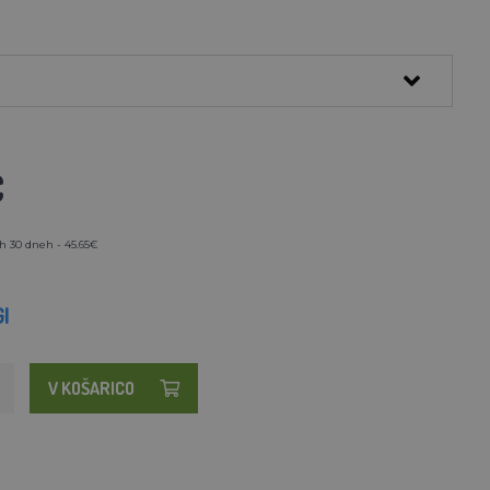
€
h 30 dneh - 45.65€
I
V KOŠARICO