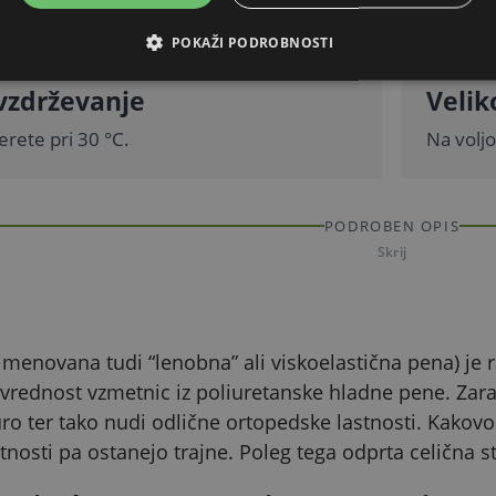
površin
POKAŽI PODROBNOSTI
vzdrževanje
Velik
erete pri 30 °C.
Na voljo
PODROBEN OPIS
Skrij
menovana tudi “lenobna” ali viskoelastična pena) je
rednost vzmetnic iz poliuretanske hladne pene. Zaradi
ro ter tako nudi odlične ortopedske lastnosti. Kakov
astnosti pa ostanejo trajne. Poleg tega odprta celična