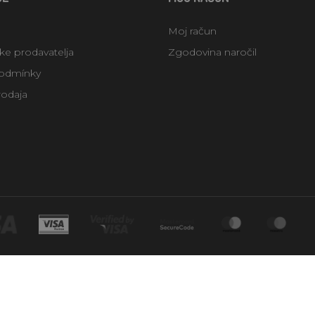
Moj račun
uke prodavatelja
Zgodovina naročil
odmínky
rodaja