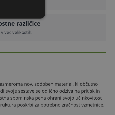
o.
ostne različice
 v več velikostih.
 razmeroma nov, sodoben material, ki občutno
 svoje sestave se odlično odziva na pritisk in
ostna spominska pena ohrani svojo učinkovitost
 struktura poskrbi za potrebno zračnost vzmetnice.