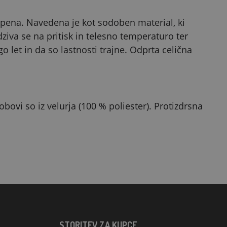
pena. Navedena je kot sodoben material, ki
iva se na pritisk in telesno temperaturo ter
 let in da so lastnosti trajne. Odprta celična
bovi so iz velurja (100 % poliester). Protizdrsna
STORITEV ZA KUPCE