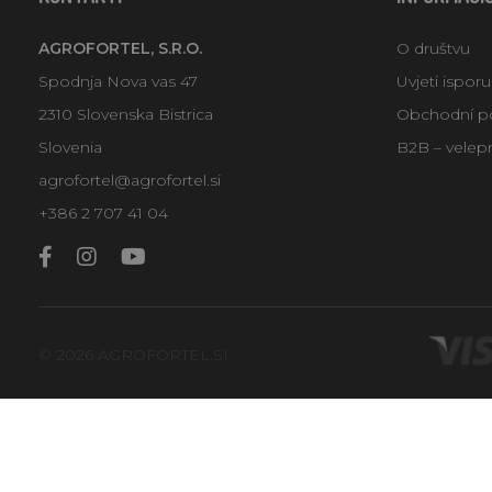
AGROFORTEL, S.R.O.
O društvu
Spodnja Nova vas 47
Uvjeti ispor
2310 Slovenska Bistrica
Obchodní p
Slovenia
B2B – velep
agrofortel@agrofortel.si
+386 2 707 41 04
© 2026 AGROFORTEL.SI