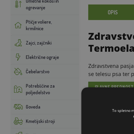
Umetne kokoši in
ogrevanje
OPIS
Ptičje voliere,
krmilnice
Zdravstv
Zajci, zajčniki
Termoela
Električne ograje
Zdravstvena pasja
Čebelarstvo
se telesu psa ter
Potrebščine za
GLAVNE PREDNOST
poljedelstvo
Goveda
Spominska 
To spletno m
Termoelastična “
Kmetijski stroji
telesno temperatu