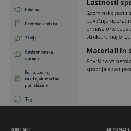
Lastnosti sp
Ribolov
Spominska pena se
povečuje uporabno
Predelava mleka
prinaša ortopedske
struktura naj bi z
Stelja
Materiali in 
Gastronomska
oprema
Površino vzmetnice
spodnja stran po
Folije, sadike,
rastlinjaki in vrtne
potrebščine
Trg
KONTAKTI
INFORMACI