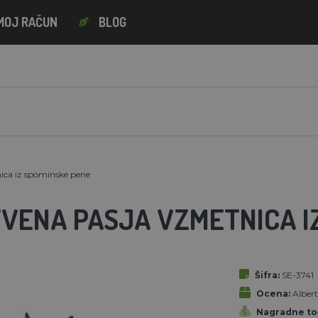
MOJ RAČUN
BLOG
ica iz spominske pene
VENA PASJA VZMETNICA I
Šifra:
SE-3741
Ocena:
Alber
Nagradne to