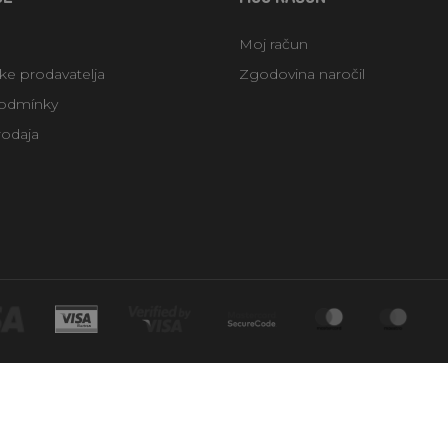
Moj račun
uke prodavatelja
Zgodovina naročil
odmínky
rodaja