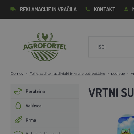
REKLAMACIJE IN VRAČILA
KONTAKT
Domov
Folije, sadike, rastlinjaki in vrtne potrebščine
podlage
Vr
VRTNI S
Perutnina
Valilnica
Krma