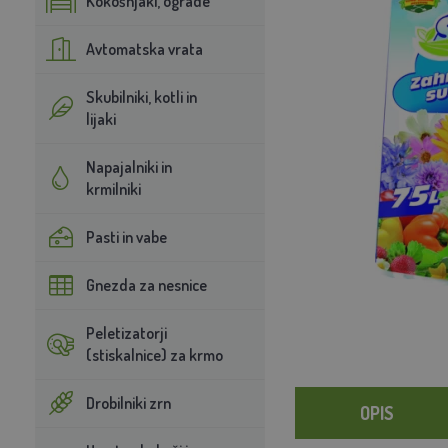
Kokošnjaki, ograde
Avtomatska vrata
Skubilniki, kotli in
lijaki
Napajalniki in
krmilniki
Pasti in vabe
Gnezda za nesnice
Peletizatorji
(stiskalnice) za krmo
Drobilniki zrn
OPIS