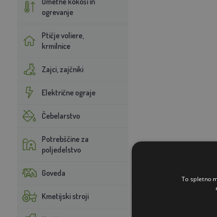
Umetne kokoši in
ogrevanje
Ptičje voliere,
krmilnice
Zajci, zajčniki
Električne ograje
Čebelarstvo
Potrebščine za
poljedelstvo
Goveda
To spletno m
Kmetijski stroji