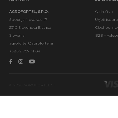
AGROFORTEL, S.R.O.
O društvu
Spodnja Nova vas 47
Uvjeti ispor
2310 Slovenska Bistrica
Obchodní p
Slovenia
B2B – velep
agrofortel@agrofortel.si
+386 2 707 41 04
© 2026 AGROFORTEL.SI