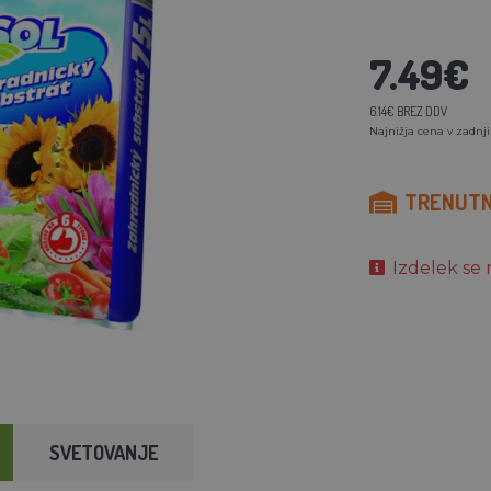
7.49€
6.14€ BREZ DDV
Najnižja cena v zadnji
TRENUTNO
Izdelek se 
SVETOVANJE