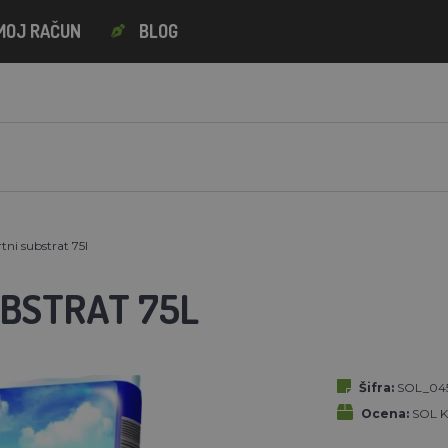
MOJ RAČUN
BLOG
tni substrat 75l
UBSTRAT 75L
Šifra:
SOL_04
Ocena:
SOL K