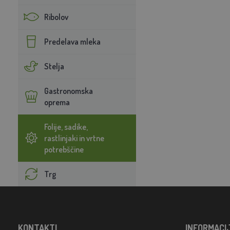
Ribolov
Predelava mleka
Stelja
Gastronomska
oprema
Folije, sadike,
rastlinjaki in vrtne
potrebščine
Trg
KONTAKTI
INFORMACI