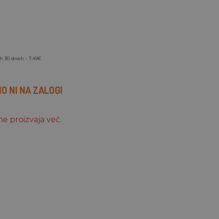
h 30 dneh - 7.49€
 NI NA ZALOGI
ne proizvaja več.