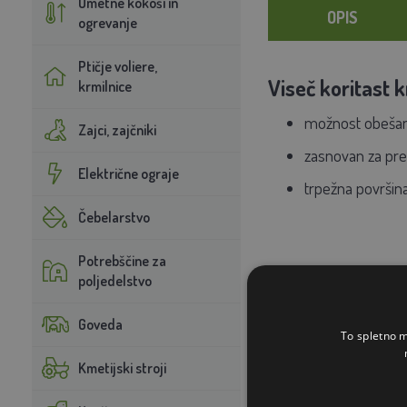
Umetne kokoši in
OPIS
ogrevanje
Ptičje voliere,
Viseč koritast 
krmilnice
možnost obešanj
Zajci, zajčniki
zasnovan za pre
Električne ograje
trpežna površina,
Čebelarstvo
Potrebščine za
poljedelstvo
Goveda
To spletno m
Kmetijski stroji