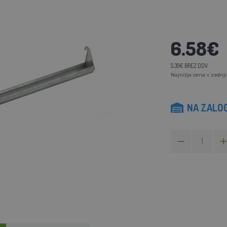
6.58€
5.39€ BREZ DDV
Najnižja cena v zadnji
NA ZALOG