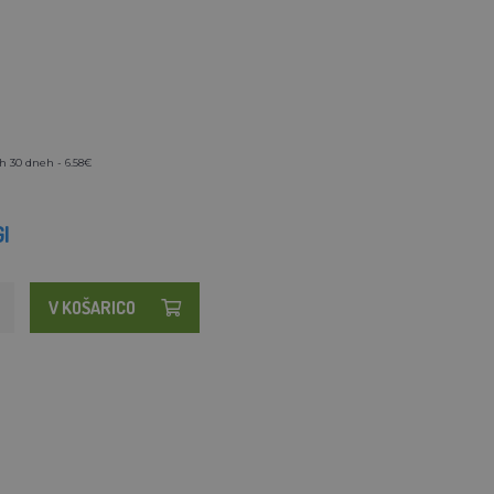
h 30 dneh - 6.58€
I
V KOŠARICO