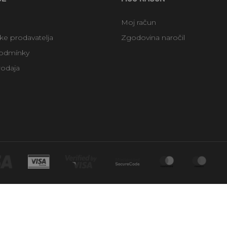
Moj račun
uke prodavatelja
Zgodovina naročil
odmínky
rodaja