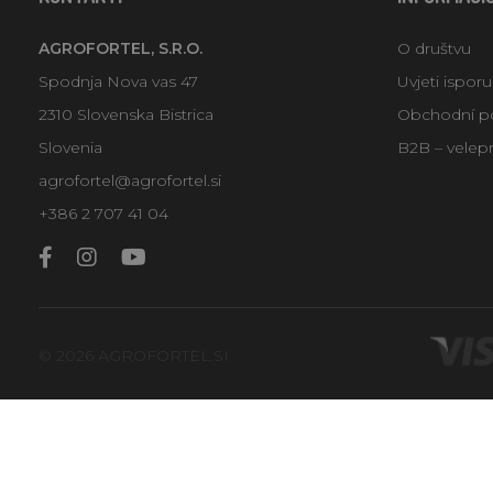
AGROFORTEL, S.R.O.
O društvu
Spodnja Nova vas 47
Uvjeti ispor
2310 Slovenska Bistrica
Obchodní p
Slovenia
B2B – velep
agrofortel@agrofortel.si
+386 2 707 41 04
© 2026 AGROFORTEL.SI