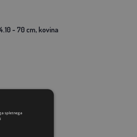
4.10 - 70 cm, kovina
ega spletnega
i