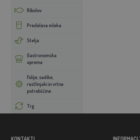
Ribolov
Predelava mleka
Stelja
Gastronomska
oprema
Folije, sadike,
rastlinjaki in vrtne
potrebščine
Trg
KONTAKTI
INFORMACI