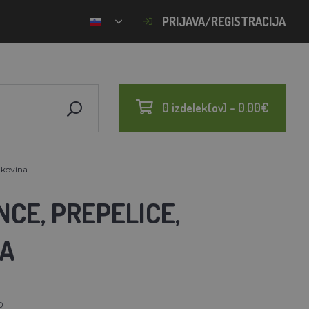
PRIJAVA/REGISTRACIJA
0 izdelek(ov) - 0.00€
 kovina
NCE, PREPELICE,
NA
0