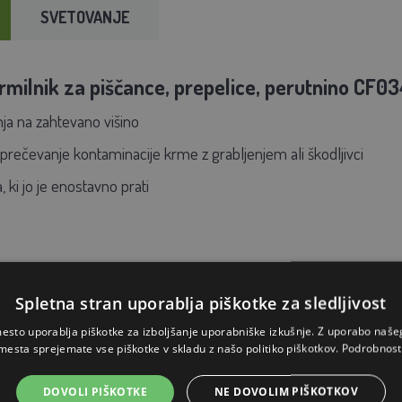
SVETOVANJE
krmilnik za piščance, prepelice, perutnino CF03
a na zahtevano višino
prečevanje kontaminacije krme z grabljenjem ali škodljivci
 ki jo je enostavno prati
Spletna stran uporablja piškotke za sledljivost
esto uporablja piškotke za izboljšanje uporabniške izkušnje. Z uporabo naš
mesta sprejemate vse piškotke v skladu z našo politiko piškotkov.
Podrobnost
DOVOLI PIŠKOTKE
NE DOVOLIM PIŠKOTKOV