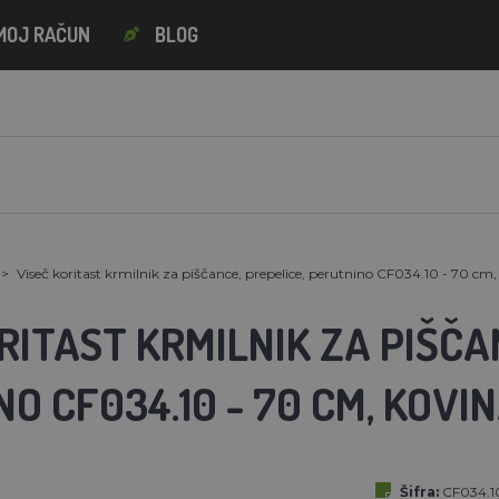
MOJ RAČUN
BLOG
Viseč koritast krmilnik za piščance, prepelice, perutnino CF034.10 - 70 cm,
RITAST KRMILNIK ZA PIŠČA
O CF034.10 - 70 CM, KOVI
Šifra:
CF034.1