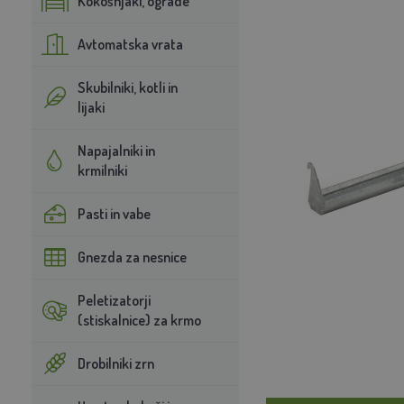
Kokošnjaki, ograde
Avtomatska vrata
Skubilniki, kotli in
lijaki
Napajalniki in
krmilniki
Pasti in vabe
Gnezda za nesnice
Peletizatorji
(stiskalnice) za krmo
Drobilniki zrn