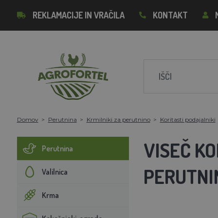
REKLAMACIJE IN VRAČILA
KONTAKT
Domov
Perutnina
Krmilniki za perutnino
Koritasti podajalniki
VISEČ KO
Perutnina
PERUTNIN
Valilnica
Krma