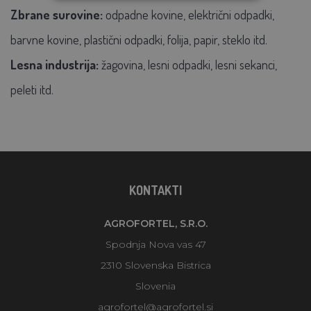
Zbrane surovine:
odpadne kovine, električni odpadki,
barvne kovine, plastični odpadki, folija, papir, steklo itd.
Lesna industrija:
žagovina, lesni odpadki, lesni sekanci,
peleti itd.
KONTAKTI
AGROFORTEL, S.R.O.
Spodnja Nova vas 47
2310 Slovenska Bistrica
Slovenia
agrofortel@agrofortel.si