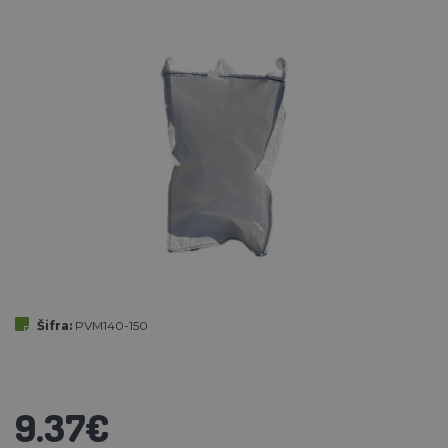
Šifra:
PVM140-150
9.37€