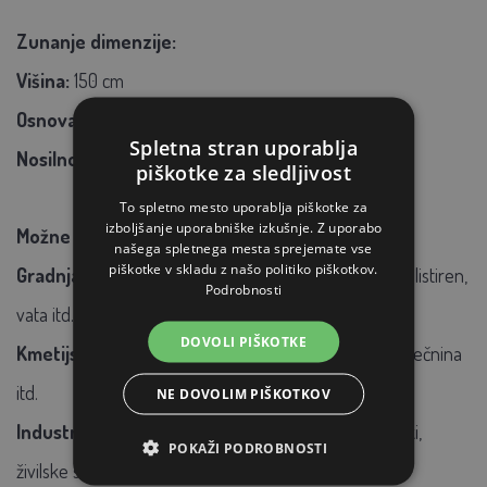
Zunanje dimenzije:
Višina:
150 cm
Osnova:
90 x 90 cm
Spletna stran uporablja
Nosilnost:
1000 kg
piškotke za sledljivost
To spletno mesto uporablja piškotke za
izboljšanje uporabniške izkušnje. Z uporabo
Možne uporabe vrečk:
našega spletnega mesta sprejemate vse
piškotke v skladu z našo politiko piškotkov.
Gradnja:
pesek, zemlja, gramoz, gramoz, ruševine, polistiren,
Podrobnosti
vata itd.
DOVOLI PIŠKOTKE
Kmetijstvo:
žita, seno, zelenjava, lubje za mulčenje, sečnina
itd.
NE DOVOLIM PIŠKOTKOV
Industrija:
granulati, železni ostružki, tekstilni odpadki,
POKAŽI PODROBNOSTI
živilske surovine, proizvodni odpadki itd.