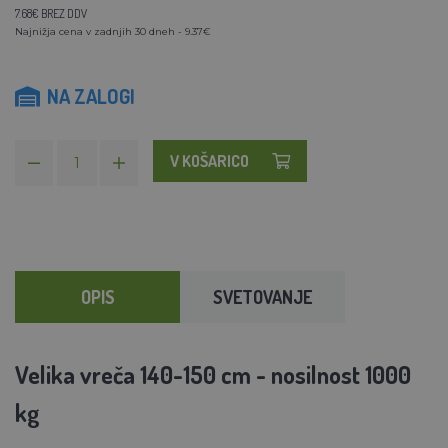
7.68€ BREZ DDV
Najnižja cena v zadnjih 30 dneh - 9.37€
NA ZALOGI
V KOŠARICO
OPIS
SVETOVANJE
Velika vreča 140-150 cm - nosilnost 1000
kg