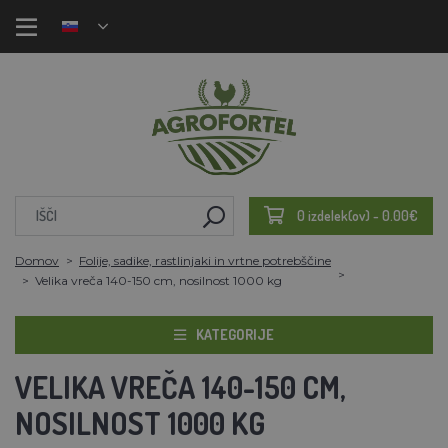
0 izdelek(ov) - 0.00€
Domov
Folije, sadike, rastlinjaki in vrtne potrebščine
Velika vreča 140-150 cm, nosilnost 1000 kg
KATEGORIJE
VELIKA VREČA 140-150 CM,
NOSILNOST 1000 KG