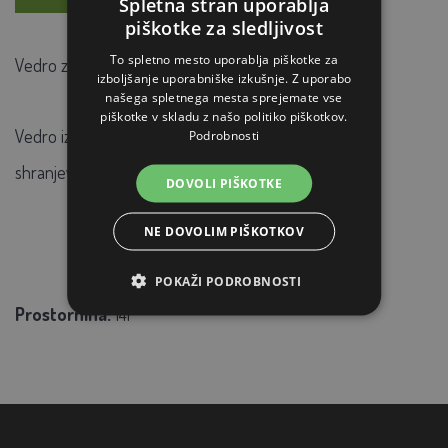
Spletna stran uporablja
piškotke za sledljivost
To spletno mesto uporablja piškotke za
Vedro z izlivom za enostavno nalivanje
izboljšanje uporabniške izkušnje. Z uporabo
našega spletnega mesta sprejemate vse
piškotke v skladu z našo politiko piškotkov.
Vedro iz nerjavečega jekla je namenjeno čiščenju,
Podrobnosti
shranjevanju in transportu trdnih ali tekočih snovi.
DOVOLI PIŠKOTKE
NE DOVOLIM PIŠKOTKOV
POKAŽI PODROBNOSTI
Prostornina:
14l