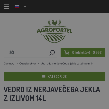
0 izdelek(ov) - 0.00€
Domov
Čebelarstvo
Vedro iz nerjavečega jekla z izlivom 14l
KATEGORIJE
VEDRO IZ NERJAVEČEGA JEKLA
Z IZLIVOM 14L