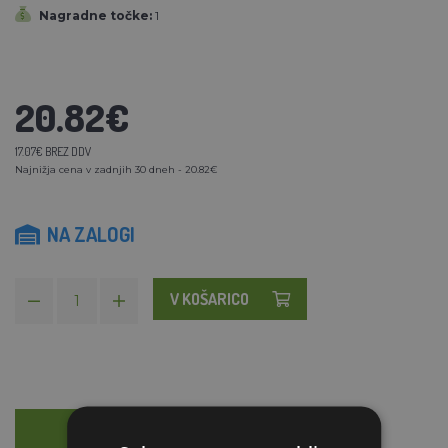
Nagradne točke:
1
20.82€
17.07€ BREZ DDV
Najnižja cena v zadnjih 30 dneh - 20.82€
NA ZALOGI
V KOŠARICO
OPIS
SVETOVANJE