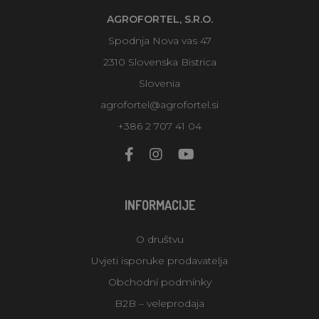
AGROFORTEL, S.R.O.
Spodnja Nova vas 47
2310 Slovenska Bistrica
Slovenia
agrofortel@agrofortel.si
+386 2 707 41 04
INFORMACIJE
O društvu
Uvjeti isporuke prodavatelja
Obchodní podmínky
B2B – veleprodaja