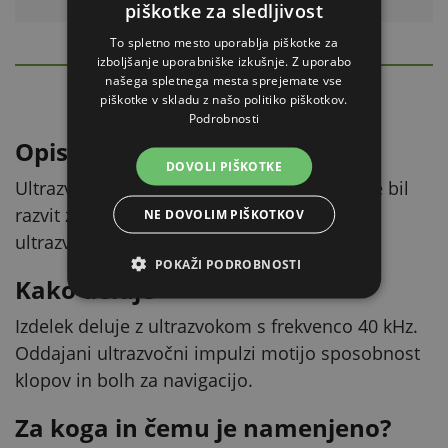
piškotke za sledljivost
To spletno mesto uporablja piškotke za
izboljšanje uporabniške izkušnje. Z uporabo
PODROBEN OPIS
našega spletnega mesta sprejemate vse
Skrýt
piškotke v skladu z našo politiko piškotkov.
Podrobnosti
Opis izdelka
DOVOLI PIŠKOTKE
Ultrazvočni odganjalec klopov TICKLESS® je bil
razvit za odganjanje klopov z uporabo
NE DOVOLIM PIŠKOTKOV
ultrazvočne tehnologije.
POKAŽI PODROBNOSTI
Kako deluje
Izdelek deluje z ultrazvokom s frekvenco 40 kHz.
Oddajani ultrazvočni impulzi motijo sposobnost
klopov in bolh za navigacijo.
Za koga in čemu je namenjeno?