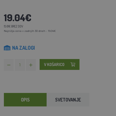
19.04€
15.61€ BREZ DDV
Najnižja cena v zadnjih 30 dneh - 19.04€
NA ZALOGI
V KOŠARICO
OPIS
SVETOVANJE