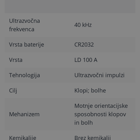
Ultrazvočna
40 kHz
frekvenca
Vrsta baterije
CR2032
Vrsta
LD 100 A
Tehnologija
Ultrazvočni impulzi
Cilj
Klopi; bolhe
Motnje orientacijske
Mehanizem
sposobnosti klopov
in bolh
Kemikalije
Brez kemikalij