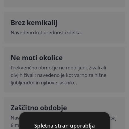
Brez kemikalij
Navedeno kot prednost izdelka.
Ne moti okolice
Frekvenčno območje ne moti ljudi, živali ali
divjih živali; navedeno je kot varno za hišne
ljubljenčke in njihove lastnike.
Zaščitno obdobje
Navedeno kot celoletna zaščita; razglašeno vsaj
6 mesecev po aktivaciji.
Spletna stran uporablja