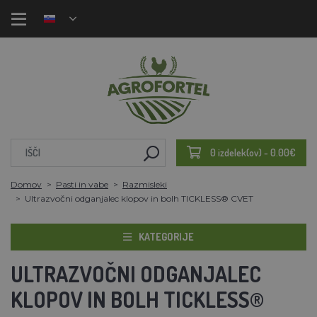
0 izdelek(ov) - 0.00€
Domov
Pasti in vabe
Razmisleki
Ultrazvočni odganjalec klopov in bolh TICKLESS® CVET
KATEGORIJE
ULTRAZVOČNI ODGANJALEC
KLOPOV IN BOLH TICKLESS®