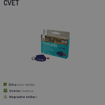
CVET
Šifra:
NOV-169285
Ocena:
Covetrus
Nagradne točke:
1