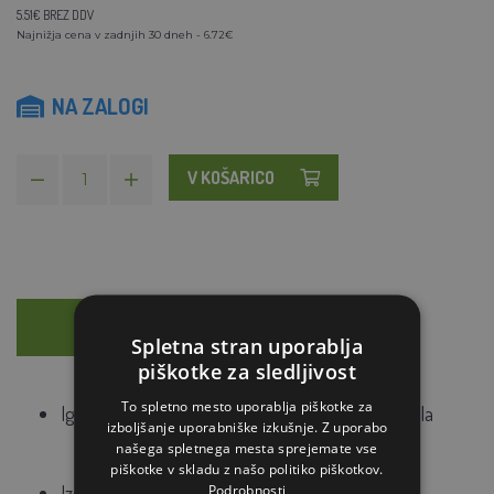
5.51€ BREZ DDV
Najnižja cena v zadnjih 30 dneh - 6.72€
NA ZALOGI
V KOŠARICO
OPIS
SVETOVANJE
Spletna stran uporablja
piškotke za sledljivost
To spletno mesto uporablja piškotke za
Igrača za zajca ali drugega glodavca v obliki tunela
izboljšanje uporabniške izkušnje. Z uporabo
našega spletnega mesta sprejemate vse
piškotke v skladu z našo politiko piškotkov.
Podrobnosti
Izdelano iz najlona