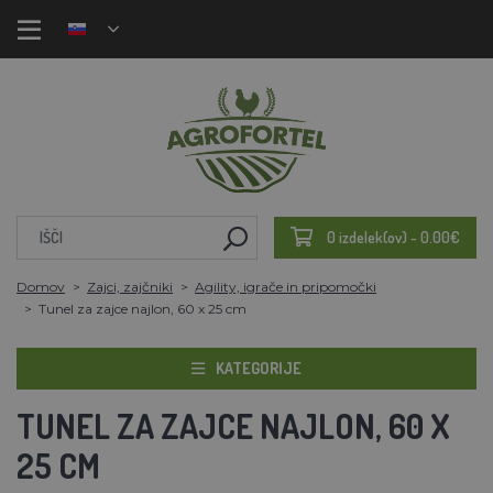
0 izdelek(ov) - 0.00€
Domov
Zajci, zajčniki
Agility, igrače in pripomočki
Tunel za zajce najlon, 60 x 25 cm
KATEGORIJE
TUNEL ZA ZAJCE NAJLON, 60 X
25 CM