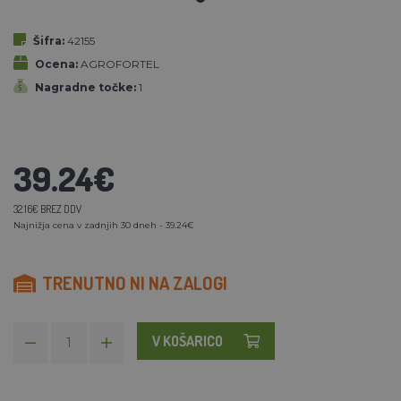
Šifra:
42155
Ocena:
AGROFORTEL
Nagradne točke:
1
39.24€
32.16€ BREZ DDV
Najnižja cena v zadnjih 30 dneh - 39.24€
TRENUTNO NI NA ZALOGI
V KOŠARICO