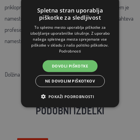
priklopnemu termostatu in zaključku z omrežnim vtičem je
Spletna stran uporablja
piškotke za sledljivost
namestitev zelo enostavna, in ker ogrevalni krog ne zahteva
To spletno mesto uporablja piškotke za
profesionalnega ožičenja, so krogi PHC idealni za DIY
izboljšanje uporabniške izkušnje. Z uporabo
našega spletnega mesta sprejemate vse
namestitev.
piškotke v skladu z našo politiko piškotkov.
Podrobnosti
DOVOLI PIŠKOTKE
Dolžina 8m, 128 W
NE DOVOLIM PIŠKOTKOV
POKAŽI PODROBNOSTI
PODOBNI IZDELKI