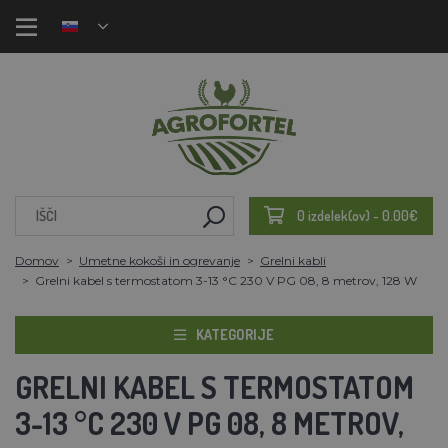
0 izdelek(ov) - 0.00€
Domov
Umetne kokoši in ogrevanje
Grelni kabli
Grelni kabel s termostatom 3-13 °C 230 V PG 08, 8 metrov, 128 W
KATEGORIJE
GRELNI KABEL S TERMOSTATOM
3-13 °C 230 V PG 08, 8 METROV,