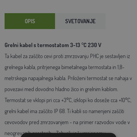
OPIS
SVETOVANJE
Grelni kabel s termostatom 3-13 °C 230 V
Ta kabel za zaščito cevi proti zmrzovanju PHC je sestavljen iz
grelnega kabla, pritrjenega bimetalnega termostata in 1,8-
metrskega napajalnega kabla. Priloženi termostat se nahaja v
povezavi med dovodno hladno žico in grelnim kablom.
Termostat se vklopi pri cca +3°C, izklopi ko doseže cca +10°C,
grelni kabel ima zaščito IP 68. Ti kabli so namenjeni zaščiti
cevovodov pred zmrzovanjem - na primer razvodov vode v
neogrevanih prostorih. . Zahvaljujoč vgrajenemu