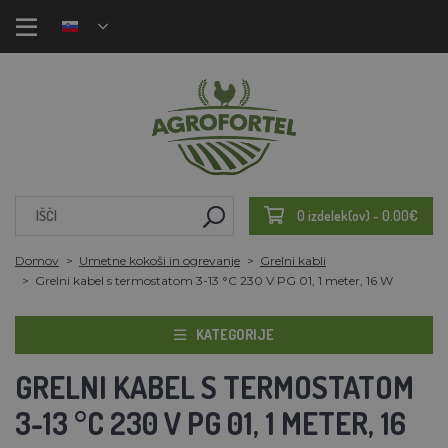
0 izdelek(ov) - 0.00€
Domov
Umetne kokoši in ogrevanje
Grelni kabli
Grelni kabel s termostatom 3-13 °C 230 V PG 01, 1 meter, 16 W
KATEGORIJE
GRELNI KABEL S TERMOSTATOM
3-13 °C 230 V PG 01, 1 METER, 16