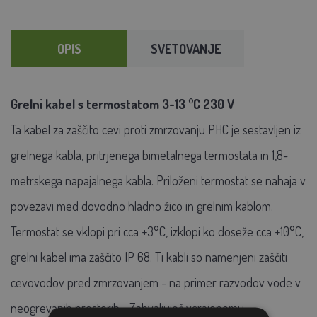
OPIS
SVETOVANJE
Grelni kabel s termostatom 3-13 °C 230 V
Ta kabel za zaščito cevi proti zmrzovanju PHC je sestavljen iz
grelnega kabla, pritrjenega bimetalnega termostata in 1,8-
metrskega napajalnega kabla. Priloženi termostat se nahaja v
povezavi med dovodno hladno žico in grelnim kablom.
Termostat se vklopi pri cca +3°C, izklopi ko doseže cca +10°C,
grelni kabel ima zaščito IP 68. Ti kabli so namenjeni zaščiti
cevovodov pred zmrzovanjem - na primer razvodov vode v
neogrevanih prostorih. . Zahvaljujoč vgrajenemu