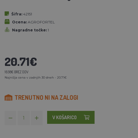
Šifra:
42151
Ocena:
AGROFORTEL
Nagradne točke:
1
20.71€
16.98€ BREZ DDV
Najnižja cena v zadnjih 30 dneh - 20.71€
TRENUTNO NI NA ZALOGI
V KOŠARICO