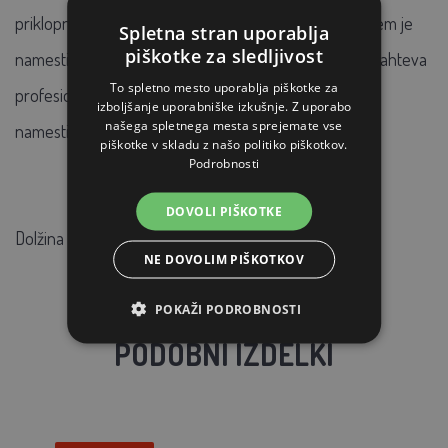
priklopnemu termostatu in zaključku z omrežnim vtičem je
Spletna stran uporablja
piškotke za sledljivost
namestitev zelo enostavna, in ker ogrevalni krog ne zahteva
To spletno mesto uporablja piškotke za
profesionalnega ožičenja, so krogi PHC idealni za DIY
izboljšanje uporabniške izkušnje. Z uporabo
našega spletnega mesta sprejemate vse
namestitev.
piškotke v skladu z našo politiko piškotkov.
Podrobnosti
DOVOLI PIŠKOTKE
Dolžina 1m,
16 W
NE DOVOLIM PIŠKOTKOV
POKAŽI PODROBNOSTI
PODOBNI IZDELKI