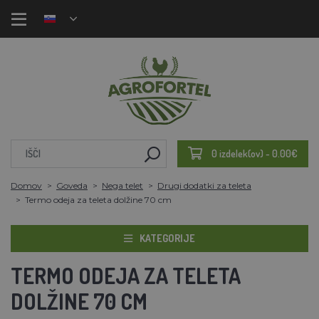
0 izdelek(ov) - 0.00€
Domov
Goveda
Nega telet
Drugi dodatki za teleta
Termo odeja za teleta dolžine 70 cm
KATEGORIJE
TERMO ODEJA ZA TELETA
DOLŽINE 70 CM