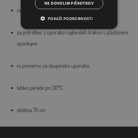
NE DOVOLIM PIŠKOTKOV
nepremočljiva
, zračna
POKAŽI PODROBNOSTI
za
pritrditev z uporabo najlonskih trakov s plastičnimi
sponkami
ni
primerno za skupinsko uporabo
lahko perete pri 30°C
dolžina 70 cm