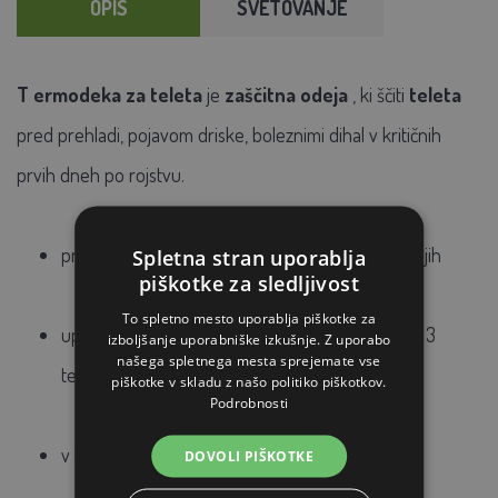
OPIS
SVETOVANJE
T
ermodeka
za
teleta
je
zaščitna
odeja
, ki
ščiti
teleta
pred prehladi, pojavom driske, boleznimi dihal
v kritičnih
prvih
dneh po rojstvu.
primerna
za uporabo v hudih vremenskih nihanjih
Spletna stran uporablja
piškotke za sledljivost
To spletno mesto uporablja piškotke za
uporablja
se
po potrebi, dokler teleta niso stara 3
izboljšanje uporabniške izkušnje. Z uporabo
našega spletnega mesta sprejemate vse
tedne
piškotke v skladu z našo politiko piškotkov.
Podrobnosti
v
rch material odporen na mehanske poškodbe
DOVOLI PIŠKOTKE