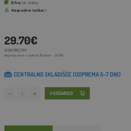
Šifra:
SE-3089c
Nagradne točke:
1
29.70€
24.34€ BREZ DDV
Najnižja cena v zadnjih 30 dneh - 29.70€
CENTRALNO SKLADIŠČE (ODPREMA 5-7 DNI)
V KOŠARICO