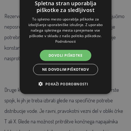
Spletna stran uporablja
piškotke za sledljivost
Rezervoar lahko redno dolivamo z vodo ali pa ga priključimo
To spletno mesto uporablja piškotke za
izboljšanje uporabniške izkušnje. Z uporabo
neposredno na vodovod s 3/4" cevjo. V tem primeru je
našega spletnega mesta sprejemate vse
piškotke v skladu z našo politiko piškotkov.
potrebno v rezervoar namestiti plovni ventil, ki vzdržuje
Podrobnosti
konstanten nivo vode in tako prepreči prelivanje ali,
DOVOLI PIŠKOTKE
nasprotno, popolno izpraznitev rezervoarja.
NE DOVOLIM PIŠKOTKOV
POKAŽI PODROBNOSTI
Druge komponente napajalnega sistema so različne vrste
spojk, ki jih je treba izbrati glede na specifične potrebe
distribucije vode. Je ravni, pravokotni vezni del v obliki črke
T ali X. Glede na možnost pritrditve končnega napajalnika