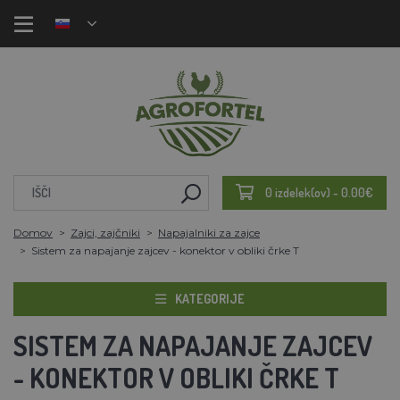
0 izdelek(ov) - 0.00€
Domov
Zajci, zajčniki
Napajalniki za zajce
Sistem za napajanje zajcev - konektor v obliki črke T
KATEGORIJE
SISTEM ZA NAPAJANJE ZAJCEV
- KONEKTOR V OBLIKI ČRKE T