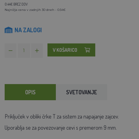
0.44€ BREZ DDV
Najnižja cena v zadnjih 30 dneh - 0.54€
NA ZALOGI
V KOŠARICO
OPIS
SVETOVANJE
Priključek v obliki črke T za
sistem za napajanje zajcev.
Uporablja se za povezovanje cevi s premerom 9 mm.