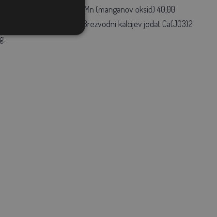
6,00 mg/kg, 3b502 Mangan-Mn (manganov oksid) 40,00
enit) 0,20 mg/kg, 3
b202 Brezvodni kalcijev jodat Ca(JO3)2
g.