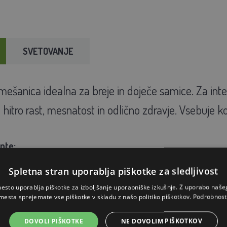
SVETOVANJE
šanica idealna za breje in doječe samice. Za inte
hitro rast, mesnatost in odlično zdravje. Vsebuje ko
nte:
20 %, surova olja in maščobe 4,70 %, surova vlaknina 16,90 %, surov
Spletna stran uporablja piškotke za sledljivost
,20 %.
esto uporablja piškotke za izboljšanje uporabniške izkušnje. Z uporabo naš
mesta sprejemate vse piškotke v skladu z našo politiko piškotkov.
Podrobnost
0,00 IU/kg, 3a671 Vitamin D3 1000,00 IU/kg, 3a700 Vitamin E (all
DOVOLI PIŠKOTKE
NE DOVOLIM PIŠKOTKOV