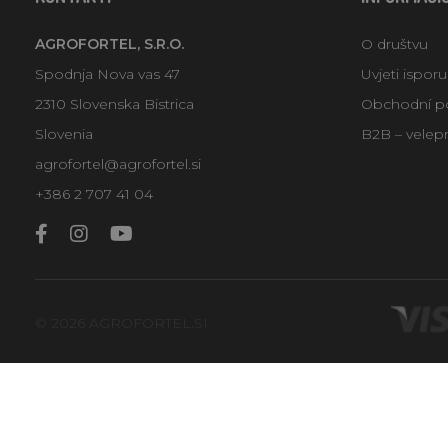
AGROFORTEL, S.R.O.
O društvu
Spodnja Nova vas 47
Uvjeti ispor
2310 Slovenska Bistrica
Obchodní p
Slovenia
B2B – velep
agrofortel@agrofortel.si
+386 2 707 41 04
© 2026 AGROFORTEL.SI