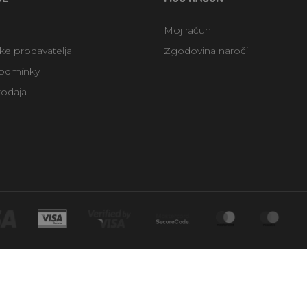
Moj račun
uke prodavatelja
Zgodovina naročil
odmínky
rodaja