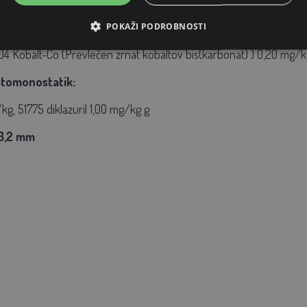
idrat) 10,00 mg/kg, 3b605 Cink-Zn (cinkov sulfat monohidrat) 6
POKAŽI PODROBNOSTI
elezov sulfat heptahidrat) 51,00 mg/kg, E8 Selen-Se (natrijev sel
4 Kobalt-Co (Prevlečen zrnat kobaltov bis(karbonat) ) 0,20 mg/k
istomonostatik:
/kg, 51775 diklazuril 1,00 mg/kg
g
 3,2 mm