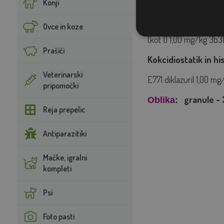
Konji
(bakrov sulfat pentah
mg/kg, E1 Železo-Fe (ž
Ovce in koze
(kot I) 1,00 mg/kg
3b30
Prašiči
Kokcidiostatik in h
Veterinarski
E771 diklazuril 1,00 mg
pripomočki
granule -
Oblika:
Reja prepelic
Antiparazitiki
Mačke, igralni
kompleti
Psi
Foto pasti