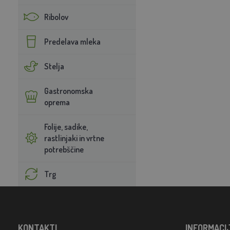
Ribolov
Predelava mleka
Stelja
Gastronomska
oprema
Folije, sadike,
rastlinjaki in vrtne
potrebščine
Trg
KONTAKTI
INFORMACI