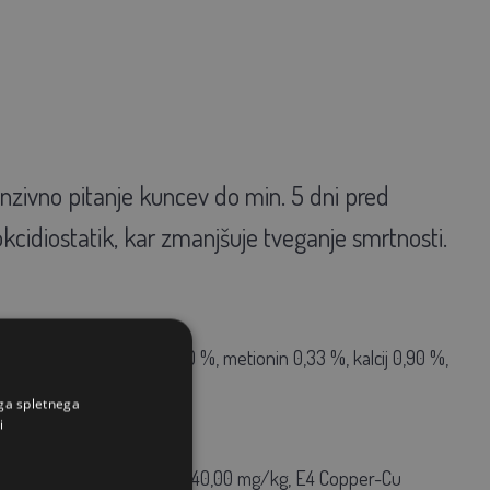
nzivno pitanje kuncev do min. 5 dni pred
kcidiostatik, kar zmanjšuje tveganje smrtnosti.
i pepel 6,70 %, lizin 0,90 %, metionin 0,33 %, kalcij 0,90 %,
ega spletnega
i
-rac-alfa-tokoferol acetat) 40,00 mg/kg, E4 Copper-Cu