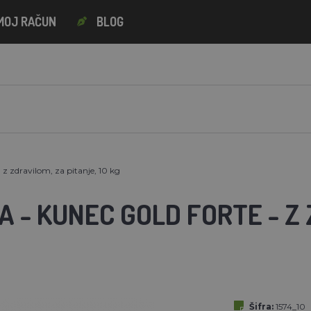
MOJ RAČUN
BLOG
 zdravilom, za pitanje, 10 kg
 - KUNEC GOLD FORTE - Z 
Šifra:
1574_10