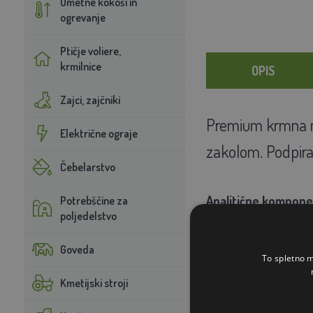
Umetne kokoši in
ogrevanje
Ptičje voliere,
krmilnice
OPIS
Zajci, zajčniki
Premium krmna me
Električne ograje
zakolom. Podpira 
Čebelarstvo
Analitične kompone
Potrebščine za
poljedelstvo
Surove beljakovine 16,
fosfor 0,55 %, natrij 0
Goveda
To spletno m
Dodatki (na kg):
Kmetijski stroji
3a672a Vitamin A 10.00