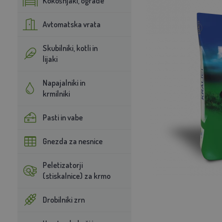
Kokošnjaki, ograde
Avtomatska vrata
Skubilniki, kotli in
lijaki
Napajalniki in
krmilniki
Pasti in vabe
Gnezda za nesnice
Peletizatorji
(stiskalnice) za krmo
Drobilniki zrn