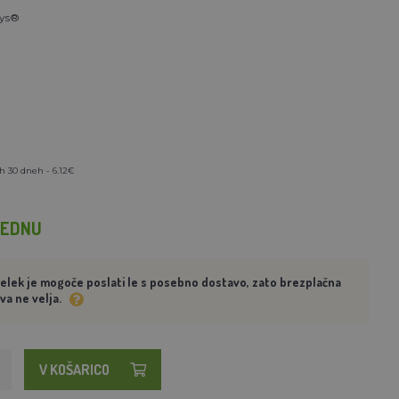
ys®
h 30 dneh - 6.12€
TEDNU
delek je mogoče poslati le s posebno dostavo, zato brezplačna
va ne velja.
V KOŠARICO