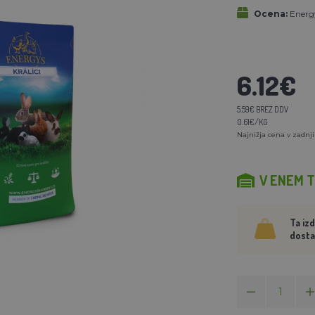
Ocena:
Energ
6.12€
5.59€ BREZ DDV
0.61€/KG
Najnižja cena v zadnji
V ENEM 
Ta iz
dosta