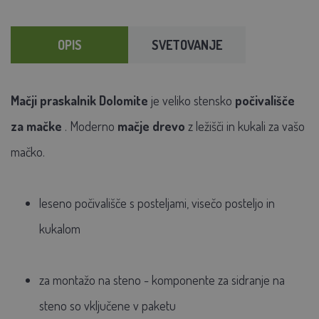
OPIS
SVETOVANJE
Mačji praskalnik Dolomite
je veliko stensko
počivališče
za mačke
. Moderno
mačje drevo
z ležišči in kukali za vašo
mačko.
leseno počivališče s posteljami, visečo posteljo in
kukalom
za montažo na steno - komponente za sidranje na
steno so vključene v paketu