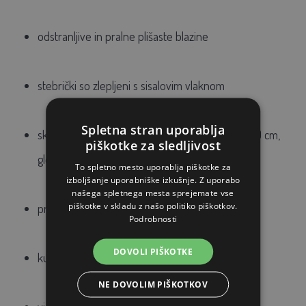
odstranljive in pralne plišaste blazine
stebrički so zlepljeni s sisalovim vlaknom
Spletna stran uporablja
skupna višina: 185 cm, širina: min. 112 cm, max 140 cm,
piškotke za sledljivost
globina: min 50 cm, max 65 cm
To spletno mesto uporablja piškotke za
izboljšanje uporabniške izkušnje. Z uporabo
našega spletnega mesta sprejemate vse
piškotke v skladu z našo politiko piškotkov.
premer stebrov: 10 cm
Podrobnosti
DOVOLI PIŠKOTKE
kukavica: 40 x 30 cm
NE DOVOLIM PIŠKOTKOV