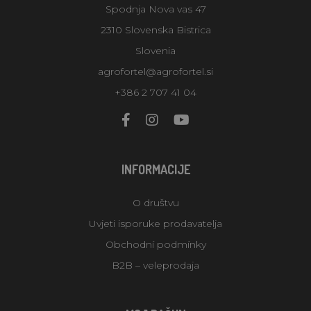
Spodnja Nova vas 47
2310 Slovenska Bistrica
Slovenia
agrofortel@agrofortel.si
+386 2 707 41 04
INFORMACIJE
O društvu
Uvjeti isporuke prodavatelja
Obchodní podmínky
B2B – veleprodaja