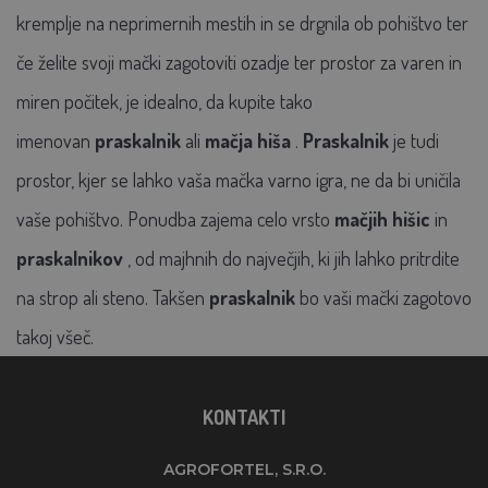
kremplje na neprimernih mestih in se drgnila ob pohištvo ter
če želite svoji mački zagotoviti ozadje ter prostor za varen in
miren počitek, je idealno, da kupite tako
imenovan
praskalnik
ali
mačja hiša
.
Praskalnik
je tudi
prostor, kjer se lahko vaša mačka varno igra, ne da bi uničila
vaše pohištvo. Ponudba zajema celo vrsto
mačjih hišic
in
praskalnikov
, od majhnih do največjih, ki jih lahko pritrdite
na strop ali steno. Takšen
praskalnik
bo vaši mački zagotovo
takoj všeč.
KONTAKTI
AGROFORTEL, S.R.O.