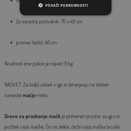
viseča gugalna postelja: 45 x 30 cm
POKAŽI PODROBNOSTI
2x osrednji počivalnik: 70 x 40 cm
premer ležišč: 40 cm
Nosilnost ene police je največ 9 kg
NASVET: Za boljši užitek v igri in lenarjenju na steber
nanesite
mačjo
meto
Drevo za praskanje mačk
je primeren prostor za igro in
počitek vaše mačke. Če ne želite, da bi vaša mačka brusila