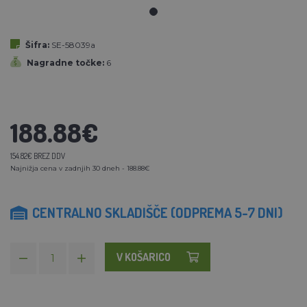
Šifra:
SE-58039a
Nagradne točke:
6
188.88€
154.82€ BREZ DDV
Najnižja cena v zadnjih 30 dneh - 188.88€
CENTRALNO SKLADIŠČE (ODPREMA 5-7 DNI)
V KOŠARICO