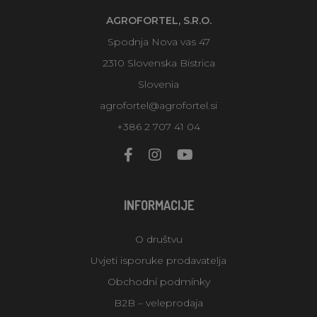
AGROFORTEL, S.R.O.
Spodnja Nova vas 47
2310 Slovenska Bistrica
Slovenia
agrofortel@agrofortel.si
+386 2 707 41 04
INFORMACIJE
O društvu
Uvjeti isporuke prodavatelja
Obchodní podmínky
B2B – veleprodaja