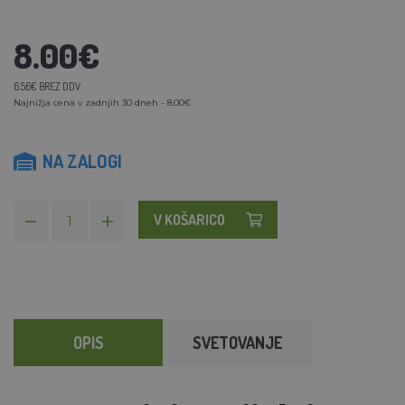
8.00€
6.56€ BREZ DDV
Najnižja cena v zadnjih 30 dneh - 8.00€
NA ZALOGI
V KOŠARICO
OPIS
SVETOVANJE