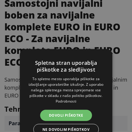
Samostojni navijalni
boben za navijalne
komplete EURO in EURO
ECO
- Za navijalne
komplete EURO in EURO
ECO
Spletna stran uporablja
piškotke za sledljivost
Samostojni navijalni boben, namenjen navijalnim
To spletno mesto uporablja piškotke za
izboljšanje uporabniške izkušnje. Z uporabo
kompletom EURO (št. artikla KERBL 441041) in
našega spletnega mesta sprejemate vse
EURO ECO (št. artikla KERBL 441040).
piškotke v skladu z našo politiko piškotkov.
Podrobnosti
Tehnični parametri
DOVOLI PIŠKOTKE
Parameter
Vrednost
NE DOVOLIM PIŠKOTKOV