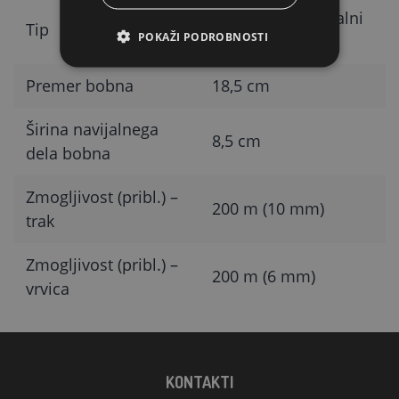
samostojni navijalni
Tip
POKAŽI PODROBNOSTI
boben
Premer bobna
18,5 cm
Širina navijalnega
8,5 cm
dela bobna
Zmogljivost (pribl.) –
200 m (10 mm)
trak
Zmogljivost (pribl.) –
200 m (6 mm)
vrvica
KONTAKTI