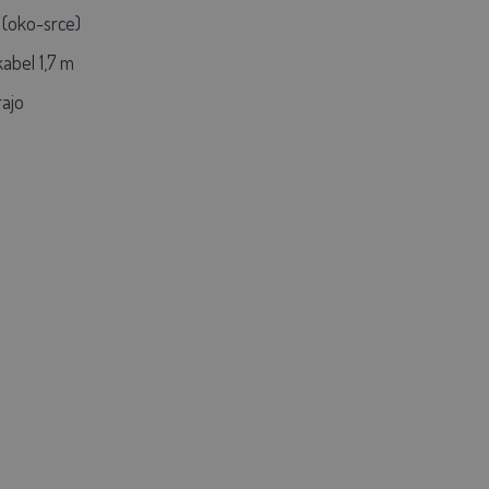
m (oko-srce)
kabel 1,7 m
rajo