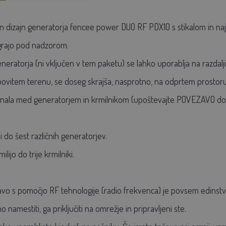
dizajn generatorja fencee power DUO RF PDX10 s stikalom in naj
ograjo pod nadzorom.
 generatorja (ni vključen v tem paketu) se lahko uporablja na razda
ovitem terenu, se doseg skrajša, nasprotno, na odprtem prostoru 
ignala med generatorjem in krmilnikom (upoštevajte POVEZAVO d
i do šest različnih generatorjev.
ijo do trije krmilniki.
avo s pomočjo RF tehnologije (radio frekvenca) je povsem edinstv
amestiti, ga priključiti na omrežje in pripravljeni ste.