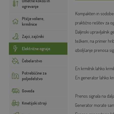
Umetne kokoši in
ogrevanje
Kompakten in sodoben 
Ptičje voliere,
praktično rešitev za 
krmilnice
Daljinski upravljalnik
Zajci, zajčniki
težkem, na primer hrib
Električne ograje
izboljšanje prenosa s
Čebelarstvo
En krmilnik lahko krmil
Potrebščine za
En generator lahko krmil
poljedelstvo
Goveda
Prenos signala na dalj
Kmetijski stroji
Generator morate samo n