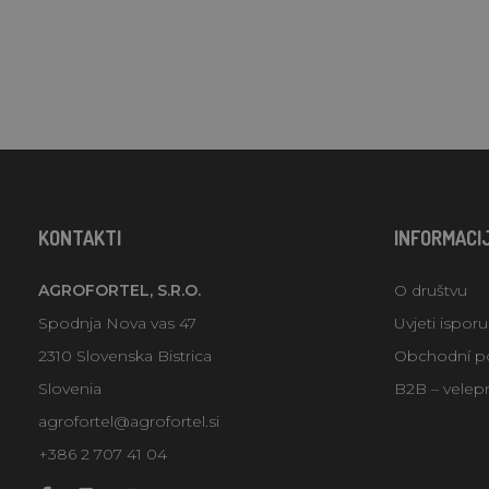
KONTAKTI
INFORMACI
AGROFORTEL, S.R.O.
O društvu
Spodnja Nova vas 47
Uvjeti ispor
2310 Slovenska Bistrica
Obchodní p
Slovenia
B2B – velep
agrofortel@agrofortel.si
+386 2 707 41 04