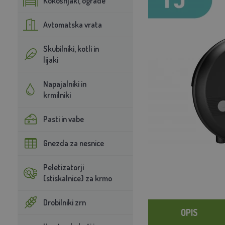
Kokošnjaki, ograde
Avtomatska vrata
Skubilniki, kotli in
lijaki
Napajalniki in
krmilniki
Pasti in vabe
Gnezda za nesnice
Peletizatorji
(stiskalnice) za krmo
Drobilniki zrn
OPIS