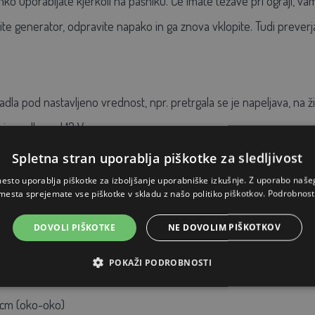
ko uporabljate kjerkoli na pašniku. Če imate težave pri ograji, va
pite generator, odpravite napako in ga znova vklopite. Tudi preverja
adla pod nastavljeno vrednost, npr. pretrgala se je napeljava, na žic
je padla pod 12 V,
, na primer zaradi odklopa generatorja, poškodbe antene ali iz drugi
Spletna stran uporablja piškotke za sledljivost
esto uporablja piškotke za izboljšanje uporabniške izkušnje. Z uporabo naš
mesta sprejemate vse piškotke v skladu z našo politiko piškotkov.
Podrobnost
DOVOLI PIŠKOTKE
NE DOVOLIM PIŠKOTKOV
POKAŽI PODROBNOSTI
14 V 1,5 m
0 cm (oko-oko)