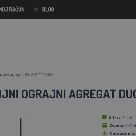
MOJ RAČUN
BLOG
grajni agregat DUO RF PDX10
JNI OGRAJNI AGREGAT DUO
Šifra:
FE-2211
Ocena:
VNT el
Nagradne to