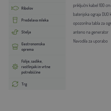
priključni kabel 100 c
Ribolov
baterijska ograja DUO 
Predelava mleka
opozorilna tabla za og
anteno na generator
Stelja
Navodila za uporabo
Gastronomska
oprema
Folije, sadike,
rastlinjaki in vrtne
potrebščine
Trg