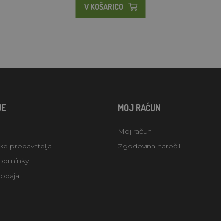
V KOŠARICO
JE
MOJ RAČUN
Moj račun
uke prodavatelja
Zgodovina naročil
odmínky
rodaja