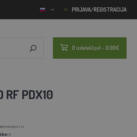
PRIJAVA/REGISTRACIJA
0 izdelek(ov) - 0.00€
 RF PDX10
ectronics s.r.o.
čke:
5