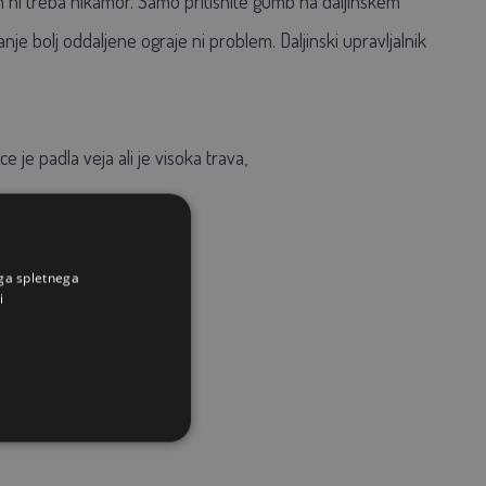
m ni treba nikamor. Samo pritisnite gumb na daljinskem
nje bolj oddaljene ograje ni problem. Daljinski upravljalnik
e je padla veja ali je visoka trava,
h razlogov.
ega spletnega
i