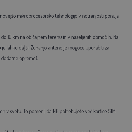
novejšo mikroprocesorsko tehnologijo v notranjosti ponuja
lji do 10 km na običajnem terenu in v naseljenih območjih. Na
je lahko daljši. Zunanjo anteno je mogoče uporabiti za
o dodatne opreme).
en v svetu. To pomeni, da NE potrebujete več kartice SIM!