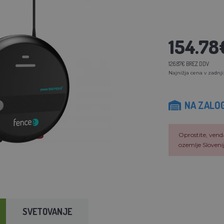
154.78
126.87€ BREZ DDV
Najnižja cena v zadnji
NA ZALOG
Oprostite, vend
ozemlje Slovenij
SVETOVANJE