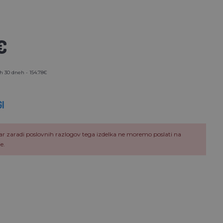
€
h 30 dneh - 154.78€
I
ar zaradi poslovnih razlogov tega izdelka ne moremo poslati na
e.