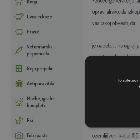
Fencee generatorje lah
Konji
upravljalniku, da izklo
Ovce in koze
vas takoj obvesti, da:
Prašiči
je napetost na ograji p
Veterinarski
pripomočki
napetost akumulatorja 
je bil signal izgubljen
Reja prepelic
To spletno m
Antiparazitiki
Vsebina paketa:
Mačke, igralni
kompleti
generator ograje
Psi
napajalnik fencee DUO 
ozemljitveni kabel 15
Foto pasti