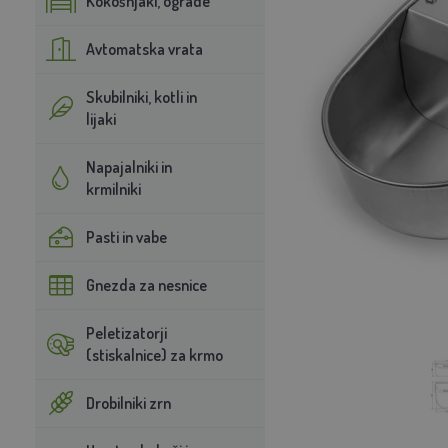
Kokošnjaki, ograde
Avtomatska vrata
Skubilniki, kotli in
lijaki
Napajalniki in
krmilniki
Pasti in vabe
Gnezda za nesnice
Peletizatorji
(stiskalnice) za krmo
Drobilniki zrn