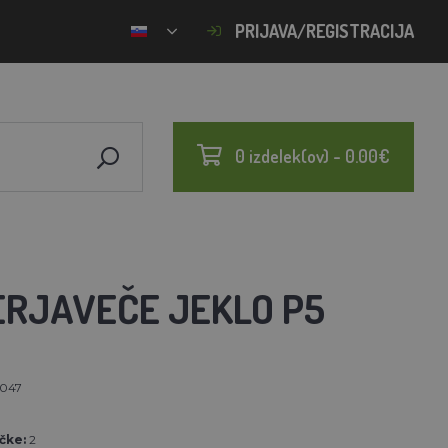
PRIJAVA/REGISTRACIJA
0 izdelek(ov) - 0.00€
ERJAVEČE JEKLO P5
047
N
čke:
2