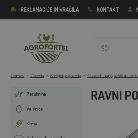
REKLAMACIJE IN VRAČILA
KONTAKT
Domov
Goveda
Krmljenje goveda
Skledasti napajalniki in korit
RAVNI P
Perutnina
Valilnica
Krma