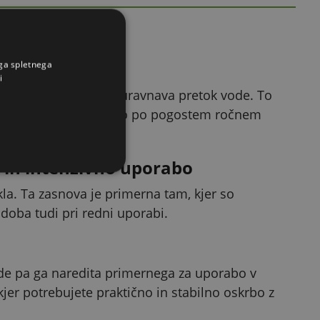
verjanja
ega spletnega
i
osti in neprekinjeno uravnava pretok vode. To
abo in zmanjša potrebo po pogostem ročnem
 in intenzivno uporabo
kla. Ta zasnova je primerna tam, kjer so
oba tudi pri redni uporabi.
de pa ga naredita primernega za uporabo v
kjer potrebujete praktično in stabilno oskrbo z