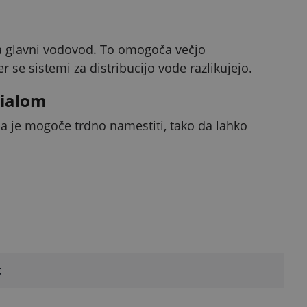
na glavni vodovod. To omogoča večjo
r se sistemi za distribucijo vode razlikujejo.
rialom
 pa je mogoče trdno namestiti, tako da lahko
t