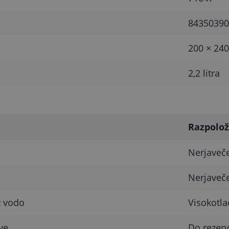
84350390
200 × 24
2,2 litra
Razpolož
Nerjaveče
Nerjaveče
z vodo
Visokotla
ve
Do rezerv