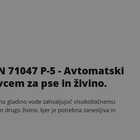
N 71047 P-5
- Avtomatski
vcem za pse in živino.
no gladino vode zahvaljujoč visokotlačnemu
n drugo živino, kjer je potrebna zanesljiva in