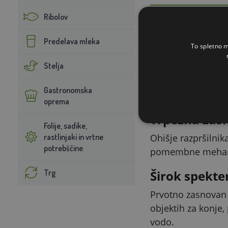
Ribolov
Predelava mleka
Samodejno d
To spletno m
Stelja
Zalivalka je oprem
zagotavlja konsta
Gastronomska
polnjenju.
oprema
Trpežna zasn
Folije, sadike,
rastlinjaki in vrtne
Ohišje razpršilnik
potrebščine
pomembne mehanska
Trg
Širok spekte
Prvotno zasnovan 
objektih za konje,
vodo.