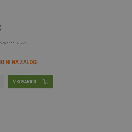
€
h 30 dneh - 58.22€
 NI NA ZALOGI
V KOŠARICO