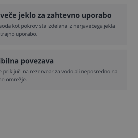
veče jeklo za zahtevno uporabo
oda kot pokrov sta izdelana iz nerjavečega jekla
otrajno uporabo.
ibilna povezava
 priključi na rezervoar za vodo ali neposredno na
čno omrežje.