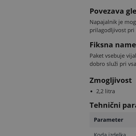
Povezava gle
Napajalnik je mog
prilagodljivost pri
Fiksna name
Paket vsebuje vija
dobro služi pri v
Zmogljivost
2,2 litra
Tehnični par
Parameter
Koda izdelka