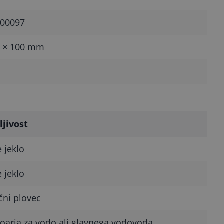
00097
0 × 100 mm
ljivost
 jeklo
 jeklo
čni plovec
oarja za vodo ali glavnega vodovoda