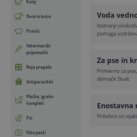
Konji
Voda vedno
Ovce in koze
Notranji visokot
Prašiči
pomaga vzdrževat
Veterinarski
pripomočki
Za pse in k
Reja prepelic
Primerno za pse, 
domače živali.
Antiparazitiki
Mačke, igralni
kompleti
Enostavna 
Priloženi so vijak
Psi
Foto pasti