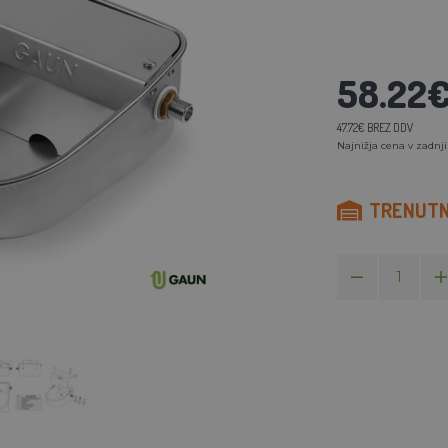
58.22
47.72€ BREZ DDV
Najnižja cena v zadnji
TRENUTNO