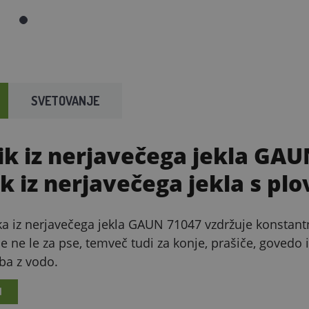
SVETOVANJE
k iz nerjavečega jekla GAU
k iz nerjavečega jekla s plo
a iz nerjavečega jekla GAUN 71047 vzdržuje konstant
e ne le za pse, temveč tudi za konje, prašiče, govedo i
ba z vodo.
I