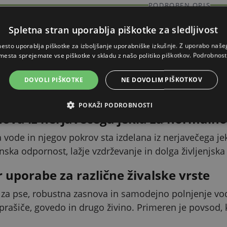
PODROBEN OPIS
Skrýt
Spletna stran uporablja piškotke za sledljivost
olivanje vode brez nepotrebnega pre
esto uporablja piškotke za izboljšanje uporabniške izkušnje. Z uporabo naš
mesta sprejemate vse piškotke v skladu z našo politiko piškotkov.
Podrobnost
ljena z visokotlačnim plovcem, ki se nahaja v notranj
ntno gladino v posodi, kar olajša vsakodnevno upor
DOVOLI PIŠKOTKE
NE DOVOLIM PIŠKOTKOV
POKAŽI PODROBNOSTI
ova iz nerjavečega jekla za normalno
a vode in njegov pokrov sta izdelana iz nerjavečega je
 odpornost, lažje vzdrževanje in dolga življenjska d
r uporabe za različne živalske vrste
za pse, robustna zasnova in samodejno polnjenje vo
 prašiče, govedo in drugo živino. Primeren je povsod, 