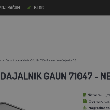
MOJ RAČUN
BLOG
a
Ravni podajalnik GAUN 71047 - nerjaveče jeklo P5
ODAJALNIK GAUN 71047 - N
Šifra:
Gaun_71
Ocena:
GAU
Nagradne to