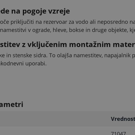
de na pogoje vzreje
oče priključiti na rezervoar za vodo ali neposredno 
 namestitvi v ograde, hleve, bokse in druge objekte, kje
stitev z vključenim montažnim mate
ke in stenske sidra. To olajša namestitev, napajalnik
sakodnevni uporabi.
ametri
Vrednos
71047