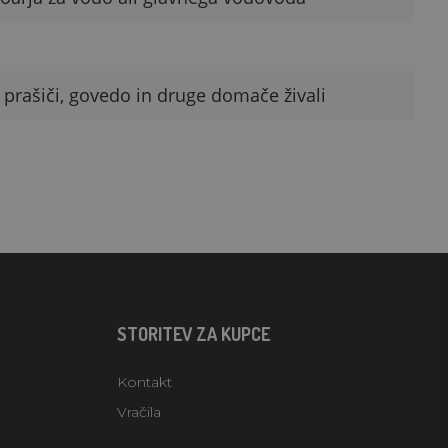
i, prašiči, govedo in druge domače živali
STORITEV ZA KUPCE
Kontakt
Vračila