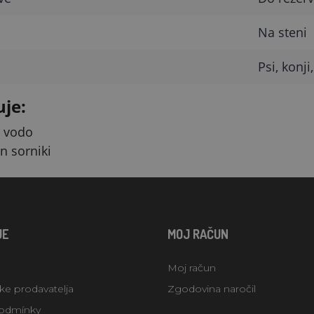
Na steni
Psi, konj
uje:
a vodo
in sorniki
JE
MOJ RAČUN
Moj račun
uke prodavatelja
Zgodovina naročil
odmínky