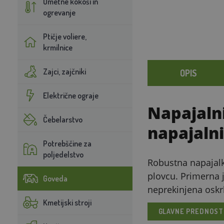
Umetne kokoši in
ogrevanje
Ptičje voliere,
krmilnice
Zajci, zajčniki
OPIS
Električne ograje
Napajalni
Čebelarstvo
napajalni
Potrebščine za
poljedelstvo
Robustna napajalk
plovcu. Primerna j
Goveda
neprekinjena oskr
Kmetijski stroji
GLAVNE PREDNOST