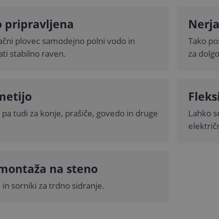
 pripravljena
Nerja
lačni plovec samodejno polni vodo in
Tako pos
i stabilno raven.
za dolg
metijo
Fleks
pa tudi za konje, prašiče, govedo in druge
Lahko se
elektri
montaža na steno
i in sorniki za trdno sidranje.