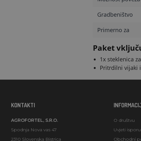
Gradbeništvo
Primerno za
Paket vključ
1x steklenica z
Pritrdilni vijaki 
KONTAKTI
INFORMACI
AGROFORTEL, S.R.O.
O društvu
Spodnja Nova vas 47
Uvjeti ispor
2310 Slovenska Bistrica
Obchodní p