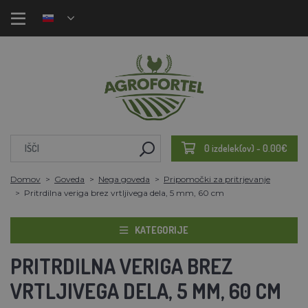
0 izdelek(ov) - 0.00€
Domov
Goveda
Nega goveda
Pripomočki za pritrjevanje
Pritrdilna veriga brez vrtljivega dela, 5 mm, 60 cm
KATEGORIJE
PRITRDILNA VERIGA BREZ
VRTLJIVEGA DELA, 5 MM, 60 CM