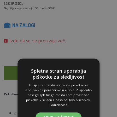
3.02€ BREZ DDV
Najnižja cena v zadnjih 30 dneh - 3.69€
NA ZALOGI
Izdelek se ne proizvaja več.
Spletna stran uporablja
OPIS
SVETOVANJE
piškotke za sledljivost
To spletno mesto uporablja piškotke za
izboljšanje uporabniške izkušnje. Z uporabo
Pritrdilna veriga
brez vrtljivega dela iz pocinkanega jekla.
našega spletnega mesta sprejemate vse
piškotke v skladu z našo politiko piškotkov.
Podrobnosti
širina 5 mm - dolžina 60 cm