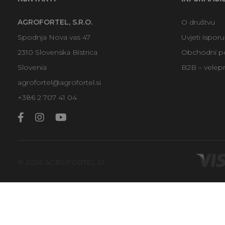
AGROFORTEL, S.R.O.
O društvu
Spodnja Nova vas 47
Uvjeti ispor
2310 Slovenska Bistrica
Obchodní p
Slovenia
B2B – velep
agrofortel@agrofortel.si
+386 2 707 41 04
© 2026 AGROFORTEL.SI