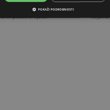
matic
plastika
POKAŽI PODROBNOSTI
alnih ploščic in vijakov
nerjavno 