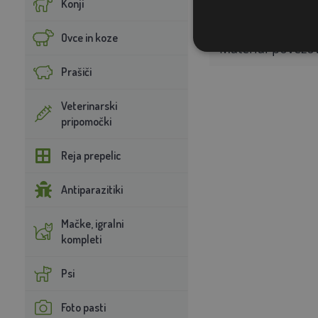
Konji
Material krilnih 
Ovce in koze
Material povezov
Prašiči
Veterinarski
pripomočki
Reja prepelic
Antiparazitiki
Mačke, igralni
kompleti
Psi
Foto pasti