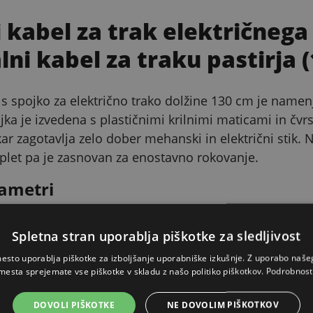
i kabel za trak električnega
ni kabel za traku pastirja 
s spojko za električno trako dolžine 130 cm je namenj
ojka je izvedena s plastičnimi krilnimi maticami in čvr
kar zagotavlja zelo dober mehanski in električni stik. N
let pa je zasnovan za enostavno rokovanje.
ametri
Vrednos
Spletna stran uporablja piškotke za sledljivost
130 cm
esto uporablja piškotke za izboljšanje uporabniške izkušnje. Z uporabo naš
mesta sprejemate vse piškotke v skladu z našo politiko piškotkov.
Podrobnost
M8 - Ø 8
DOVOLI PIŠKOTKE
NE DOVOLIM PIŠKOTKOV