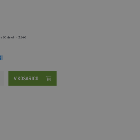
h 30 dneh - 3.54€
I
V KOŠARICO