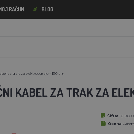
MOJ RAČUN
BLOG
abel za trak za elektroograjo - 130 cm
NI KABEL ZA TRAK ZA ELE
Šifra:
FE-8099
Ocena:
Alber