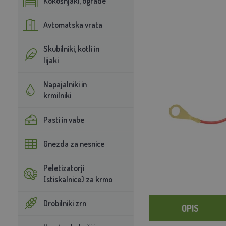
Kokošnjaki, ograde
Avtomatska vrata
Skubilniki, kotli in
lijaki
Napajalniki in
krmilniki
Pasti in vabe
Gnezda za nesnice
Peletizatorji
(stiskalnice) za krmo
Drobilniki zrn
OPIS