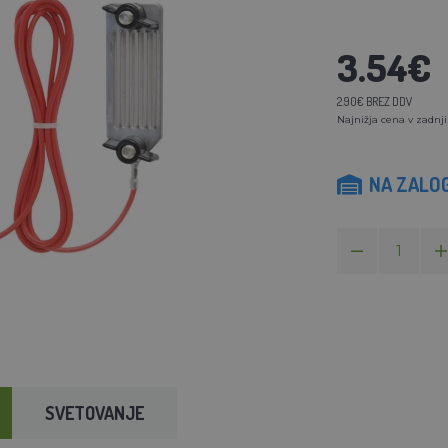
3.54€
2.90€ BREZ DDV
Najnižja cena v zadnji
NA ZALOG
SVETOVANJE