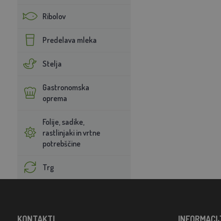
Ribolov
Predelava mleka
Stelja
Gastronomska
oprema
Folije, sadike,
rastlinjaki in vrtne
potrebščine
Trg
KONTAKTI
INFORMACI