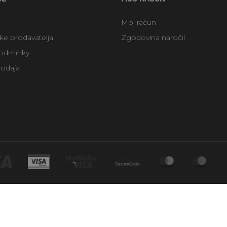
Moj račun
uke prodavatelja
Zgodovina naročil
odmínky
rodaja