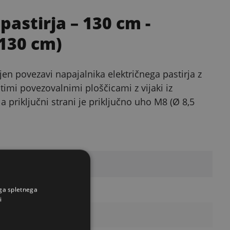
 pastirja – 130 cm
-
(130 cm)
en povezavi napajalnika električnega pastirja z
stimi povezovalnimi ploščicami z vijaki iz
a priključni strani je priključno uho M8 (Ø 8,5
t
ega spletnega
i
,5 mm