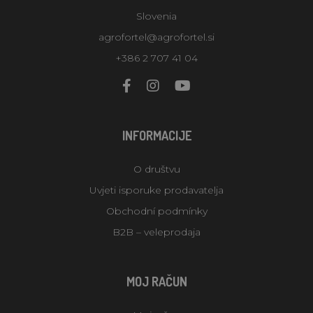
Slovenia
agrofortel@agrofortel.si
+386 2 707 41 04
INFORMACIJE
O društvu
Uvjeti isporuke prodavatelja
Obchodní podmínky
B2B – veleprodaja
MOJ RAČUN