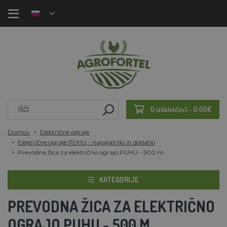
0 izdelek(ov) - 0.00€
Domov
Električne ograje
Električne ograje PUHU - napajalniki in dodatki
Prevodna žica za električno ograjo PUHU - 500 m
KATEGORIJE
PREVODNA ŽICA ZA ELEKTRIČNO
OGRAJO PUHU - 500 M