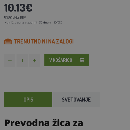
10.13€
8.30€ BREZ DDV
Najnižja cena v zadnjih 30 dneh - 10.13€
TRENUTNO NI NA ZALOGI
V KOŠARICO
OPIS
SVETOVANJE
Prevodna žica za