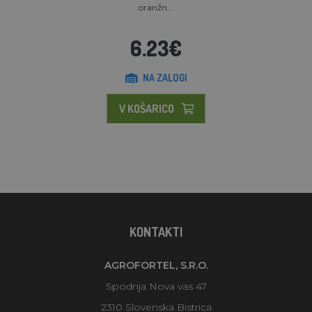
oranžn...
6.23€
NA ZALOGI
V KOŠARICO
KONTAKTI
AGROFORTEL, S.R.O.
Spodnja Nova vas 47
2310 Slovenska Bistrica