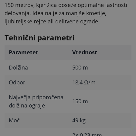
150 metrov, kjer žica doseže optimalne lastnosti
delovanja. Idealna je za manjše kmetije,
ljubiteljske rejce ali delitvene ograde.
Tehnični parametri
Parameter
Vrednost
Dolžina
500 m
Odpor
18,4 Ω/m
Največja priporočena
150 m
dolžina ograje
Moč
49 kg
2× 0,23 mm