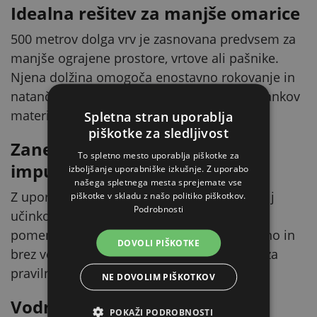
Idealna rešitev za manjše omarice
500 metrov dolga vrv je zasnovana predvsem za
manjše ograjene prostore, vrtove ali pašnike.
Njena dolžina omogoča enostavno rokovanje in
natančno napenjanje brez nepotrebnih ostankov
materiala.
Spletna stran uporablja
piškotke za sledljivost
Zanesljiv prenos električnih
To spletno mesto uporablja piškotke za
impulzov
izboljšanje uporabniške izkušnje. Z uporabo
našega spletnega mesta sprejemate vse
Z upornostjo 18,4 Ω/m žica zagotavlja dovolj
piškotke v skladu z našo politiko piškotkov.
Podrobnosti
učinkovito prevodnost za krajše ograje. To
pomeni, da se impulz iz vira prenaša stabilno in
DOVOLI PIŠKOTKE
brez večjih izgub, kar je ključnega pomena za
pravilno delovanje ograje.
NE DOVOLIM PIŠKOTKOV
Vodniki iz nerjavečega jekla za
POKAŽI PODROBNOSTI