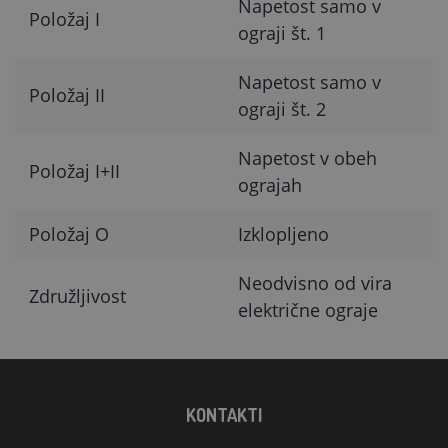
Napetost samo v
Položaj I
ograji št. 1
Napetost samo v
Položaj II
ograji št. 2
Napetost v obeh
Položaj I+II
ograjah
Položaj O
Izklopljeno
Neodvisno od vira
Združljivost
električne ograje
KONTAKTI