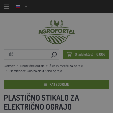
0 izdelek(ov) - 0.00€
Domov
Električne ograje
Žice in mreže za ograje
Plastično stikalo za električno ograjo
KATEGORIJE
PLASTIČNO STIKALO ZA
ELEKTRIČNO OGRAJO