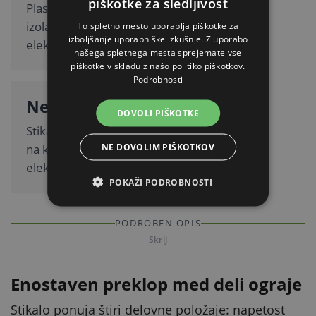
piškotke za sledljivost
Plastična izvedba z odlično
izolacijo za uporabo pri
To spletno mesto uporablja piškotke za
izboljšanje uporabniške izkušnje. Z uporabo
električni ograji.
našega spletnega mesta sprejemate vse
piškotke v skladu z našo politiko piškotkov.
Podrobnosti
Neodvisno od vira
DOVOLI PIŠKOTKE
Stikalo je uporabno ne glede
NE DOVOLIM PIŠKOTKOV
na konkreten vir napajanja
električne ograje.
POKAŽI PODROBNOSTI
PODROBEN OPIS
Skrij
Enostaven preklop med deli ograje
Stikalo ponuja štiri delovne položaje: napetost