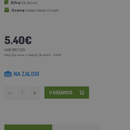
Šifra:
FE-8040
Ocena:
Albert Kerbl GmbH
5.40€
4.43€ BREZ DDV
Najnižja cena v zadnjih 30 dneh - 5.40€
NA ZALOGI
V KOŠARICO