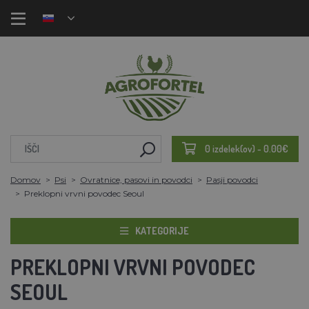
0 izdelek(ov) - 0.00€
Domov
Psi
Ovratnice, pasovi in povodci
Pasji povodci
Preklopni vrvni povodec Seoul
KATEGORIJE
PREKLOPNI VRVNI POVODEC
SEOUL