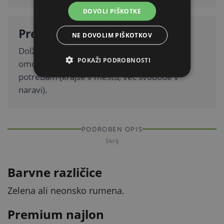
DOVOLI PIŠKOTKE
Preklopna izvedba
NE DOVOLIM PIŠKOTKOV
Dolžina 200 cm z možnostjo nastavitve vam
POKAŽI PODROBNOSTI
omogoča, da povodec prilagodite trenutnim
potrebam (krajše v mestu, več svobode v
naravi).
PODROBEN OPIS
Skrij
Barvne različice
Zelena ali neonsko rumena.
Premium najlon