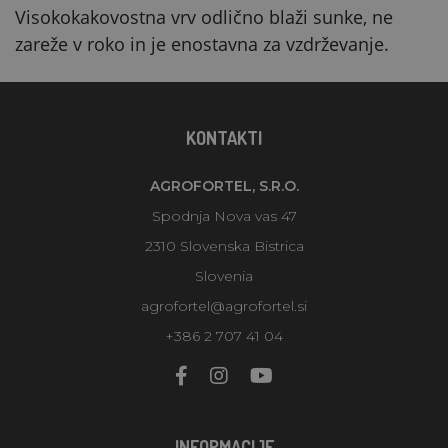
Visokokakovostna vrv odlično blaži sunke, ne
zareže v roko in je enostavna za vzdrževanje.
KONTAKTI
AGROFORTEL, S.R.O.
Spodnja Nova vas 47
2310 Slovenska Bistrica
Slovenia
agrofortel@agrofortel.si
+386 2 707 41 04
INFORMACIJE