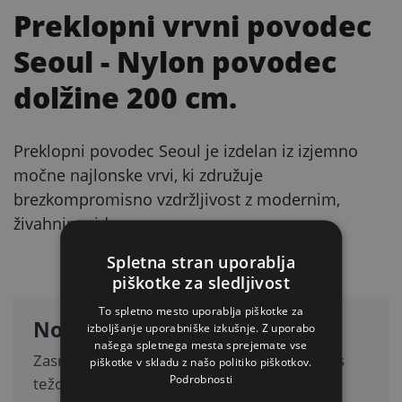
Preklopni vrvni povodec
Seoul
- Nylon povodec
dolžine 200 cm.
Preklopni povodec Seoul je izdelan iz izjemno
močne najlonske vrvi, ki združuje
brezkompromisno vzdržljivost z modernim,
živahnim videzom.
Spletna stran uporablja
GLAVNE PREDNOSTI
piškotke za sledljivost
To spletno mesto uporablja piškotke za
Nosilnost
izboljšanje uporabniške izkušnje. Z uporabo
našega spletnega mesta sprejemate vse
Zasnovano posebej za srednje in velike pse s
piškotke v skladu z našo politiko piškotkov.
Podrobnosti
težo do 62 kg.