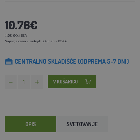
10.76€
8.82€ BREZ DDV
Najnižja cena v zadnjih 30 dneh - 10.76€
CENTRALNO SKLADIŠČE (ODPREMA 5-7 DNI)
V KOŠARICO
OPIS
SVETOVANJE