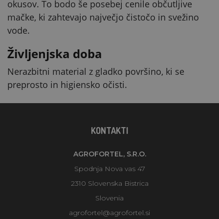
okusov. To bodo še posebej cenile občutljive
mačke, ki zahtevajo največjo čistočo in svežino
vode.
Življenjska doba
Nerazbitni material z gladko površino, ki se
preprosto in higiensko očisti.
KONTAKTI
AGROFORTEL, S.R.O.
Spodnja Nova vas 47
2310 Slovenska Bistrica
Slovenia
agrofortel@agrofortel.si