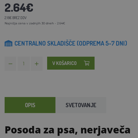
2.64€
2.16€ BREZ DDV
Najnižja cena v zadnjih 30 dneh - 2.64€
CENTRALNO SKLADIŠČE (ODPREMA 5-7 DNI)
V KOŠARICO
OPIS
SVETOVANJE
Posoda za psa, nerjaveča