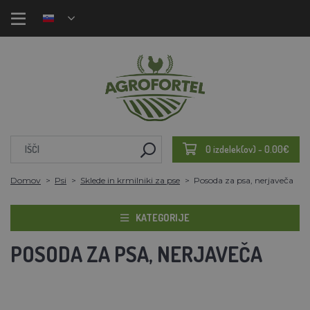
0 izdelek(ov) - 0.00€
Domov
Psi
Sklede in krmilniki za pse
Posoda za psa, nerjaveča
KATEGORIJE
POSODA ZA PSA, NERJAVEČA