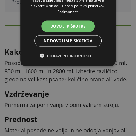
našega spletnega mesta sprejemate vse
Protizdrsna.
piškotke v skladu z našo politiko piškotkov.
Podrobnosti
PODROBEN OPIS
DOVOLI PIŠKOTKE
Skrij
NE DOVOLIM PIŠKOTKOV
Kako izbrati pravo prostornino
POKAŽI PODROBNOSTI
Posoda je na voljo v štirih prostorninah: 425 ml,
850 ml, 1600 ml in 2800 ml. Izberite različico
glede na velikost psa ter količino hrane ali vode.
Vzdrževanje
Primerna za pomivanje v pomivalnem stroju.
Prednost
Material posode ne vpija in ne oddaja vonjav ali