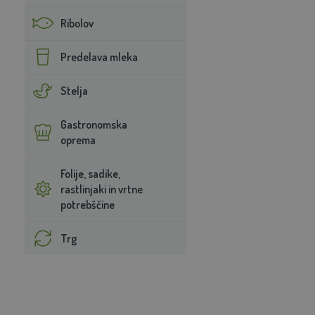
Ribolov
Predelava mleka
Stelja
Gastronomska
oprema
Folije, sadike,
rastlinjaki in vrtne
potrebščine
Trg