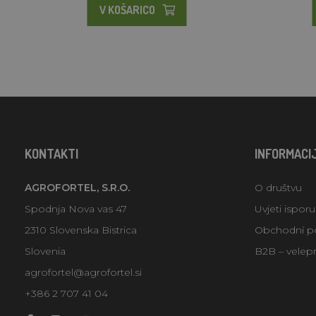
V KOŠARICO
KONTAKTI
INFORMACI
AGROFORTEL, S.R.O.
O društvu
Spodnja Nova vas 47
Uvjeti ispor
2310 Slovenska Bistrica
Obchodní p
Slovenia
B2B – velep
agrofortel@agrofortel.si
+386 2 707 41 04