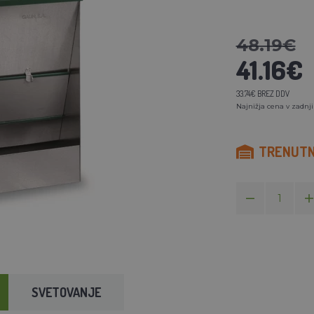
48.19€
41.16€
33.74€ BREZ DDV
Najnižja cena v zadnji
TRENUTNO
SVETOVANJE