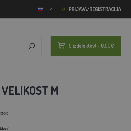
PRIJAVA/REGISTRACIJA
0 izdelek(ov) - 0.00€
 VELIKOST M
0300
N
čke:
1