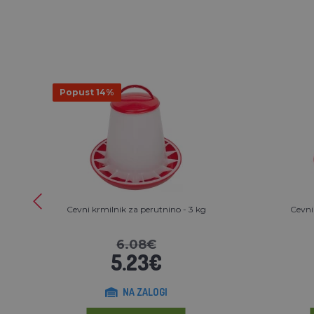
Popust 14%
Cevni krmilnik za perutnino - 3 kg
Cevni
6.08€
5.23€
NA ZALOGI