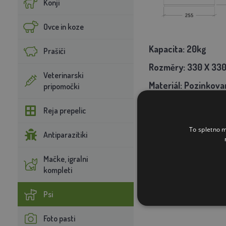
Konji
Ovce in koze
Kapacita: 20kg
Prašiči
Rozměry:
330 X 330
Veterinarski
Materiál:
Pozinkova
pripomočki
Reja prepelic
To spletno m
Antiparazitiki
Mačke, igralni
kompleti
Psi
Foto pasti