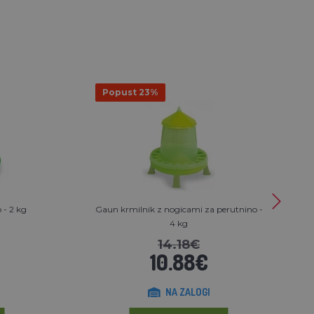
Popust 23%
 - 2 kg
Gaun krmilnik z nogicami za perutnino -
4 kg
14.18€
10.88€
NA ZALOGI