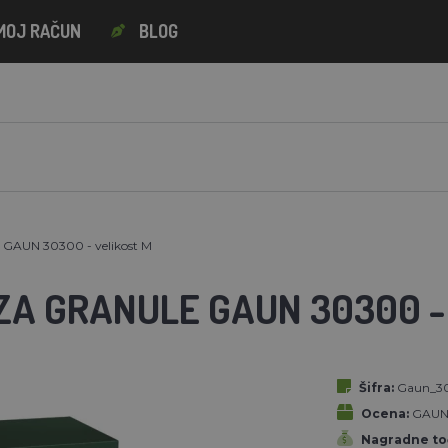
MOJ RAČUN
BLOG
 GAUN 30300 - velikost M
ZA GRANULE GAUN 30300 -
Šifra:
Gaun_3
Ocena:
GAU
Nagradne to