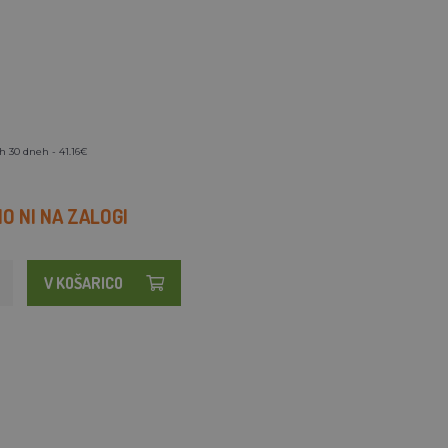
h 30 dneh - 41.16€
 NI NA ZALOGI
V KOŠARICO