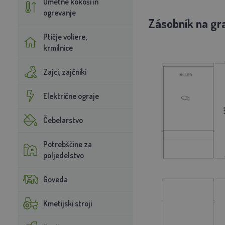
Umetne kokoši in
ogrevanje
Zásobník na gr
Ptičje voliere,
krmilnice
Zajci, zajčniki
Električne ograje
Čebelarstvo
Potrebščine za
poljedelstvo
Goveda
Kmetijski stroji