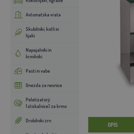
Kokošnjaki, ograde
Avtomatska vrata
Skubilniki, kotli in
lijaki
Napajalniki in
krmilniki
Pasti in vabe
Gnezda za nesnice
Peletizatorji
(stiskalnice) za krmo
Drobilniki zrn
OPIS