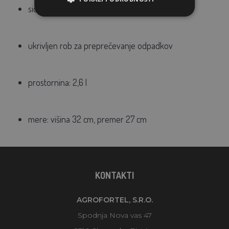
sidro za enostavno pritrditev na rešetko
ukrivljen rob za preprečevanje odpadkov
prostornina: 2,6 l
mere: višina 32 cm, premer 27 cm
KONTAKTI
AGROFORTEL, S.R.O.
Spodnja Nova vas 47