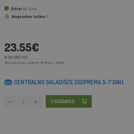
Šifra:
SE-0241
Nagradne točke:
1
23.55€
19.30€ BREZ DDV
Najnižja cena v zadnjih 30 dneh - 23.55€
CENTRALNO SKLADIŠČE (ODPREMA 5-7 DNI)
V KOŠARICO