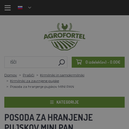
0 izdelek(ov) - 0.00€
Domov
Prašiči
Krmilniki in samokrmilniki
Krmilniki za zavrnjene pujske
Posoda za hranjenje pujskov MINI PAN
KATEGORIJE
POSODA ZA HRANJENJE
PUJSKOV MINI PAN