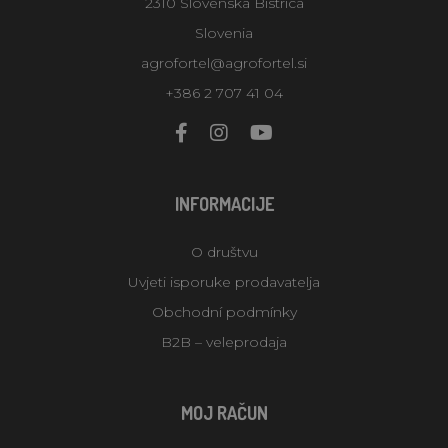
2310 Slovenska Bistrica
Slovenia
agrofortel@agrofortel.si
+386 2 707 41 04
INFORMACIJE
O društvu
Uvjeti isporuke prodavatelja
Obchodní podmínky
B2B – veleprodaja
MOJ RAČUN