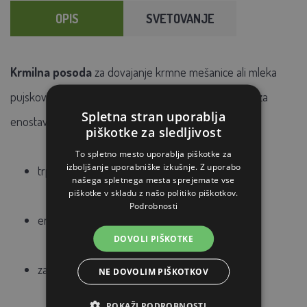
OPIS
SVETOVANJE
Krmilna posoda
za dovajanje krmne mešanice ali mleka
pujskov že v prasitvi. Posoda je opremljena s sidrom za
Spletna stran uporablja
enostavno pritrditev na rešetko.
piškotke za sledljivost
To spletno mesto uporablja piškotke za
izboljšanje uporabniške izkušnje. Z uporabo
trpežna plastika
našega spletnega mesta sprejemate vse
piškotke v skladu z našo politiko piškotkov.
Podrobnosti
enostavno rokovanje
DOVOLI PIŠKOTKE
za prilagoditev pujskom od 3-5 dni starosti
NE DOVOLIM PIŠKOTKOV
POKAŽI PODROBNOSTI