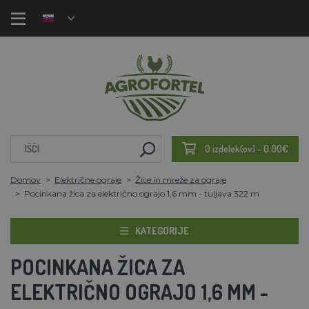
0 izdelek(ov) - 0.00€
Domov
Električne ograje
Žice in mreže za ograje
Pocinkana žica za električno ograjo 1,6 mm - tuljava 322 m
KATEGORIJE
POCINKANA ŽICA ZA
ELEKTRIČNO OGRAJO 1,6 MM -