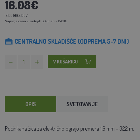
16.08€
13.18€ BREZ DDV
Najnižja cena v zadnjih 30 dneh - 16.08€
CENTRALNO SKLADIŠČE (ODPREMA 5-7 DNI)
V KOŠARICO
OPIS
SVETOVANJE
Pocinkana žica za električno ograjo premera 1,6 mm - 322 m.