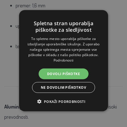
premer: 1,6 mm
Spletna stran uporablja
upor: 0,070 Ω/m
piškotke za sledljivost
To spletno mesto uporablja piškotke za
izboljšanje uporabniške izkušnje. Z uporabo
teža: 95 kg
našega spletnega mesta sprejemate vse
piškotke v skladu z našo politiko piškotkov.
Podrobnosti
DOVOLI PIŠKOTKE
NE DOVOLIM PIŠKOTKOV
POKAŽI PODROBNOSTI
Aluminijasta žica
izstopa po zelo nizkem uporu, oz visoki
prevodnosti.